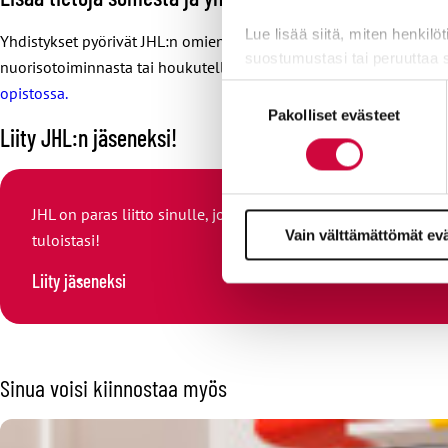
Lue lisää siitä, miten henkilö
Yhdistykset pyörivät JHL:n omien jäsenten voimin, ja jokaiselle ri
suostumustasi tai peruuttaa 
nuorisotoiminnasta tai houkutella JHL:ään lisää jäseniä. Jokainen
opistossa.
Suostumuksen
Evästeistä osa on välttämättö
Pakolliset evästeet
valinta
markkinointitarkoituksiin.
Liity JHL:n jäseneksi!
JHL on paras liitto sinulle, joka työskentelet hyvinvointiala
Vain välttämättömät ev
tuloistasi!
Liity jäseneksi
Sinua voisi kiinnostaa myös