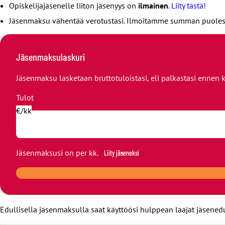
Opiskelijajäsenelle liiton jäsenyys on
ilmainen
.
Liity tästä!
Jäsenmaksu vähentää verotustasi. Ilmoitamme summan puolestas
Jäsenmaksulaskuri
Jäsenmaksu lasketaan bruttotuloistasi, eli palkastasi ennen k
Tulot
€/kk
Jäsenmaksusi on
per kk.
Liity jäseneksi
Edullisella jäsenmaksulla saat käyttöösi hulppean laajat jäsened