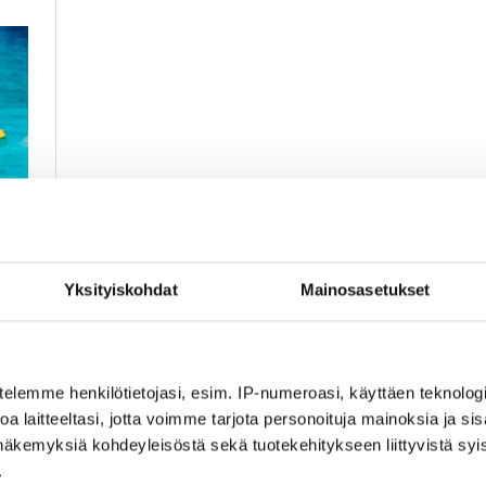
Yksityiskohdat
Mainosasetukset
telemme henkilötietojasi, esim. IP-numeroasi, käyttäen teknologio
a laitteeltasi, jotta voimme tarjota personoituja mainoksia ja sis
näkemyksiä kohdeyleisöstä sekä tuotekehitykseen liittyvistä syist
.