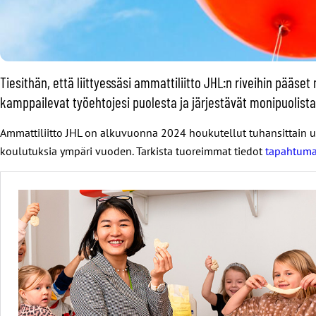
Tiesithän, että liittyessäsi ammattiliitto JHL:n riveihin pä
kamppailevat työehtojesi puolesta ja järjestävät monipuolist
Ammattiliitto JHL on alkuvuonna 2024 houkutellut tuhansittain uusia
koulutuksia ympäri vuoden. Tarkista tuoreimmat tiedot
tapahtuma