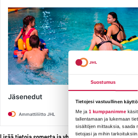
Suostumus
Tietojesi vastuullinen käyttö
Me ja
1 kumppanimme
käsit
tallentamaan ja lukemaan tieto
sisältöjen mittauksia, saada 
tietojasi ja mihin tarkoituksiin
Lisää tietoja somesta ja yhdistysten sivuilta