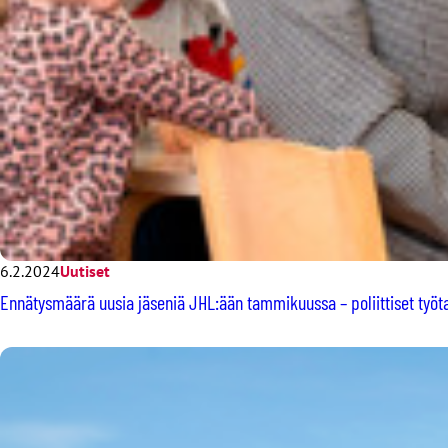
6.2.2024
Uutiset
Ennätysmäärä uusia jäseniä JHL:ään tammikuussa – poliittiset työtai