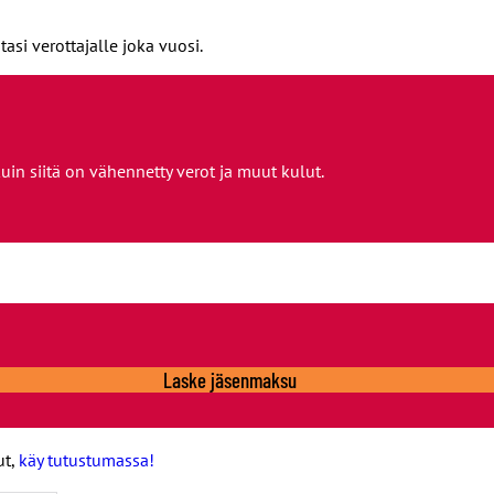
i verottajalle joka vuosi.
uin siitä on vähennetty verot ja muut kulut.
Laske jäsenmaksu
ut,
käy tutustumassa!