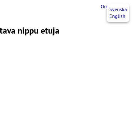
OmaJHL
FI
Svenska
English
ltava nippu etuja