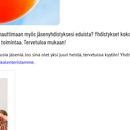
äset nauttimaan myös jäsenyhdistyksesi eduista? Yhdistykset k
a toimintaa. Tervetuloa mukaan!
 jäseniä. Jos sinä olet yksi juuri heistä, tervetuloa kyytiin! Yhdi
kalenteristamme.