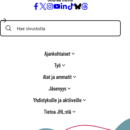
Facebook
X
Instagram
YouTube
LinkedIn
TikTok
Bluesky
Threads
/
Search:
Twitter
Ajankohtaiset
Työ
Alat ja ammatit
Jäsenyys
Yhdistyksille ja aktiiveille
Tietoa JHL:stä