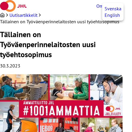
Siirry
OmaJHL
FI
Svenska
sisältöön
Uutisartikkelit
English
Tällainen on Työväenperinnelaitosten uusi työehtosopimus
Tällainen on
Työväenperinnelaitosten uusi
työehtosopimus
30.3.2023