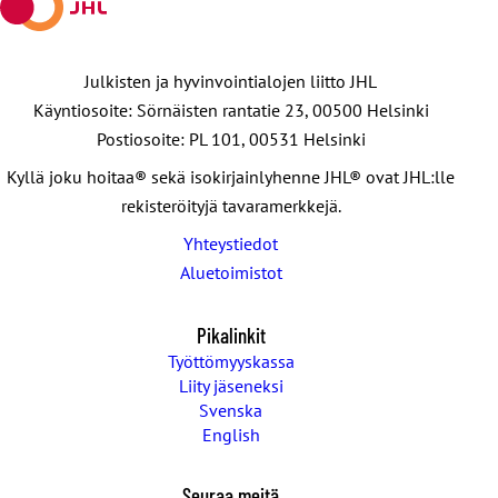
Julkisten ja hyvinvointialojen liitto JHL
Käyntiosoite: Sörnäisten rantatie 23, 00500 Helsinki
Postiosoite: PL 101, 00531 Helsinki
Kyllä joku hoitaa® sekä isokirjainlyhenne JHL® ovat JHL:lle
rekisteröityjä tavaramerkkejä.
Yhteystiedot
Aluetoimistot
Pikalinkit
Työttömyyskassa
Liity jäseneksi
Svenska
English
Seuraa meitä