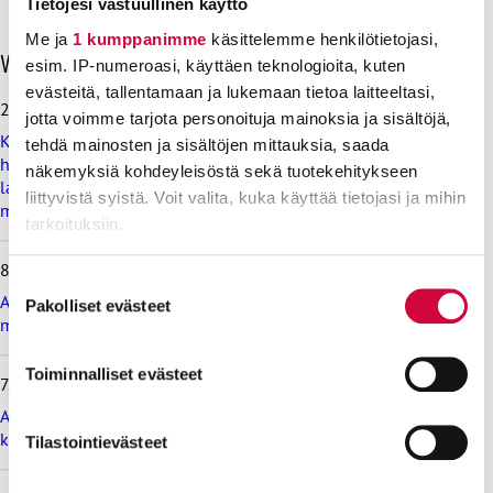
Tietojesi vastuullinen käyttö
Me ja
1 kumppanimme
käsittelemme henkilötietojasi,
O
Viimeisimmät uutiset
esim. IP-numeroasi, käyttäen teknologioita, kuten
h
evästeitä, tallentamaan ja lukemaan tietoa laitteeltasi,
i
28.7.2026
jotta voimme tarjota personoituja mainoksia ja sisältöjä,
t
Koulutus ja kasvatus pitää järjestää lasten ja nuorten
a
tehdä mainosten ja sisältöjen mittauksia, saada
hyvinvoinnin ehdoilla – Ammattiliitto JHL on antanut
v
näkemyksiä kohdeyleisöstä sekä tuotekehitykseen
lausunnon koulujen ja oppilaitosten loma-aikoja koskevasta
i
liittyvistä syistä. Voit valita, kuka käyttää tietojasi ja mihin
muistioluonnoksesta
i
tarkoituksiin.
m
e
8.7.2026
i
Lue lisää siitä, miten henkilötietojasi käsitellään ja miten
Suostumuksen
s
Ammattiliitto JHL vastustaa valtiokonttoria koskevan lain
voit määrittää asetuksesi
tiedot-osiossa
. Voit muuttaa
Pakolliset evästeet
valinta
i
muutosta
suostumustasi tai peruuttaa sen milloin vain
m
evästeilmoituksessa.
m
Toiminnalliset evästeet
7.7.2026
ä
t
Evästeistä osa on välttämättömiä, osa sivuston toimintaa
Ammattiliitto JHL vastustaa maksullisia avoimia
u
parantavia, ja osaa käytetään tilastointi- tai
korkeakoulututkintoja
Tilastointievästeet
u
markkinointitarkoituksiin.
t