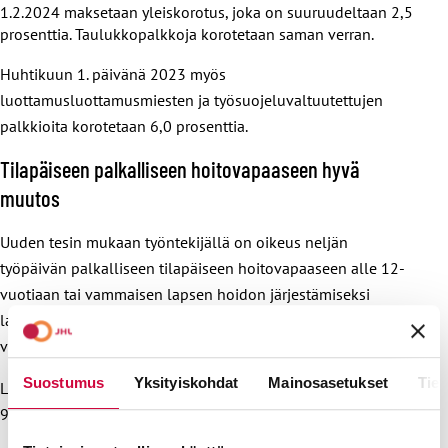
1.2.2024 maksetaan yleiskorotus, joka on suuruudeltaan 2,5
prosenttia. Taulukkopalkkoja korotetaan saman verran.​
Huhtikuun 1. päivänä 2023 myös
luottamusluottamusmiesten ja työsuojeluvaltuutettujen
palkkioita korotetaan 6,0 prosenttia.​
Tilapäiseen palkalliseen hoitovapaaseen hyvä
muutos
Uuden tesin mukaan työntekijällä on oikeus neljän
työpäivän palkalliseen tilapäiseen hoitovapaaseen alle 12-
vuotiaan tai vammaisen lapsen hoidon järjestämiseksi
lapsen sairastuessa äkillisesti. Aiemmin oikeus koski alle 10-
vuotiaiden lasten hoidon järjestämistä.
Suostumus
Yksityiskohdat
Mainosasetukset
Tiet
Lisätiedot: sopimusasiantuntija Sari Jokinen, p. 050 461
9316