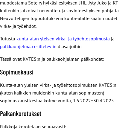
muodostama Sote ry hylkäsi esityksen. JHL, Jyty, Juko ja KT
kuitenkin jatkoivat neuvotteluja sovintoesityksen pohjalta.
Neuvottelujen lopputuloksena kunta-alalle saatiin uudet
virka- ja työehdot.
Tutustu
kunta-alan yleisen virka- ja työehtosopimusta
ja
palkkaohjelmaa esitteleviin
diasarjoihin
Tässä ovat KVTES:n ja palkkaohjelman pääkohdat:
Sopimuskausi
Kunta-alan yleisen virka- ja työehtosopimuksen KVTES:n
(kuten kaikkien muidenkin kunta-alan sopimusten)
sopimuskausi kestää kolme vuotta, 1.5.2022−30.4.2025.
Palkankorotukset
Palkkoja korotetaan seuraavasti: