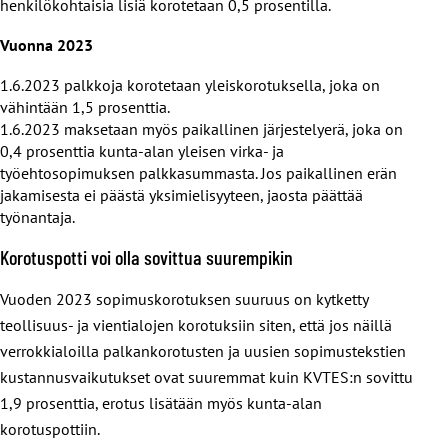
henkilökohtaisia lisiä korotetaan 0,5 prosentilla.
Vuonna 2023
1.6.2023 palkkoja korotetaan yleiskorotuksella, joka on
vähintään 1,5 prosenttia.
1.6.2023 maksetaan myös paikallinen järjestelyerä, joka on
0,4 prosenttia kunta-alan yleisen virka- ja
työehtosopimuksen palkkasummasta. Jos paikallinen erän
jakamisesta ei päästä yksimielisyyteen, jaosta päättää
työnantaja.
Korotuspotti voi olla sovittua suurempikin
Vuoden 2023 sopimuskorotuksen suuruus on kytketty
teollisuus- ja vientialojen korotuksiin siten, että jos näillä
verrokkialoilla palkankorotusten ja uusien sopimustekstien
kustannusvaikutukset ovat suuremmat kuin KVTES:n sovittu
1,9 prosenttia, erotus lisätään myös kunta-alan
korotuspottiin.