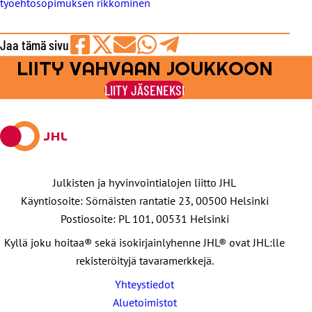
työehtosopimuksen rikkominen
Jaa tämä sivu
LIITY VAHVAAN JOUKKOON
Jaa
Jaa
Jaa
Jaa
Jaa
Facebookissa
viestipalvelu
sähköpostilla
WhatsAppilla
Telegramilla
LIITY JÄSENEKSI
X:ssä
Julkisten ja hyvinvointialojen liitto JHL
Käyntiosoite: Sörnäisten rantatie 23, 00500 Helsinki
Postiosoite: PL 101, 00531 Helsinki
Kyllä joku hoitaa® sekä isokirjainlyhenne JHL® ovat JHL:lle
rekisteröityjä tavaramerkkejä.
Yhteystiedot
Aluetoimistot