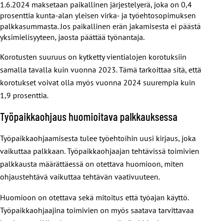
1.6.2024 maksetaan paikallinen järjestelyerä, joka on 0,4
prosenttia kunta-alan yleisen virka- ja työehtosopimuksen
palkkasummasta. Jos paikallinen erän jakamisesta ei päästä
yksimielisyyteen, jaosta päättää työnantaja.
Korotusten suuruus on kytketty vientialojen korotuksiin
samalla tavalla kuin vuonna 2023. Tämä tarkoittaa sitä, että
korotukset voivat olla myös vuonna 2024 suurempia kuin
1,9 prosenttia.
Työpaikkaohjaus huomioitava palkkauksessa
Työpaikkaohjaamisesta tulee työehtoihin uusi kirjaus, joka
vaikuttaa palkkaan. Työpaikkaohjaajan tehtävissä toimivien
palkkausta määrättäessä on otettava huomioon, miten
ohjaustehtävä vaikuttaa tehtävän vaativuuteen.
Huomioon on otettava sekä mitoitus että työajan käyttö.
Työpaikkaohjaajina toimivien on myös saatava tarvittavaa