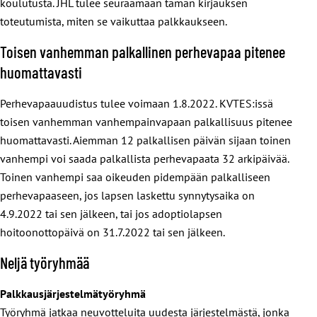
koulutusta. JHL tulee seuraamaan tämän kirjauksen
toteutumista, miten se vaikuttaa palkkaukseen.
Toisen vanhemman palkallinen perhevapaa pitenee
huomattavasti
Perhevapaauudistus tulee voimaan 1.8.2022. KVTES:issä
toisen vanhemman vanhempainvapaan palkallisuus pitenee
huomattavasti. Aiemman 12 palkallisen päivän sijaan toinen
vanhempi voi saada palkallista perhevapaata 32 arkipäivää.
Toinen vanhempi saa oikeuden pidempään palkalliseen
perhevapaaseen, jos lapsen laskettu synnytysaika on
4.9.2022 tai sen jälkeen, tai jos adoptiolapsen
hoitoonottopäivä on 31.7.2022 tai sen jälkeen.
Neljä työryhmää
Palkkausjärjestelmätyöryhmä
Työryhmä jatkaa neuvotteluita uudesta järjestelmästä, jonka