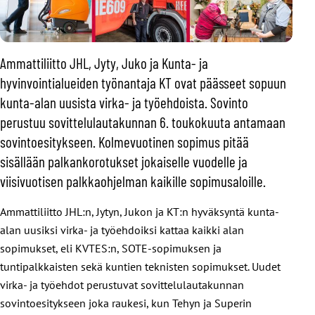
Ammattiliitto JHL, Jyty, Juko ja Kunta- ja
hyvinvointialueiden työnantaja KT ovat päässeet sopuun
kunta-alan uusista virka- ja työehdoista. Sovinto
perustuu sovittelulautakunnan 6. toukokuuta antamaan
sovintoesitykseen. Kolmevuotinen sopimus pitää
sisällään palkankorotukset jokaiselle vuodelle ja
viisivuotisen palkkaohjelman kaikille sopimusaloille.
Ammattiliitto JHL:n, Jytyn, Jukon ja KT:n hyväksyntä kunta-
alan uusiksi virka- ja työehdoiksi kattaa kaikki alan
sopimukset, eli KVTES:n, SOTE-sopimuksen ja
tuntipalkkaisten sekä kuntien teknisten sopimukset. Uudet
virka- ja työehdot perustuvat sovittelulautakunnan
sovintoesitykseen joka raukesi, kun Tehyn ja Superin