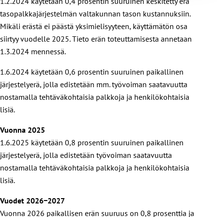
1.2.2024 käytetään 0,4 prosentin suuruinen keskitetty erä
tasopalkkajärjestelmän valtakunnan tason kustannuksiin.
Mikäli erästä ei päästä yksimielisyyteen, käyttämätön osa
siirtyy vuodelle 2025. Tieto erän toteuttamisesta annetaan
1.3.2024 mennessä.
1.6.2024 käytetään 0,6 prosentin suuruinen paikallinen
järjestelyerä, jolla edistetään mm. työvoiman saatavuutta
nostamalla tehtäväkohtaisia palkkoja ja henkilökohtaisia
lisiä.
Vuonna 2025
1.6.2025 käytetään 0,8 prosentin suuruinen paikallinen
järjestelyerä, jolla edistetään työvoiman saatavuutta
nostamalla tehtäväkohtaisia palkkoja ja henkilökohtaisia
lisiä.
Vuodet 2026−2027
Vuonna 2026 paikallisen erän suuruus on 0,8 prosenttia ja