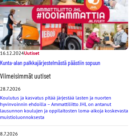
16.12.2024
Uutiset
Kunta-alan palkkajärjestelmästä päästiin sopuun
O
Viimeisimmät uutiset
h
i
28.7.2026
t
Koulutus ja kasvatus pitää järjestää lasten ja nuorten
a
hyvinvoinnin ehdoilla – Ammattiliitto JHL on antanut
v
lausunnon koulujen ja oppilaitosten loma-aikoja koskevasta
i
muistioluonnoksesta
i
m
e
8.7.2026
i