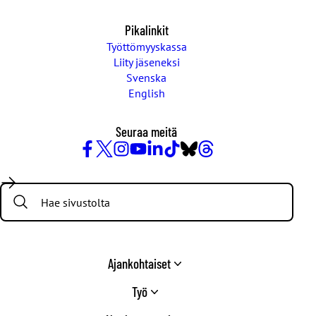
Pikalinkit
Työttömyyskassa
Liity jäseneksi
Svenska
English
Seuraa meitä
Facebook
X
Instagram
YouTube
LinkedIn
TikTok
Bluesky
Threads
/
Search:
Twitter
Ajankohtaiset
Työ