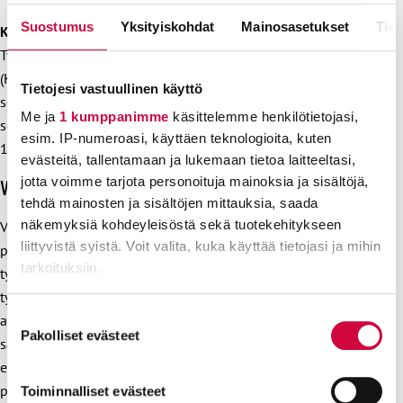
Suostumus
Yksityiskohdat
Mainosasetukset
Tiet
Kustannustenkorvauksia tarkasteleva työryhmä
Työryhmän toimeksiantona on arvioida KVTES VI luvun
(Kustannusten korvaukset ja suojavaatetus) muutostarpeita
Tietojesi vastuullinen käyttö
sekä tehdä tarvittavat esitykset hyvissä ajoin ennen
Me ja
1 kumppanimme
käsittelemme henkilötietojasi,
seuraavaa neuvottelukierrosta. Työryhmän toimikausi on
esim. IP-numeroasi, käyttäen teknologioita, kuten
1.6.2022−28.2.2023.
evästeitä, tallentamaan ja lukemaan tietoa laitteeltasi,
jotta voimme tarjota personoituja mainoksia ja sisältöjä,
Viisivuotinen palkkaohjelma
tehdä mainosten ja sisältöjen mittauksia, saada
näkemyksiä kohdeyleisöstä sekä tuotekehitykseen
Viisivuotisen palkkaohjelman 2023−2027 tavoitteena on
liittyvistä syistä. Voit valita, kuka käyttää tietojasi ja mihin
paitsi palkkausjärjestelmän kehittäminen, myös parantaa
tarkoituksiin.
työvoiman saatavuutta erityisesti aloille, joissa on
työvoimapula. KVTES:n lisäksi myös kaikilla muilla kunta-
Lue lisää siitä, miten henkilötietojasi käsitellään ja miten
Suostumuksen
alan sopimusaloilla tulee olemaan yhtä kauan kestävä ja
voit määrittää asetuksesi
tiedot-osiossa
. Voit muuttaa
Pakolliset evästeet
valinta
samansuuruinen palkkaohjelma. Palkkaohjelma on oma
suostumustasi tai peruuttaa sen milloin vain
erillinen ohjelmansa, jonka korotukset tulevat vuosittaisten
evästeilmoituksessa.
palkankorotusten lisäksi vuosina 2023−2027. Korotukset
Toiminnalliset evästeet