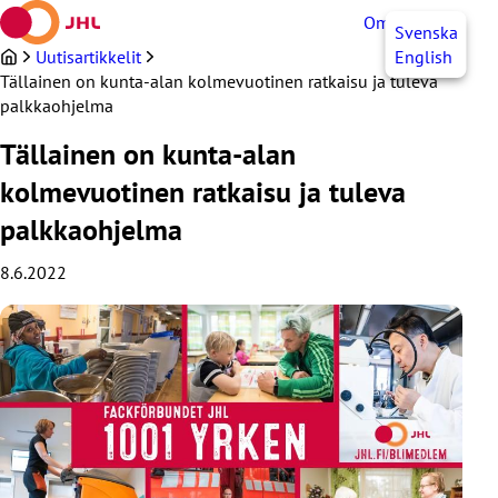
Siirry
OmaJHL
FI
Svenska
sisältöön
Uutisartikkelit
English
Tällainen on kunta-alan kolmevuotinen ratkaisu ja tuleva
palkkaohjelma
Tällainen on kunta-alan
kolmevuotinen ratkaisu ja tuleva
palkkaohjelma
8.6.2022