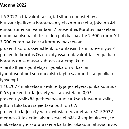
Vuonna 2022
1.6.2022 tehtäväkohtaisia, tai siihen rinnastettavia
kuukausipalkkoja korotetaan yleiskorotuksella, joka on 46
euroa, kuitenkin vähintään 2 prosenttia. Korotus maksetaan
euromääräisenä niille, joiden palkka jää alle 2 300 euron. Yli
2 300 euron palkoissa korotus maksetaan
prosenttikorotuksena.Henkilökohtaisiin lisiin tulee myös 2
prosentin korotus.Osa-aikatyössä tehtäväkohtaisen palkan
korotus on samassa suhteessa alempi kuin
viranhaltijan/työntekijän työaika on virka- tai
työehtosopimuksen mukaista täyttä säännöllistä työaikaa
lyhyempi.
1.10.2022 maksetaan keskitetty järjestelyerä, jonka suuruus
0,53 prosenttia. Järjestelyerästä käytetään 0,03
prosenttiyksikköä perhevapaauudistuksen kustannuksiin,
jolloin lokakuussa jaettava potti on 0,5
prosenttia.Järjestelyerän käytöstä neuvotellaan 30.9.2022
mennessä. Jos erän jakamisesta ei päästä sopimukseen, se
maksetaan yleiskorotuksena kaikille.Lokakuun alussa myös