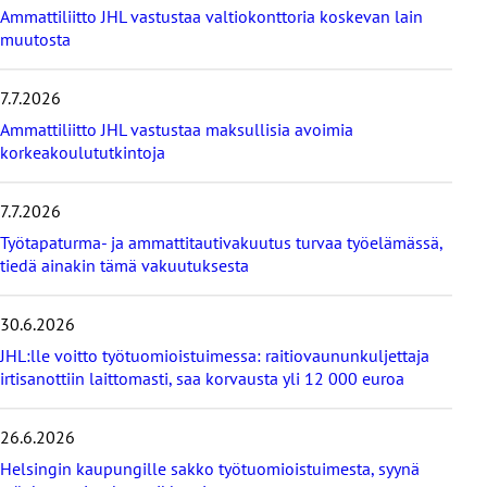
s
Ammattiliitto JHL vastustaa valtiokonttoria koskevan lain
i
muutosta
m
m
7.7.2026
ä
t
Ammattiliitto JHL vastustaa maksullisia avoimia
u
korkeakoulututkintoja
u
t
i
7.7.2026
s
Työtapaturma- ja ammattitautivakuutus turvaa työelämässä,
e
tiedä ainakin tämä vakuutuksesta
t
30.6.2026
JHL:lle voitto työtuomioistuimessa: raitiovaununkuljettaja
irtisanottiin laittomasti, saa korvausta yli 12 000 euroa
26.6.2026
Helsingin kaupungille sakko työtuomioistuimesta, syynä