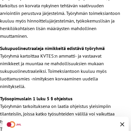
tarkoitus on korvata nykyinen tehtävän vaativuuden
arviointiin perustuva järjestelmä. Työryhmän toimeksiantoon
kuuluu myös hinnoittelujärjestelmän, työkokemuslisän ja
henkilökohtaisen lisän määräysten mahdollinen
muuttaminen.
Sukupuolineutraaleja nimikkeitä edistävä työryhmä
Työryhmä kartoittaa KVTES:n ammatti- ja vastaavat
nimikkeet ja muuntaa ne mahdollisuuksien mukaan
sukupuolineutraaleiksi. Toimeksiantoon kuuluu myös
luottamusmies -nimityksen korvaaminen uudella
nimityksellä.
Työsopimuslain 1 luku 5 § ohjeistus
Työryhmän tarkoituksena on laatia ohjeistus yleisimpiin
tilanteisiin, joissa katko työsuhteiden välillä voi vaikuttaa
työehtosopimuksen mukaisiin ehtoihin (esim. vuosiloma).
Työryhmä toimikausi on 1.6.−28.2.2023