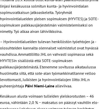
linjasi kesäkuussa solmitun kunta- ja hyvinvointialan
sopimusratkaisun jatkoaskeleita. Työryhmät
hyvinvointialueiden yleisen sopimuksen (HYVTES) ja SOTE-
sopimuksen palkkausjärjestelmän valmistelemiseksi on
nimetty. Työ alkaa aivan lähiviikkoina.
– Hyvinvointialueiden tulevan henkilöstön työehtojen ja -
olosuhteiden kannalta olennaiset valmistelut ovat hyvässä
vauhdissa. Ammattiliitto JHL on vahvasti sopimassa sekä
HYVTESin sisällöstä että SOTE-sopimuksen
palkkausjärjestelmästä. Etenemme sovitussa aikataulussa
huolimatta siitä, että sote-alan työmarkkinatilanne velloo
levottomasti, Julkisten ja hyvinvointialojen liitto JHL:n
puheenjohtaja
Päivi Niemi-Laine
alleviivaa.
Kesäkuun alusta voimaan tulleiden yleiskorotusten – 46
euroa, vähintään 2,0 %
−
maksatus on päässyt vauhtiin elo-
syyskuussa. Lokakuun alussa voimaan tulevan keskitetyn