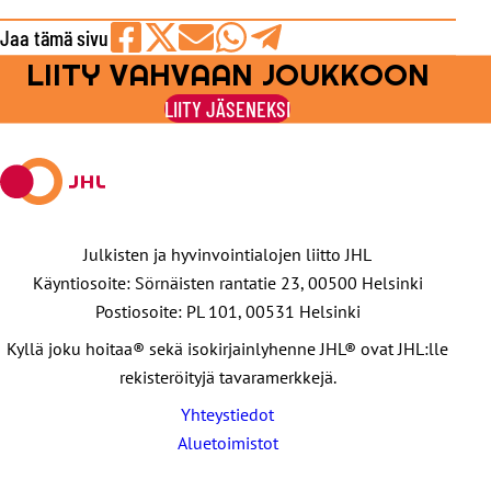
Jaa tämä sivu
LIITY VAHVAAN JOUKKOON
Jaa
Jaa
Jaa
Jaa
Jaa
Facebookissa
viestipalvelu
sähköpostilla
WhatsAppilla
Telegramilla
LIITY JÄSENEKSI
X:ssä
Julkisten ja hyvinvointialojen liitto JHL
Käyntiosoite: Sörnäisten rantatie 23, 00500 Helsinki
Postiosoite: PL 101, 00531 Helsinki
Kyllä joku hoitaa® sekä isokirjainlyhenne JHL® ovat JHL:lle
rekisteröityjä tavaramerkkejä.
Yhteystiedot
Aluetoimistot