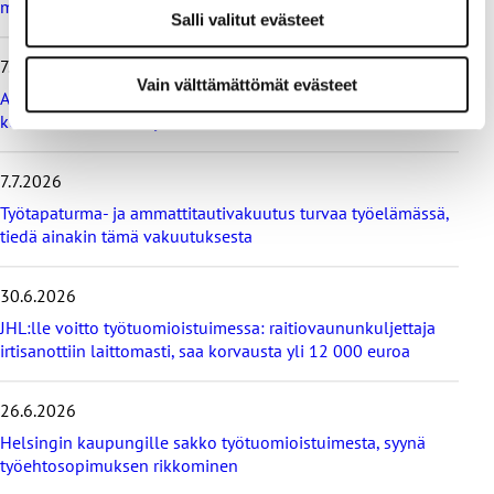
i
muutosta
Salli valitut evästeet
m
m
7.7.2026
ä
Vain välttämättömät evästeet
t
Ammattiliitto JHL vastustaa maksullisia avoimia
u
korkeakoulututkintoja
u
t
i
7.7.2026
s
Työtapaturma- ja ammattitautivakuutus turvaa työelämässä,
e
tiedä ainakin tämä vakuutuksesta
t
30.6.2026
JHL:lle voitto työtuomioistuimessa: raitiovaununkuljettaja
irtisanottiin laittomasti, saa korvausta yli 12 000 euroa
26.6.2026
Helsingin kaupungille sakko työtuomioistuimesta, syynä
työehtosopimuksen rikkominen