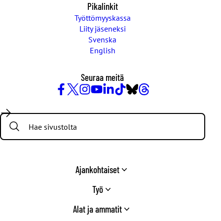
Pikalinkit
Työttömyyskassa
Liity jäseneksi
Svenska
English
Seuraa meitä
Facebook
X
Instagram
YouTube
LinkedIn
TikTok
Bluesky
Threads
/
Search:
Twitter
Ajankohtaiset
Työ
Alat ja ammatit