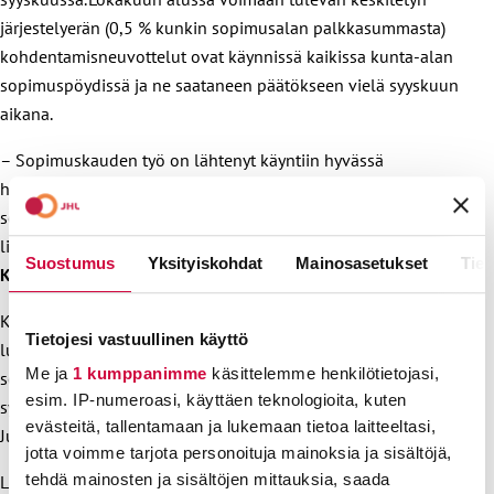
järjestelyerän (0,5 % kunkin sopimusalan palkkasummasta)
kohdentamisneuvottelut ovat käynnissä kaikissa kunta-alan
sopimuspöydissä ja ne saataneen päätökseen vielä syyskuun
aikana.
–
Sopimuskauden työ on lähtenyt käyntiin hyvässä
hengessä ja rivakalla otteella. Olemme tyytyväisiä siitä, että
sopimus on alkanut näkyä palkankorotuksina jäsenille ja
lisäähän tulee jo lokakuussa, toteaa JHL:n neuvottelujohtaja
Suostumus
Yksityiskohdat
Mainosasetukset
Tiet
Kristian Karrasch
.
Karrasch lisää, että hyvinvointialueiden
Tietojesi vastuullinen käyttö
luottamusmiessopimusten
neuvottelut
ja paikallisten
Me ja
1 kumppanimme
käsittelemme henkilötietojasi,
sopimusten yhtenäistämisneuvottelut käydään vielä tänä
esim. IP-numeroasi, käyttäen teknologioita, kuten
syksynä. Palkansaajapuolella neuvottelijoita ovat JAUn ja
evästeitä, tallentamaan ja lukemaan tietoa laitteeltasi,
Jukon hyvinvointialuekohtaiset neuvottelijat.
jotta voimme tarjota personoituja mainoksia ja sisältöjä,
tehdä mainosten ja sisältöjen mittauksia, saada
Lisätietoja: