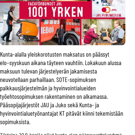
Kunta-alalla yleiskorotusten maksatus on päässyt
elo−syyskuun aikana täyteen vauhtiin. Lokakuun alussa
maksuun tulevan järjestelyerän jakamisesta
neuvotellaan parhaillaan. SOTE-sopimuksen
palkkausjärjestelmän ja hyvinvointialueiden
työehtosopimuksen rakentaminen on alkamassa.
Pääsopijajärjestöt JAU ja Juko sekä Kunta- ja
hyvinvointialuetyönantajat KT pitävät kiinni tekemistään
sopimuksista.
Tiistaina 20.9. koolla ollut kunta-alan pääneuvotteluryhmä