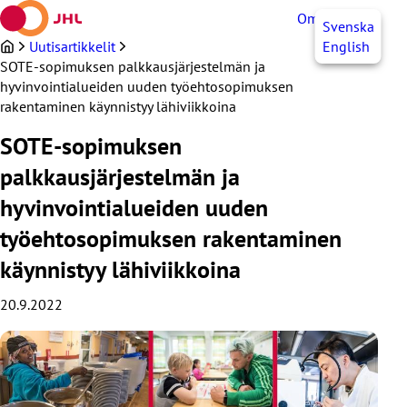
Siirry
OmaJHL
FI
Svenska
sisältöön
Uutisartikkelit
English
SOTE-sopimuksen palkkausjärjestelmän ja
hyvinvointialueiden uuden työehtosopimuksen
rakentaminen käynnistyy lähiviikkoina
SOTE-sopimuksen
palkkausjärjestelmän ja
hyvinvointialueiden uuden
työehtosopimuksen rakentaminen
käynnistyy lähiviikkoina
20.9.2022