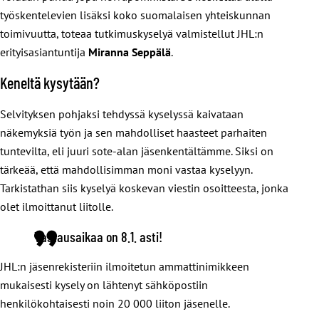
työskentelevien lisäksi koko suomalaisen yhteiskunnan
toimivuutta, toteaa tutkimuskyselyä valmistellut JHL:n
erityisasiantuntija
Miranna Seppälä
.
Keneltä kysytään?
Selvityksen pohjaksi tehdyssä kyselyssä kaivataan
näkemyksiä työn ja sen mahdolliset haasteet parhaiten
tuntevilta, eli juuri sote-alan jäsenkentältämme. Siksi on
tärkeää, että mahdollisimman moni vastaa kyselyyn.
Tarkistathan siis kyselyä koskevan viestin osoitteesta, jonka
olet ilmoittanut liitolle.
Vastausaikaa on 8.1. asti!
JHL:n jäsenrekisteriin ilmoitetun ammattinimikkeen
mukaisesti kysely on lähtenyt sähköpostiin
henkilökohtaisesti noin 20 000 liiton jäsenelle.