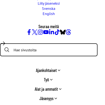
Liity jäseneksi
Svenska
English
Seuraa meitä
Facebook
X
Instagram
YouTube
LinkedIn
TikTok
Bluesky
Threads
/
Search:
Twitter
Ajankohtaiset
Työ
Alat ja ammatit
Jäsenyys