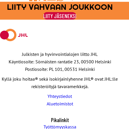
LIITY VAHVAAN JOUKKOON
Jaa
Jaa
Jaa
Jaa
Jaa
Facebookissa
viestipalvelu
sähköpostilla
WhatsAppilla
Telegramilla
LIITY JÄSENEKSI
X:ssä
Julkisten ja hyvinvointialojen liitto JHL
Käyntiosoite: Sörnäisten rantatie 23, 00500 Helsinki
Postiosoite: PL 101, 00531 Helsinki
Kyllä joku hoitaa® sekä isokirjainlyhenne JHL® ovat JHL:lle
rekisteröityjä tavaramerkkejä.
Yhteystiedot
Aluetoimistot
Pikalinkit
Työttömyyskassa