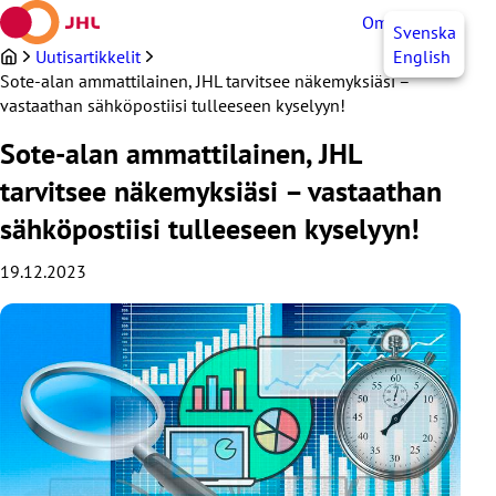
Siirry
OmaJHL
FI
Svenska
sisältöön
Uutisartikkelit
English
Sote-alan ammattilainen, JHL tarvitsee näkemyksiäsi –
vastaathan sähköpostiisi tulleeseen kyselyyn!
Sote-alan ammattilainen, JHL
tarvitsee näkemyksiäsi – vastaathan
sähköpostiisi tulleeseen kyselyyn!
19.12.2023