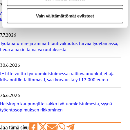
7.7.2026
ä
t
Ammattiliitto JHL vastustaa maksullisia avoimia
Vain välttämättömät evästeet
u
korkeakoulututkintoja
u
t
i
7.7.2026
s
Työtapaturma- ja ammattitautivakuutus turvaa työelämässä,
e
tiedä ainakin tämä vakuutuksesta
t
30.6.2026
JHL:lle voitto työtuomioistuimessa: raitiovaununkuljettaja
irtisanottiin laittomasti, saa korvausta yli 12 000 euroa
26.6.2026
Helsingin kaupungille sakko työtuomioistuimesta, syynä
työehtosopimuksen rikkominen
Jaa tämä sivu