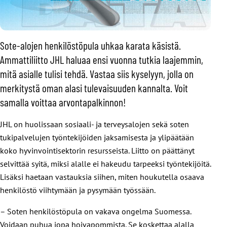
Sote-alojen henkilöstöpula uhkaa karata käsistä.
Ammattiliitto JHL haluaa ensi vuonna tutkia laajemmin,
mitä asialle tulisi tehdä. Vastaa siis kyselyyn, jolla on
merkitystä oman alasi tulevaisuuden kannalta. Voit
samalla voittaa arvontapalkinnon!
JHL on huolissaan sosiaali- ja terveysalojen sekä soten
tukipalvelujen työntekijöiden jaksamisesta ja ylipäätään
koko hyvinvointisektorin resursseista. Liitto on päättänyt
selvittää syitä, miksi alalle ei hakeudu tarpeeksi työntekijöitä.
Lisäksi haetaan vastauksia siihen, miten houkutella osaava
henkilöstö viihtymään ja pysymään työssään.
– Soten henkilöstöpula on vakava ongelma Suomessa.
Voidaan puhua jopa hoivapommista. Se koskettaa alalla