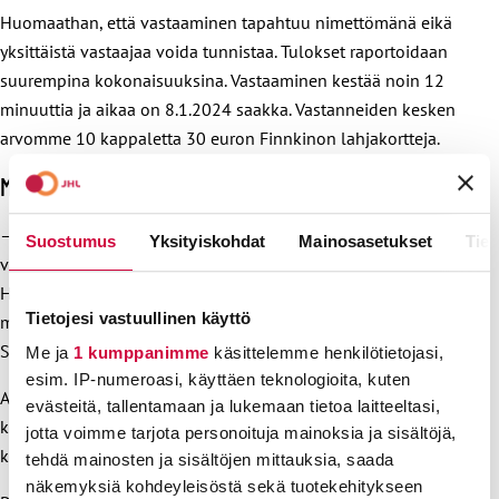
Huomaathan, että vastaaminen tapahtuu nimettömänä eikä
yksittäistä vastaajaa voida tunnistaa. Tulokset raportoidaan
suurempina kokonaisuuksina. Vastaaminen kestää noin 12
minuuttia ja aikaa on 8.1.2024 saakka. Vastanneiden kesken
arvomme 10 kappaletta 30 euron Finnkinon lahjakortteja.
Mitä vastauksilla tehdään?
– Tutkimuksesta esiin nousevia kokemuksia ja tuloksia
Suostumus
Yksityiskohdat
Mainosasetukset
Tiet
viemme eteenpäin aina ylimmälle päättäjätasolle asti.
Haluamme olla vahvasti vaikuttamassa hallituksen ja
Tietojesi vastuullinen käyttö
ministeriöiden toimiin tässä huipputärkeässä asiassa,
Seppälä kertoo.
Me ja
1 kumppanimme
käsittelemme henkilötietojasi,
esim. IP-numeroasi, käyttäen teknologioita, kuten
Aiheesta riittää varmasti pureksittavaa myös julkiseen
evästeitä, tallentamaan ja lukemaan tietoa laitteeltasi,
keskusteluun. JHL uutisoi kyselyn tuloksista eri kanavissaan
jotta voimme tarjota personoituja mainoksia ja sisältöjä,
keväällä 2024.
tehdä mainosten ja sisältöjen mittauksia, saada
näkemyksiä kohdeyleisöstä sekä tuotekehitykseen