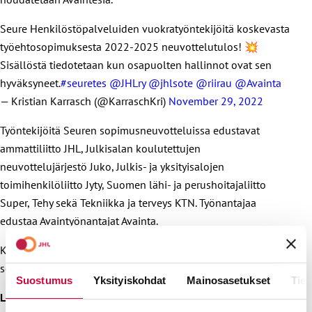
Seure Henkilöstöpalveluiden vuokratyöntekijöitä koskevasta
työehtosopimuksesta 2022-2025 neuvottelutulos! 💥
Sisällöstä tiedotetaan kun osapuolten hallinnot ovat sen
hyväksyneet.
#seuretes
@JHLry
@jhlsote
@riirau
@Avainta
— Kristian Karrasch (@KarraschKri)
November 29, 2022
Työntekijöitä Seuren sopimusneuvotteluissa edustavat
ammattiliitto JHL, Julkisalan koulutettujen
neuvottelujärjestö Juko, Julkis- ja yksityisalojen
toimihenkilöliitto Jyty, Suomen lähi- ja perushoitajaliitto
Super, Tehy sekä Tekniikka ja terveys KTN. Työnantajaa
edustaa Avaintyönantajat Avainta.
Katso myös muiden ammattiliitto JHL:n neuvottelemien
sopimusten neuvottelutilanne
täältä
.
Suostumus
Yksityiskohdat
Mainosasetukset
Tiet
Lisätietoja: