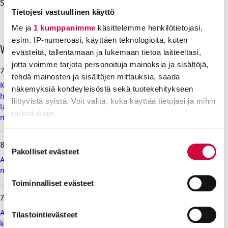
Sopimusasiantuntija Riitta Rautiainen, 0400 602 736
Tietojesi vastuullinen käyttö
Me ja
1 kumppanimme
käsittelemme henkilötietojasi,
esim. IP-numeroasi, käyttäen teknologioita, kuten
O
Viimeisimmät uutiset
evästeitä, tallentamaan ja lukemaan tietoa laitteeltasi,
h
jotta voimme tarjota personoituja mainoksia ja sisältöjä,
i
28.7.2026
t
tehdä mainosten ja sisältöjen mittauksia, saada
Koulutus ja kasvatus pitää järjestää lasten ja nuorten
a
näkemyksiä kohdeyleisöstä sekä tuotekehitykseen
hyvinvoinnin ehdoilla – Ammattiliitto JHL on antanut
v
liittyvistä syistä. Voit valita, kuka käyttää tietojasi ja mihin
lausunnon koulujen ja oppilaitosten loma-aikoja koskevasta
i
tarkoituksiin.
muistioluonnoksesta
i
m
e
Lue lisää siitä, miten henkilötietojasi käsitellään ja miten
Suostumuksen
8.7.2026
i
voit määrittää asetuksesi
tiedot-osiossa
. Voit muuttaa
Pakolliset evästeet
valinta
s
Ammattiliitto JHL vastustaa valtiokonttoria koskevan lain
suostumustasi tai peruuttaa sen milloin vain
i
muutosta
evästeilmoituksessa.
m
Toiminnalliset evästeet
m
7.7.2026
ä
Evästeistä osa on välttämättömiä, osa sivuston toimintaa
t
parantavia, ja osaa käytetään tilastointi- tai
Ammattiliitto JHL vastustaa maksullisia avoimia
Tilastointievästeet
u
korkeakoulututkintoja
markkinointitarkoituksiin.