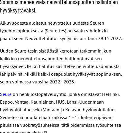
Sopimus menee vielä neuvotteluosapuolten hallintojen
hyväksyttäväksi.
Alkuvuodesta aloitetut neuvottelut uudesta Seuren
työehtosopimuksesta (Seure-tes) on saatu vihdoinkin
päätökseen. Neuvottelutulos syntyi tiistai-iltana 29.11.2022.
Uuden Seure-tesin sisällöstä kerrotaan tarkemmin, kun
kaikkien neuvotteluosapuolten hallinnot ovat sen
hyväksyneet. JHL:n hallitus käsittelee neuvottelusopimusta
lähipäivinä. Mikäli kaikki osapuolet hyväksyvät sopimuksen,
se on voimassa vuosina 2022–2025.
Seure
on henkilöstöpalveluyhtiö, jonka omistavat Helsinki,
Espoo, Vantaa, Kauniainen, HUS, Länsi-Uudenmaan
hyvinvointialue sekä Vantaan ja Keravan hyvinvointialue.
Seuretessiä noudatetaan kaikissa 1–15 kalenteripäivän
pituisissa vuokratyösuhteissa, tätä pidemmissä työsuhteissa
noudatetaan Avaintesiä.