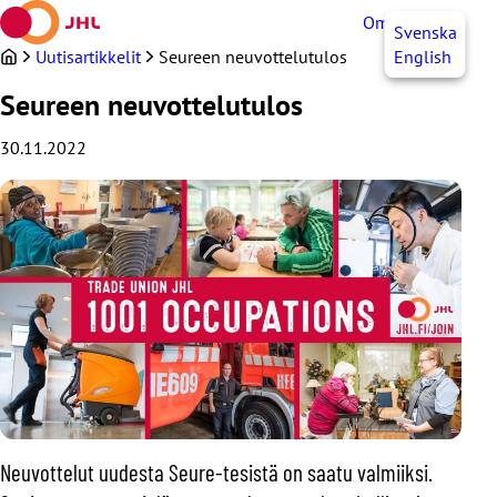
Siirry
OmaJHL
FI
Svenska
sisältöön
Uutisartikkelit
Seureen neuvottelutulos
English
Seureen neuvottelutulos
30.11.2022
Neuvottelut uudesta Seure-tesistä on saatu valmiiksi.