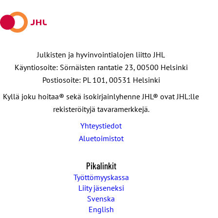
Julkisten ja hyvinvointialojen liitto JHL
Käyntiosoite: Sörnäisten rantatie 23, 00500 Helsinki
Postiosoite: PL 101, 00531 Helsinki
Kyllä joku hoitaa® sekä isokirjainlyhenne JHL® ovat JHL:lle
rekisteröityjä tavaramerkkejä.
Yhteystiedot
Aluetoimistot
Pikalinkit
Työttömyyskassa
Liity jäseneksi
Svenska
English