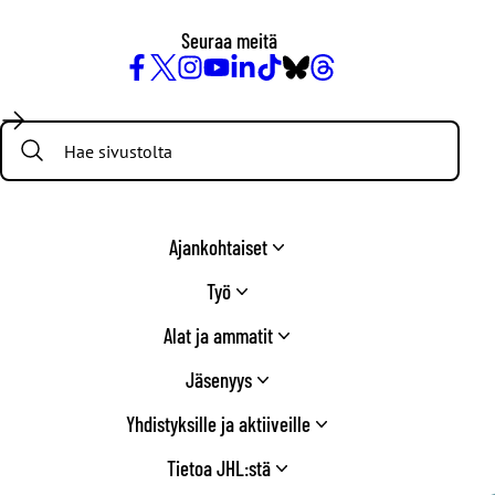
Seuraa meitä
Facebook
X
Instagram
YouTube
LinkedIn
TikTok
Bluesky
Threads
/
Search:
Twitter
Ajankohtaiset
Työ
Alat ja ammatit
Jäsenyys
Yhdistyksille ja aktiiveille
Tietoa JHL:stä