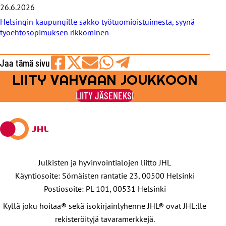
26.6.2026
Helsingin kaupungille sakko työtuomioistuimesta, syynä
työehtosopimuksen rikkominen
Jaa tämä sivu
LIITY VAHVAAN JOUKKOON
Jaa
Jaa
Jaa
Jaa
Jaa
Facebookissa
viestipalvelu
sähköpostilla
WhatsAppilla
Telegramilla
LIITY JÄSENEKSI
X:ssä
Julkisten ja hyvinvointialojen liitto JHL
Käyntiosoite: Sörnäisten rantatie 23, 00500 Helsinki
Postiosoite: PL 101, 00531 Helsinki
Kyllä joku hoitaa® sekä isokirjainlyhenne JHL® ovat JHL:lle
rekisteröityjä tavaramerkkejä.