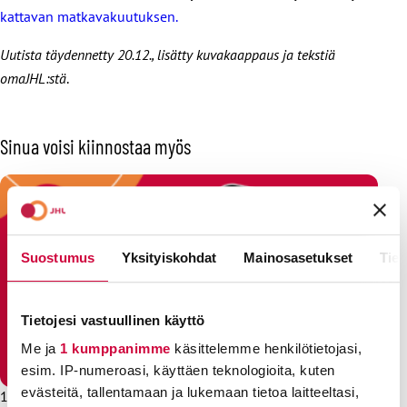
kattavan matkavakuutuksen.
Uutista täydennetty 20.12., lisätty kuvakaappaus ja tekstiä
omaJHL:stä
.
Sinua voisi kiinnostaa myös
Suostumus
Yksityiskohdat
Mainosasetukset
Tiet
Tietojesi vastuullinen käyttö
Me ja
1 kumppanimme
käsittelemme henkilötietojasi,
esim. IP-numeroasi, käyttäen teknologioita, kuten
evästeitä, tallentamaan ja lukemaan tietoa laitteeltasi,
16.12.2024
Uutiset