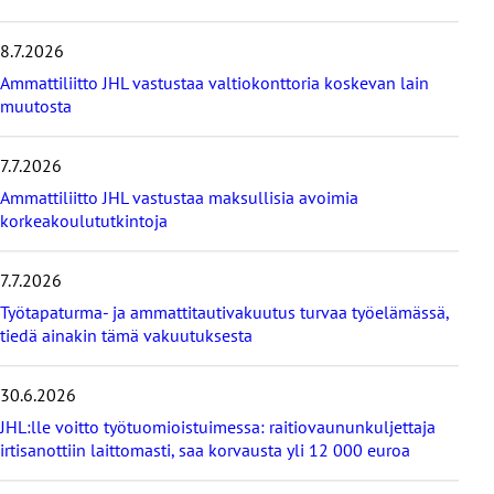
m
e
8.7.2026
i
s
Ammattiliitto JHL vastustaa valtiokonttoria koskevan lain
i
muutosta
m
m
7.7.2026
ä
t
Ammattiliitto JHL vastustaa maksullisia avoimia
u
korkeakoulututkintoja
u
t
i
7.7.2026
s
Työtapaturma- ja ammattitautivakuutus turvaa työelämässä,
e
tiedä ainakin tämä vakuutuksesta
t
30.6.2026
JHL:lle voitto työtuomioistuimessa: raitiovaununkuljettaja
irtisanottiin laittomasti, saa korvausta yli 12 000 euroa