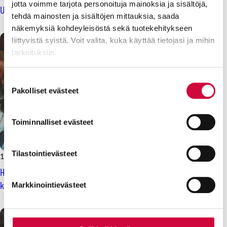
jotta voimme tarjota personoituja mainoksia ja sisältöjä,
Uusi mobiili-jäsenkortti on pian täällä – katso latausohjeet!
tehdä mainosten ja sisältöjen mittauksia, saada
näkemyksiä kohdeyleisöstä sekä tuotekehitykseen
liittyvistä syistä. Voit valita, kuka käyttää tietojasi ja mihin
tarkoituksiin.
Lue lisää siitä, miten henkilötietojasi käsitellään ja miten
Suostumuksen
voit määrittää asetuksesi
tiedot-osiossa
. Voit muuttaa
Pakolliset evästeet
valinta
suostumustasi tai peruuttaa sen milloin vain
evästeilmoituksessa.
Toiminnalliset evästeet
Evästeistä osa on välttämättömiä, osa sivuston toimintaa
parantavia, ja osaa käytetään tilastointi- tai
Tilastointievästeet
11.12.2024
Uutiset
markkinointitarkoituksiin.
Hyödynnä ilmainen jäsenetusi nyt, ilmoittaudu JHL:n
koulutuksiin!
Markkinointievästeet