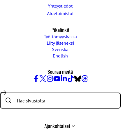
Yhteystiedot
Aluetoimistot
Pikalinkit
Työttömyyskassa
Liity jäseneksi
Svenska
English
Seuraa meitä
Facebook
X
Instagram
YouTube
LinkedIn
TikTok
Bluesky
Threads
/
Search:
Twitter
Ajankohtaiset