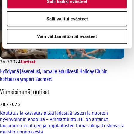
Salli kaikki evästeet
Salli valitut evästeet
Vain välttämättömät evästeet
26.9.2024
Uutiset
Hyödynnä jäsenetusi, lomaile edullisesti Holiday Clubin
kohteissa ympäri Suomen!
O
Viimeisimmät uutiset
h
i
28.7.2026
t
Koulutus ja kasvatus pitää järjestää lasten ja nuorten
a
hyvinvoinnin ehdoilla – Ammattiliitto JHL on antanut
v
lausunnon koulujen ja oppilaitosten loma-aikoja koskevasta
i
muistioluonnoksesta
i