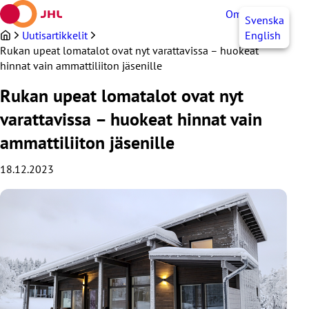
Siirry
OmaJHL
FI
Svenska
sisältöön
Uutisartikkelit
English
Rukan upeat lomatalot ovat nyt varattavissa – huokeat
hinnat vain ammattiliiton jäsenille
Rukan upeat lomatalot ovat nyt
varattavissa – huokeat hinnat vain
ammattiliiton jäsenille
18.12.2023