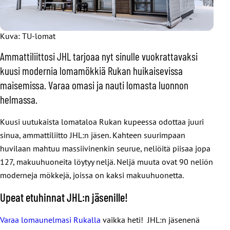
Kuva: TU-lomat
Ammattiliittosi JHL tarjoaa nyt sinulle vuokrattavaksi
kuusi modernia lomamökkiä Rukan huikaisevissa
maisemissa. Varaa omasi ja nauti lomasta luonnon
helmassa.
Kuusi uutukaista lomataloa Rukan kupeessa odottaa juuri
sinua, ammattiliitto JHL:n jäsen. Kahteen suurimpaan
huvilaan mahtuu massiivinenkin seurue, neliöitä piisaa jopa
127, makuuhuoneita löytyy neljä. Neljä muuta ovat 90 neliön
moderneja mökkejä, joissa on kaksi makuuhuonetta.
Upeat etuhinnat JHL:n jäsenille!
Varaa lomaunelmasi Rukalla
vaikka heti! JHL:n jäsenenä