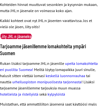
Kohteiden hinnat muuttuvat sesonkien ja kysynnän mukaan,
mutta JHL:n jäsenale on voimassa koko ajan.
Kaikki kohteet ovat nyt JHL:n jäsenten varattavissa. Jos et
vielä ole jäsen, liity oitis!
Liity JHL:n jäseneksi
Tarjoamme jäsenillemme lomakohteita ympäri
Suomen
Rukan lisäksi tarjoamme JHL:n jäsenille
upeita lomakohteita
eri puolilta Suomea!
Meiltä löytyy lomapaikka juuri sinulle,
halusit sitten viettää lomasi
keskellä luonnonrauhaa
tai
nauttia
urheiluopiston monipuolisesta tarjonnasta
! Lisäksi
tarjoamme jäsenillemme tarjouksia muun muassa
hotelleista ja risteilyistä
sekä
kylpylöistä
Muistathan, että ammattiliiton jäsenenä saat käyttöösi myös