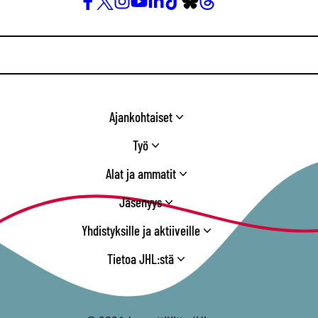
Facebook
X
Instagram
YouTube
LinkedIn
TikTok
Bluesky
Threads
/
Twitter
Ajankohtaiset
Työ
Alat ja ammatit
Jäsenyys
Yhdistyksille ja aktiiveille
Tietoa JHL:stä