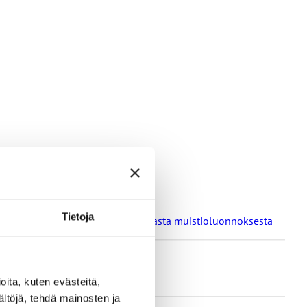
Tietoja
a oppilaitosten loma-aikoja koskevasta muistioluonnoksesta
ita, kuten evästeitä,
ältöjä, tehdä mainosten ja