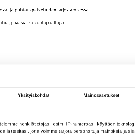
uoka- ja puhtauspalveluiden järjestämisessä.
ilöä, pääasiassa kuntapäättäjiä.
Yksityiskohdat
Mainosasetukset
nin ehdoilla – Ammattiliitto JHL on antanut lausunnon koulujen j
ta
telemme henkilötietojasi, esim. IP-numeroasi, käyttäen teknologio
a laitteeltasi, jotta voimme tarjota personoituja mainoksia ja sis