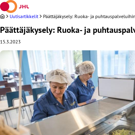
Siirry
sisältöön
Uutisartikkelit
Päättäjäkysely: Ruoka- ja puhtauspalveluihin 
Päättäjäkysely: Ruoka- ja puhtauspalv
15.3.2023