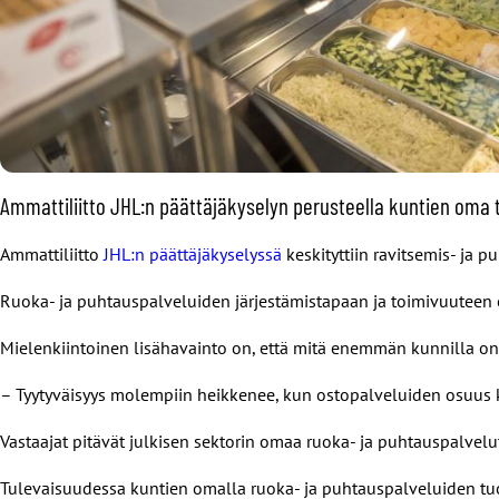
Ammattiliitto JHL:n päättäjäkyselyn perusteella kuntien oma t
Ammattiliitto
JHL:n päättäjäkyselyssä
keskityttiin ravitsemis- ja 
Ruoka- ja puhtauspalveluiden järjestämistapaan ja toimivuuteen ol
Mielenkiintoinen lisähavainto on, että mitä enemmän kunnilla on 
– Tyytyväisyys molempiin heikkenee, kun ostopalveluiden osuus 
Vastaajat pitävät julkisen sektorin omaa ruoka- ja puhtauspalvelu
Tulevaisuudessa kuntien omalla ruoka- ja puhtauspalveluiden tuot