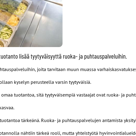
uotanto lisää tyytyväisyyttä ruoka- ja puhtauspalveluihin.
puhtauspalveluihin, joita tarvitaan muun muassa varhaiskasvatuksess
laan kyselyn perusteella varsin tyytyväisiä.
omaa tuotantoa, sitä tyytyväisempiä vastaajat ovat ruoka- ja puh
kasvaa.
tuotantoa tärkeänä. Ruoka- ja puhtauspalvelujen antamista yksityis
annolla nähtiin tärkeä rooli, mutta yhteistyötä hyvinvointialueid