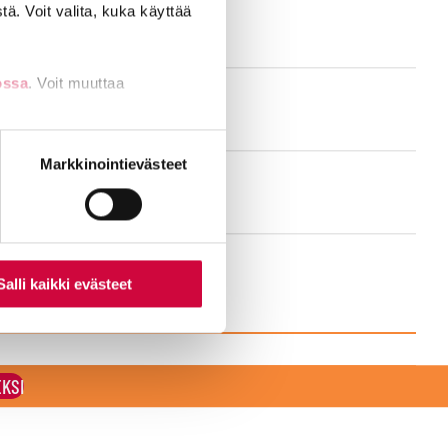
ä. Voit valita, kuka käyttää
ossa
. Voit muuttaa
nti- tai
Markkinointievästeet
Salli kaikki evästeet
EKSI