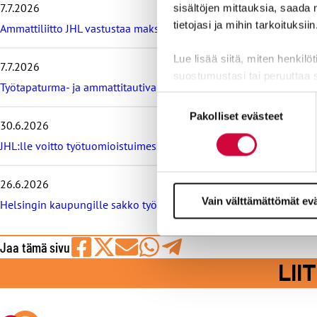
7.7.2026
sisältöjen mittauksia, saada 
s
i
tietojasi ja mihin tarkoituksiin
Ammattiliitto JHL vastustaa maksullisia avoimia korkeakoulututki
m
m
Lue lisää siitä, miten henkilö
7.7.2026
ä
suostumustasi tai peruuttaa 
t
Työtapaturma- ja ammattitautivakuutus turvaa työelämässä, tied
u
Suostumuksen
u
Evästeistä osa on välttämättö
Pakolliset evästeet
valinta
t
30.6.2026
markkinointitarkoituksiin.
i
JHL:lle voitto työtuomioistuimessa: raitiovaununkuljettaja irtisano
s
e
t
26.6.2026
Vain välttämättömät ev
Helsingin kaupungille sakko työtuomioistuimesta, syynä työeht
Jaa tämä sivu
Jaa
Jaa
Jaa
Jaa
Jaa
LI
Facebookissa
viestipalvelu
sähköpostilla
WhatsAppilla
Telegramilla
X:ssä