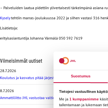
– Palveluiden laatua pidettiin ylivertaisesti tärkeimpänä asiana r
Kysely
tehtiin marras-joulukuussa 2022 ja siihen vastasi 316 henk
Lisätietoja:
erityisasiantuntija Johanna Värmälä 050 592 7619
O
Viimeisimmät uutiset
h
i
28.7.2026
t
Suostumus
Koulutus ja kasvatus pitää järjestää lasten ja nuorten hyvinvoin
a
v
i
8.7.2026
Tietojesi vastuullinen käyttö
i
m
Ammattiliitto JHL vastustaa valtiokonttoria koskevan lain muutos
Me ja
1 kumppanimme
käsit
e
tallentamaan ja lukemaan tieto
i