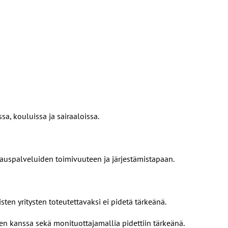
a, kouluissa ja sairaaloissa.
tauspalveluiden toimivuuteen ja järjestämistapaan.
ten yritysten toteutettavaksi ei pidetä tärkeänä.
en kanssa sekä monituottajamallia pidettiin tärkeänä.