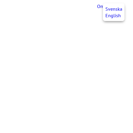
OmaJHL
FI
Svenska
English