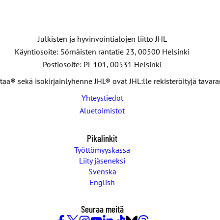
Julkisten ja hyvinvointialojen liitto JHL
Käyntiosoite: Sörnäisten rantatie 23, 00500 Helsinki
Postiosoite: PL 101, 00531 Helsinki
taa® sekä isokirjainlyhenne JHL® ovat JHL:lle rekisteröityjä tavar
Yhteystiedot
Aluetoimistot
Pikalinkit
Työttömyyskassa
Liity jäseneksi
Svenska
English
Seuraa meitä