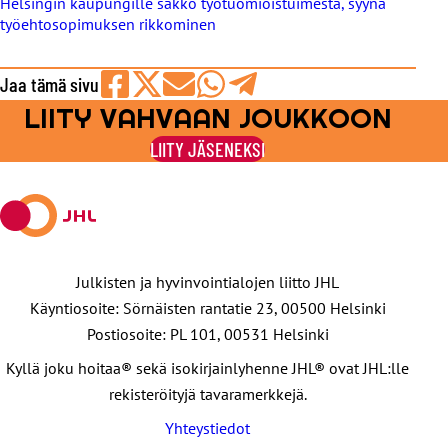
Helsingin kaupungille sakko työtuomioistuimesta, syynä
työehtosopimuksen rikkominen
Jaa tämä sivu
LIITY VAHVAAN JOUKKOON
Jaa
Jaa
Jaa
Jaa
Jaa
Facebookissa
viestipalvelu
sähköpostilla
WhatsAppilla
Telegramilla
LIITY JÄSENEKSI
X:ssä
Julkisten ja hyvinvointialojen liitto JHL
Käyntiosoite: Sörnäisten rantatie 23, 00500 Helsinki
Postiosoite: PL 101, 00531 Helsinki
Kyllä joku hoitaa® sekä isokirjainlyhenne JHL® ovat JHL:lle
rekisteröityjä tavaramerkkejä.
Yhteystiedot