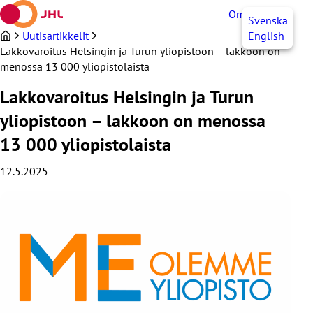
Siirry
OmaJHL
FI
Svenska
sisältöön
Uutisartikkelit
English
Lakkovaroitus Helsingin ja Turun yliopistoon – lakkoon on
menossa 13 000 yliopistolaista
Lakkovaroitus Helsingin ja Turun
yliopistoon – lakkoon on menossa
13 000 yliopistolaista
12.5.2025