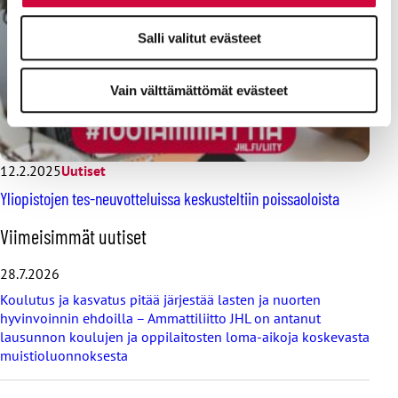
Salli valitut evästeet
Vain välttämättömät evästeet
12.2.2025
Uutiset
Yliopistojen tes-neuvotteluissa keskusteltiin poissaoloista
O
Viimeisimmät uutiset
h
i
28.7.2026
t
Koulutus ja kasvatus pitää järjestää lasten ja nuorten
a
hyvinvoinnin ehdoilla – Ammattiliitto JHL on antanut
v
lausunnon koulujen ja oppilaitosten loma-aikoja koskevasta
i
muistioluonnoksesta
i
m
e