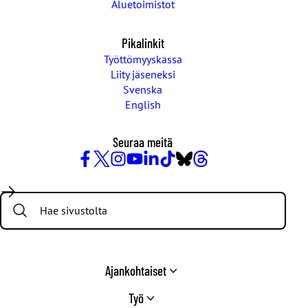
Aluetoimistot
Pikalinkit
Työttömyyskassa
Liity jäseneksi
Svenska
English
Seuraa meitä
Facebook
X
Instagram
YouTube
LinkedIn
TikTok
Bluesky
Threads
/
Search:
Twitter
Ajankohtaiset
Työ