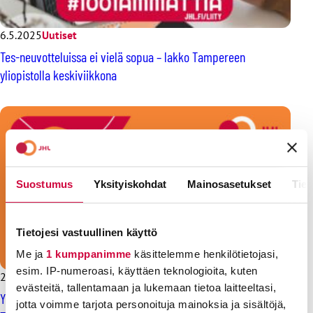
6.5.2025
Uutiset
Tes-neuvotteluissa ei vielä sopua – lakko Tampereen
yliopistolla keskiviikkona
Suostumus
Yksityiskohdat
Mainosasetukset
Tiet
Tietojesi vastuullinen käyttö
Me ja
1 kumppanimme
käsittelemme henkilötietojasi,
esim. IP-numeroasi, käyttäen teknologioita, kuten
22.4.2025
Uutiset
evästeitä, tallentamaan ja lukemaan tietoa laitteeltasi,
Yliopistojen työehtoneuvottelut jumiutuivat – lakkovaroitus
jotta voimme tarjota personoituja mainoksia ja sisältöjä,