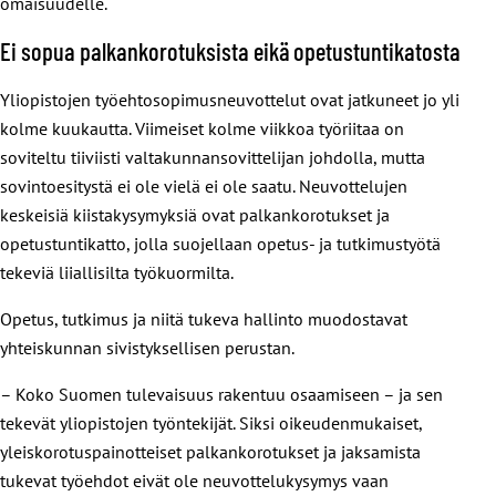
omaisuudelle.
Ei sopua palkankorotuksista eikä opetustuntikatosta
Yliopistojen työehtosopimusneuvottelut ovat jatkuneet jo yli
kolme kuukautta. Viimeiset kolme viikkoa työriitaa on
soviteltu tiiviisti valtakunnansovittelijan johdolla, mutta
sovintoesitystä ei ole vielä ei ole saatu. Neuvottelujen
keskeisiä kiistakysymyksiä ovat palkankorotukset ja
opetustuntikatto, jolla suojellaan opetus-​ ja tutkimustyötä
tekeviä liiallisilta työkuormilta.
Opetus, tutkimus ja niitä tukeva hallinto muodostavat
yhteiskunnan sivistyksellisen perustan.
– Koko Suomen tulevaisuus rakentuu osaamiseen – ja sen
tekevät yliopistojen työntekijät. Siksi oikeudenmukaiset,
yleiskorotuspainotteiset palkankorotukset ja jaksamista
tukevat työehdot eivät ole neuvottelukysymys vaan