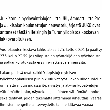
Julkisten ja hyvinvointialojen liitto JHL, Ammattiliitto Pro
ja Julkisalan koulutettujen neuvottelujärjestö JUKO ovat
antaneet tänään Helsingin ja Turun yliopistoa koskevan
lakkovaroituksen.
Vuorokauden kestävä lakko alkaa 27.5. kello 00.01 ja päättyy
27.5. kello 23.59, jos yliopistojen työntekijöiden työehdoista
ja palkankorotuksista ei synny ratkaisua ennen sitä.
Lakon piirissä ovat kaikki Yliopistojen yleisen
työehtosopimuksen piiriin kuuluvat työt. Lakon ulkopuolelle
on rajattu muun muassa it-päivystys ja atk-runkopalvelujen
välttämätön hoito, näytteiden ja eläinten välttämätön hoito
sekä tehtävät, joiden tekemättä jättäminen aiheuttaisi vaaraa
ihmisten hengelle tai terveydelle tai merkittävää vaaraa