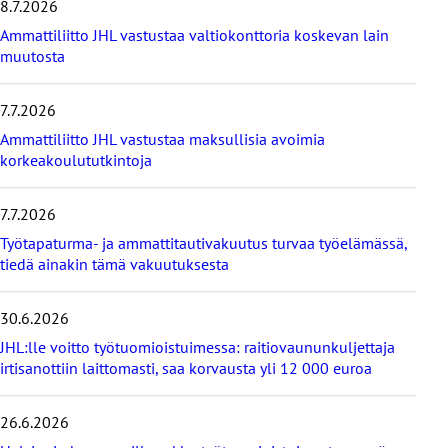
8.7.2026
i
s
Ammattiliitto JHL vastustaa valtiokonttoria koskevan lain
i
muutosta
m
m
7.7.2026
ä
t
Ammattiliitto JHL vastustaa maksullisia avoimia
u
korkeakoulututkintoja
u
t
i
7.7.2026
s
Työtapaturma- ja ammattitautivakuutus turvaa työelämässä,
e
tiedä ainakin tämä vakuutuksesta
t
30.6.2026
JHL:lle voitto työtuomioistuimessa: raitiovaununkuljettaja
irtisanottiin laittomasti, saa korvausta yli 12 000 euroa
26.6.2026