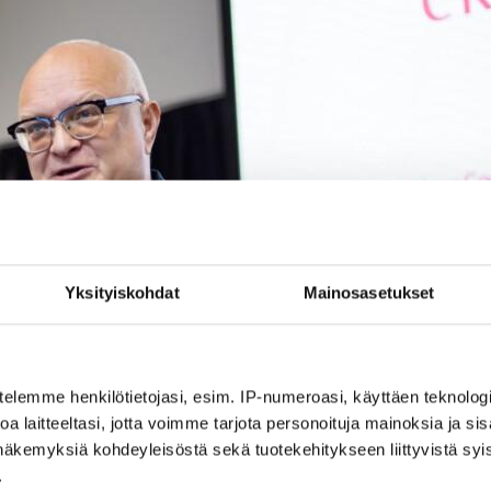
Yksityiskohdat
Mainosasetukset
telemme henkilötietojasi, esim. IP-numeroasi, käyttäen teknologio
a laitteeltasi, jotta voimme tarjota personoituja mainoksia ja sis
näkemyksiä kohdeyleisöstä sekä tuotekehitykseen liittyvistä syist
.