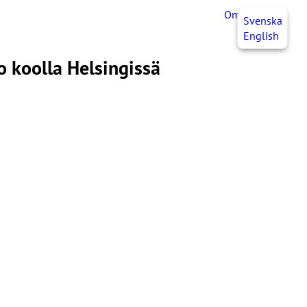
OmaJHL
FI
Svenska
English
o koolla Helsingissä