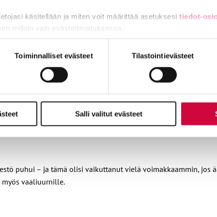
tietojasi käsitellään ja miten voit määrittää asetuksesi
tiedot-osi
sen milloin vain evästeilmoituksessa.
miä, osa sivuston toimintaa parantavia, ja osaa käytetään tilastoi
Toiminnalliset evästeet
Tilastointievästeet
en tahto on pyrkiä löytämään myös seuraavalle neuvottelukierroks
ästeet
Salli valitut evästeet
 pirstaloida neuvottelutoimintaa ja rikkoa sopimusyhteiskuntaa ja lä
estö puhui – ja tämä olisi vaikuttanut vielä voimakkaammin, jos ä
 myös vaaliuurnille.