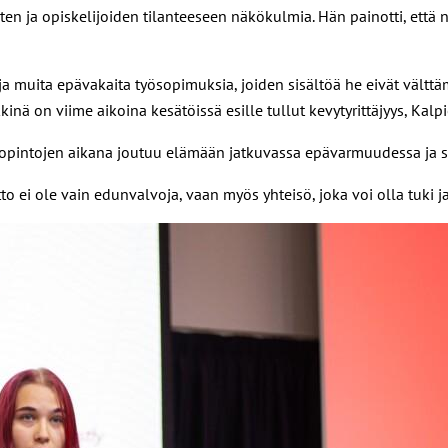
ten ja opiskelijoiden tilanteeseen näkökulmia. Hän painotti, että 
a muita epävakaita työsopimuksia, joiden sisältöä he eivät vältt
kinä on viime aikoina kesätöissä esille tullut kevytyrittäjyys, Kalp
 opintojen aikana joutuu elämään jatkuvassa epävarmuudessa ja st
Liitto ei ole vain edunvalvoja, vaan myös yhteisö, joka voi olla tuki j