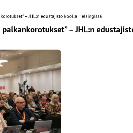
nkorotukset” – JHL:n edustajisto koolla Helsingissä
t palkankorotukset” – JHL:n edustajist