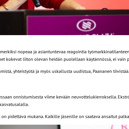
imerkiksi nopeaa ja asiantuntevaa reagointia työmarkkinatilantee
et kokevat liiton olevan heidän puolellaan käytännössä, ei vain p
ämistä, yhteistyötä ja myös uskallusta uudistua, Paananen tiivistää
essaan onnistumisesta viime kevään neuvottelukierroksella. Ekstr
kasvatusalalla.
et on pidettävä mukana. Kaikille jäsenille on saatava ansaitut palk