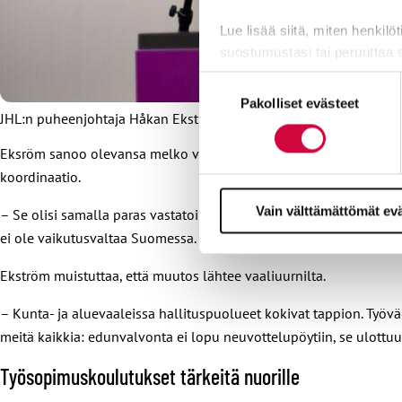
Lue lisää siitä, miten henkilö
suostumustasi tai peruuttaa 
Suostumuksen
Evästeistä osa on välttämättö
Pakolliset evästeet
valinta
markkinointitarkoituksiin.
JHL:n puheenjohtaja Håkan Ekström.
Eksröm sanoo olevansa melko vakuuttunut siitä, että JHL:n jäsent
koordinaatio.
Vain välttämättömät ev
– Se olisi samalla paras vastatoimi niille voimille, jotka haluavat
ei ole vaikutusvaltaa Suomessa.
Ekström muistuttaa, että muutos lähtee vaaliuurnilta.
– Kunta- ja aluevaaleissa hallituspuolueet kokivat tappion. Työvä
meitä kaikkia: edunvalvonta ei lopu neuvottelupöytiin, se ulottuu
Työsopimuskoulutukset tärkeitä nuorille