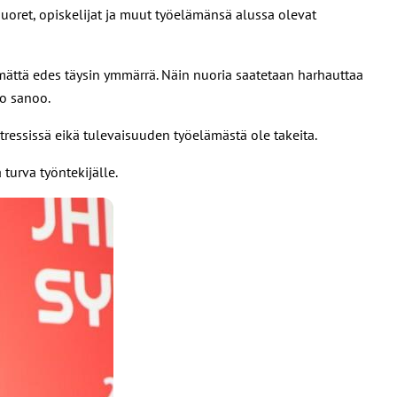
nuoret, opiskelijat ja muut työelämänsä alussa olevat
ämättä edes täysin ymmärrä. Näin nuoria saatetaan harhauttaa
io sanoo.
ressissä eikä tulevaisuuden työelämästä ole takeita.
a turva työntekijälle.