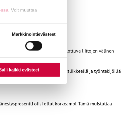
ossa
. Voit muuttaa
nti- tai
Markkinointievästeet
elle mahdollisimman laajalle ulottuva liittojen välinen
Salli kaikki evästeet
htevät siitä, että ammattiyhdistysliikkeellä ja työntekijöillä
änestysprosentti olisi ollut korkeampi. Tämä muistuttaa