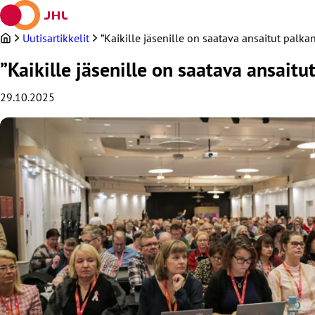
Siirry
sisältöön
Uutisartikkelit
”Kaikille jäsenille on saatava ansaitut palka
”Kaikille jäsenille on saatava ansaitu
29.10.2025