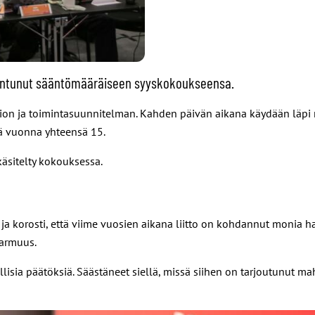
okoontunut sääntömääräiseen syyskokoukseensa.
ion ja toimintasuunnitelman. Kahden päivän aikana käydään läpi 
änä vuonna yhteensä 15.
käsitelty kokouksessa.
a korosti, että viime vuosien aikana liitto on kohdannut monia ha
varmuus.
llisia päätöksiä. Säästäneet siellä, missä siihen on tarjoutunut m