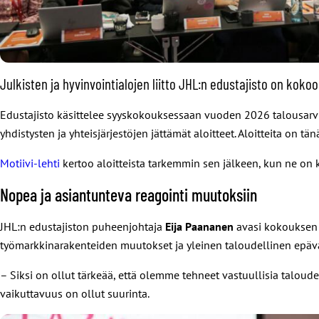
Julkisten ja hyvinvointialojen liitto JHL:n edustajisto on k
Edustajisto käsittelee syyskokouksessaan vuoden 2026 talousarv
yhdistysten ja yhteisjärjestöjen jättämät aloitteet. Aloitteita on t
Motiivi-lehti
kertoo aloitteista tarkemmin sen jälkeen, kun ne on 
Nopea ja asiantunteva reagointi muutoksiin
JHL:n edustajiston puheenjohtaja
Eija Paananen
avasi kokouksen j
työmarkkinarakenteiden muutokset ja yleinen taloudellinen epä
– Siksi on ollut tärkeää, että olemme tehneet vastuullisia taloude
vaikuttavuus on ollut suurinta.