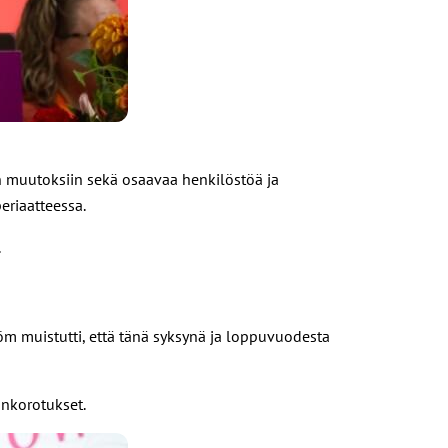
n muutoksiin sekä osaavaa henkilöstöä ja
eriaatteessa.
.
öm muistutti, että tänä syksynä ja loppuvuodesta
ankorotukset.