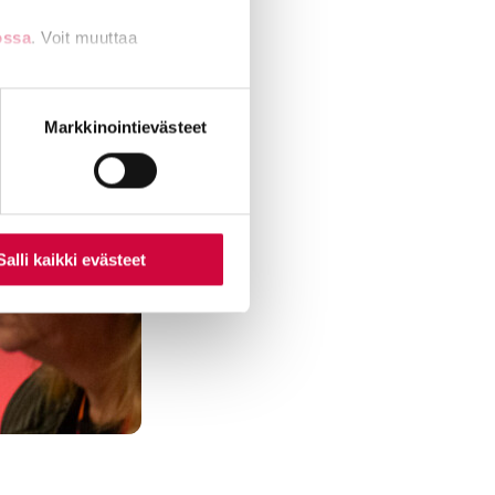
ossa
. Voit muuttaa
nti- tai
Markkinointievästeet
Salli kaikki evästeet