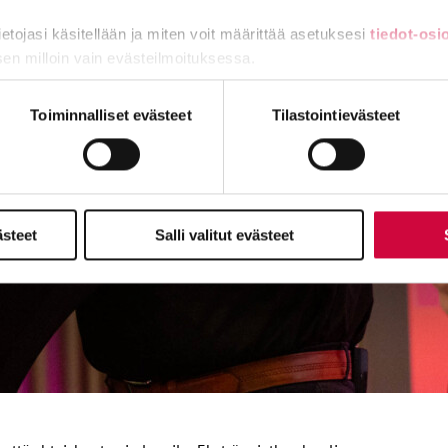
tietojasi käsitellään ja miten voit määrittää asetuksesi
tiedot-osi
sen milloin vain evästeilmoituksessa.
miä, osa sivuston toimintaa parantavia, ja osaa käytetään tilastoi
Toiminnalliset evästeet
Tilastointievästeet
ästeet
Salli valitut evästeet