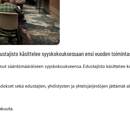
Edustajisto käsittelee syyskokouksessaan ensi vuoden toiminta
ontunut sääntömääräiseen syyskokoukseensa. Edustajisto käsittele
set sekä edustajien, yhdistysten ja yhteisjärjestöjen jättämät al
akuuta.