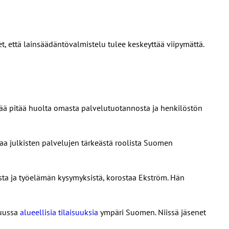
t, että lainsäädäntövalmistelu tulee keskeyttää viipymättä.
keää pitää huolta omasta palvelutuotannosta ja henkilöstön
aa julkisten palvelujen tärkeästä roolista Suomen
jesta ja työelämän kysymyksistä, korostaa Ekström. Hän
kuussa
alueellisia tilaisuuksia
ympäri Suomen. Niissä jäsenet