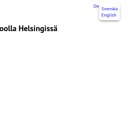
OmaJHL
FI
Svenska
English
oolla Helsingissä