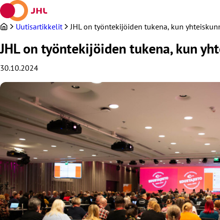
Siirry
sisältöön
Uutisartikkelit
JHL on työntekijöiden tukena, kun yhteiskun
JHL on työntekijöiden tukena, kun yh
30.10.2024