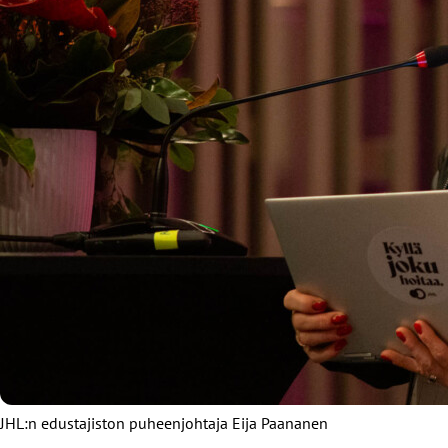
JHL:n edustajiston puheenjohtaja Eija Paananen