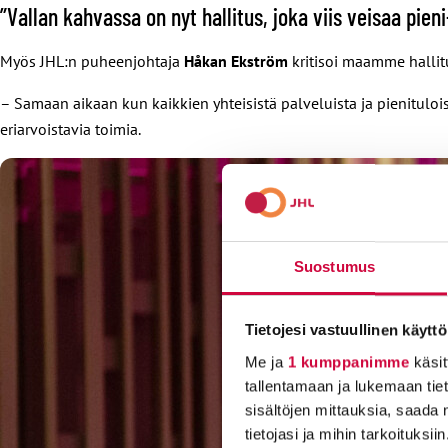
”Vallan kahvassa on nyt hallitus, joka viis veisaa pieni
Myös JHL:n puheenjohtaja
Håkan Ekström
kritisoi maamme hallit
– Samaan aikaan kun kaikkien yhteisistä palveluista ja pienitulois
eriarvoistavia toimia.
Suostumus
Tietojesi vastuullinen käyttö
Me ja
1 kumppanimme
käsit
tallentamaan ja lukemaan tieto
sisältöjen mittauksia, saada 
tietojasi ja mihin tarkoituksiin