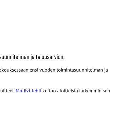
suunnitelman ja talousarvion.
e kokouksessaan ensi vuoden toimintasuunnitelman ja
oitteet.
Motiivi-lehti
kertoo aloitteista tarkemmin sen