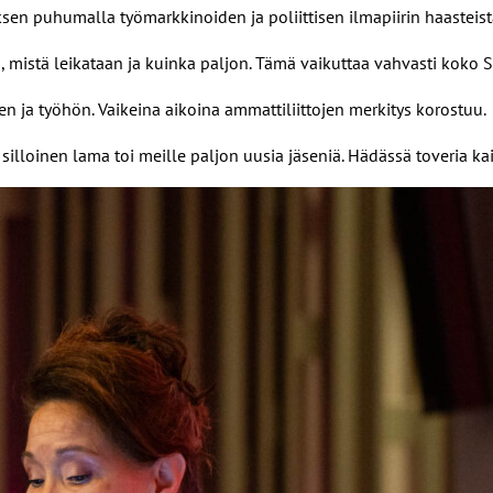
en puhumalla työmarkkinoiden ja poliittisen ilmapiirin haasteist
, mistä leikataan ja kuinka paljon. Tämä vaikuttaa vahvasti koko 
 ja työhön. Vaikeina aikoina ammattiliittojen merkitys korostuu.
loinen lama toi meille paljon uusia jäseniä. Hädässä toveria kaiv