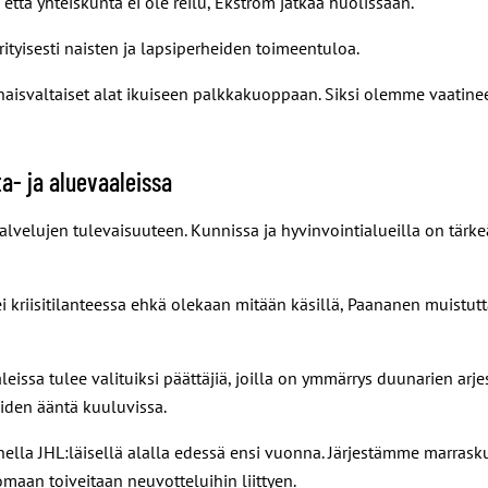
että yhteiskunta ei ole reilu, Ekström jatkaa huolissaan.
ityisesti naisten ja lapsiperheiden toimeentuloa.
naisvaltaiset alat ikuiseen palkkakuoppaan. Siksi olemme vaatinee
a- ja aluevaaleissa
alvelujen tulevaisuuteen. Kunnissa ja hyvinvointialueilla on tär
kriisitilanteessa ehkä olekaan mitään käsillä, Paananen muistutt
aleissa tulee valituiksi päättäjiä, joilla on ymmärrys duunarien ar
iden ääntä kuuluvissa.
nella JHL:läisellä alalla edessä ensi vuonna. Järjestämme marras
omaan toiveitaan neuvotteluihin liittyen.