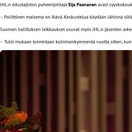
JHL:n edustajiston puheenjohtaja
Eija Paananen
avasi syyskokouks
– Poliittinen maisema on ikävä. Keskustelua käydään lähinnä siitä
Suomen hallituksen leikkaukset osuvat myös JHL:n jäsenten arkeen
– Tulin mukaan toimintaan kolmisenkymmentä vuotta sitten, kun sil