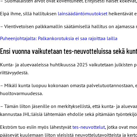
– Suomalaisten arvot ovat koventuneet. Erityisesti naiset kokevat, 
Eipä ihme, sillä hallituksen
lainsäädäntömuutokset
heikentävät er
– Vientivetoisen palkkamallin säätämisellä hallitus on ajamassa 
Puheenjohtajalta: Palkankorotuksia ei saa rajoittaa lailla
Ensi vuonna vaikutetaan tes-neuvotteluissa sekä kunt
Kunta- ja aluevaaleissa huhtikuussa 2025 vaikutetaan julkisten p
riittävyydestä.
– Mikäli kunta luopuu kokonaan omasta palvelutuotannostaan, ei 
huoltovarmuudessa.
– Tämän liiton jäsenille on merkityksellistä, että kunta- ja alueva
kannustaa JHL:läisiä lähtemään ehdolle sekä pitämään työntekijö
Ekström tuo esiin myös lähestyvät
tes-neuvottelut
, jotka ovat mo
pääsevät kuulemaan liiton yleisistä neuvottelutavoitteista ja kert