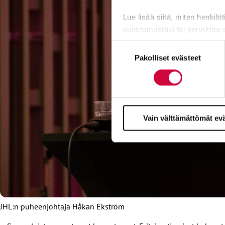
Lue lisää siitä, miten henkilö
suostumustasi tai peruuttaa 
Suostumuksen
Evästeistä osa on välttämättö
Pakolliset evästeet
valinta
markkinointitarkoituksiin.
Vain välttämättömät ev
JHL:n puheenjohtaja Håkan Ekström