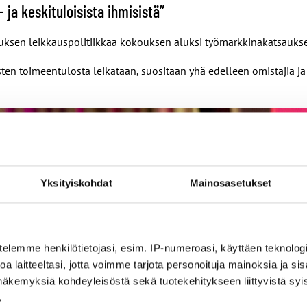
- ja keskituloisista ihmisistä”
uksen leikkauspolitiikkaa kokouksen aluksi työmarkkinakatsauks
ten toimeentulosta leikataan, suositaan yhä edelleen omistajia ja 
Yksityiskohdat
Mainosasetukset
telemme henkilötietojasi, esim. IP-numeroasi, käyttäen teknologio
a laitteeltasi, jotta voimme tarjota personoituja mainoksia ja sis
näkemyksiä kohdeyleisöstä sekä tuotekehitykseen liittyvistä syist
.