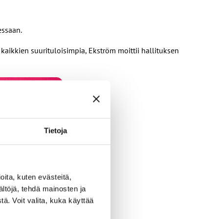
essaan.
kaikkien suurituloisimpia, Ekström moittii hallituksen
Tietoja
ita, kuten evästeitä,
ältöjä, tehdä mainosten ja
ä. Voit valita, kuka käyttää