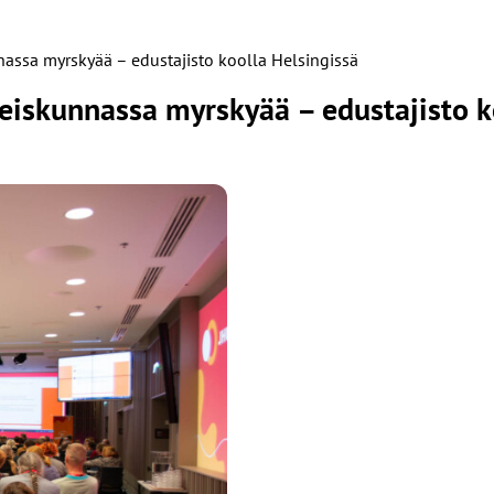
nassa myrskyää – edustajisto koolla Helsingissä
teiskunnassa myrskyää – edustajisto k