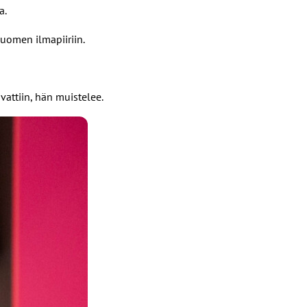
a.
Suomen ilmapiiriin.
attiin, hän muistelee.