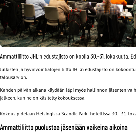
Ammattiliitto JHL:n edustajisto on koolla 30.–31. lokakuuta. 
Julkisten ja hyvinvointialojen liitto JHL:n edustajisto on koko
talousarvion.
Kahden päivän aikana käydään läpi myös hallinnon jäsenten vaihdok
jälkeen, kun ne on käsitelty kokouksessa.
Kokous pidetään Helsingissä Scandic Park -hotellissa 30.–31. lok
Ammattiliitto puolustaa jäseniään vaikeina aikoina