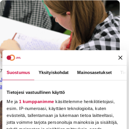
7.7.2025
Uutiset
Suostumus
Yksityiskohdat
Mainosasetukset
Tiet
JHL:n jäsenenä nautit ilmaisesta koulutuksesta,
ilmoittautuminen syksyn kursseille on käynnissä nyt!
Tietojesi vastuullinen käyttö
Me ja
1 kumppanimme
käsittelemme henkilötietojasi,
esim. IP-numeroasi, käyttäen teknologioita, kuten
evästeitä, tallentamaan ja lukemaan tietoa laitteeltasi,
jotta voimme tarjota personoituja mainoksia ja sisältöjä,