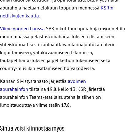
apurahoja haetaan elokuun loppuun mennessä
KSR:n
nettisivujen kautta
.
Viime vuoden haussa
SAK:n kulttuuriapurahoja myönnettiin
muun muassa pelastuskoiraharrastuksen edistämiseen,
yhteiskunnallisesti kantaaottavan tarinajoulukalenterin
kirjoittamiseen, valokuvaamiseen Islannissa,
lautapeliharrastuksen ja pelikerhon tukemiseen sekä
country-musiikin esittämiseen hoivakodeissa.
Kansan Sivistysrahasto järjestää
avoimen
apurahainfon
tiistaina 19.8. kello 13. KSR järjestää
apurahainfon Teams-etätilaisuutena ja siihen on
ilmoittauduttava viimeistään 17.8.
Sinua voisi kiinnostaa myös