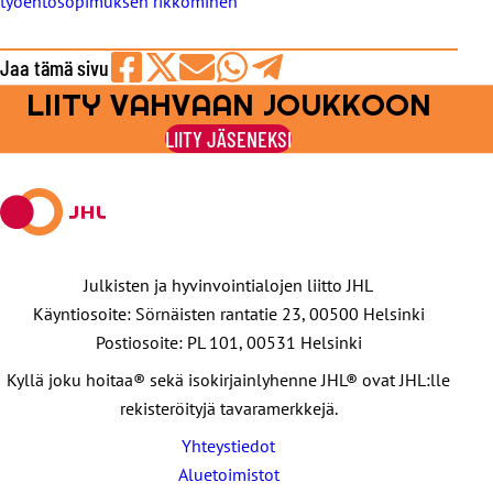
työehtosopimuksen rikkominen
Jaa tämä sivu
LIITY VAHVAAN JOUKKOON
Jaa
Jaa
Jaa
Jaa
Jaa
Facebookissa
viestipalvelu
sähköpostilla
WhatsAppilla
Telegramilla
LIITY JÄSENEKSI
X:ssä
Julkisten ja hyvinvointialojen liitto JHL
Käyntiosoite: Sörnäisten rantatie 23, 00500 Helsinki
Postiosoite: PL 101, 00531 Helsinki
Kyllä joku hoitaa® sekä isokirjainlyhenne JHL® ovat JHL:lle
rekisteröityjä tavaramerkkejä.
Yhteystiedot
Aluetoimistot