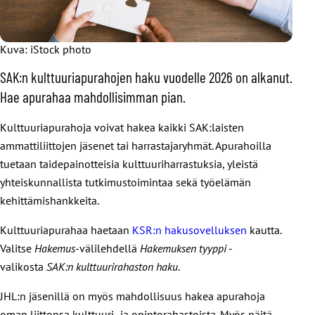
Kuva: iStock photo
SAK:n kulttuuriapurahojen haku vuodelle 2026 on alkanut.
Hae apurahaa mahdollisimman pian.
Kulttuuriapurahoja voivat hakea kaikki SAK:laisten
ammattiliittojen jäsenet tai harrastajaryhmät. Apurahoilla
tuetaan taidepainotteisia kulttuuriharrastuksia, yleistä
yhteiskunnallista tutkimustoimintaa sekä työelämän
kehittämishankkeita.
Kulttuuriapurahaa haetaan
KSR:n hakusovelluksen
kautta.
Valitse
Hakemus
-välilehdellä
Hakemuksen tyyppi
-
valikosta
SAK:n kulttuurirahaston haku
.
JHL:n jäsenillä on myös mahdollisuus hakea apurahoja
oman liittonsa kulttuuri- ja opintorahastoista. Myös näitä