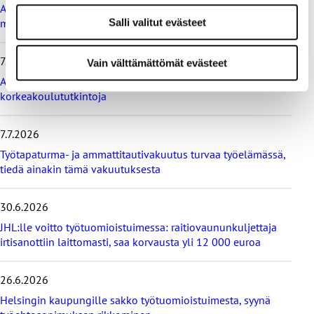
s
Ammattiliitto JHL vastustaa valtiokonttoria koskevan lain
i
Salli valitut evästeet
muutosta
m
m
7.7.2026
ä
Vain välttämättömät evästeet
t
Ammattiliitto JHL vastustaa maksullisia avoimia
u
korkeakoulututkintoja
u
t
i
7.7.2026
s
Työtapaturma- ja ammattitautivakuutus turvaa työelämässä,
e
tiedä ainakin tämä vakuutuksesta
t
30.6.2026
JHL:lle voitto työtuomioistuimessa: raitiovaununkuljettaja
irtisanottiin laittomasti, saa korvausta yli 12 000 euroa
26.6.2026
Helsingin kaupungille sakko työtuomioistuimesta, syynä