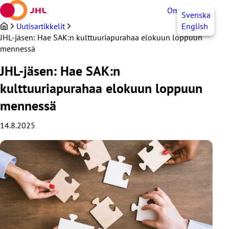
Siirry
OmaJHL
FI
Svenska
sisältöön
Uutisartikkelit
English
JHL-jäsen: Hae SAK:n kulttuuriapurahaa elokuun loppuun
mennessä
JHL-jäsen: Hae SAK:n
kulttuuriapurahaa elokuun loppuun
mennessä
14.8.2025