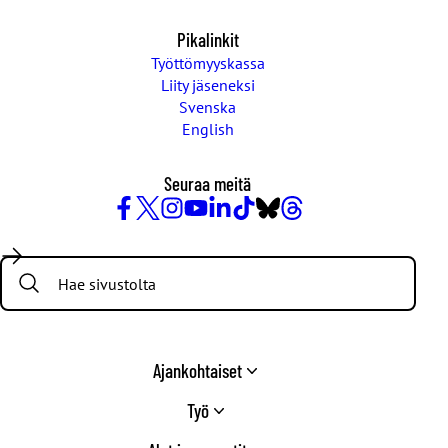
Pikalinkit
Työttömyyskassa
Liity jäseneksi
Svenska
English
Seuraa meitä
Facebook
X
Instagram
YouTube
LinkedIn
TikTok
Bluesky
Threads
/
Search:
Twitter
Ajankohtaiset
Työ