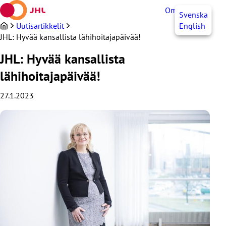
Siirry
OmaJHL
FI
Svenska
sisältöön
Uutisartikkelit
English
JHL: Hyvää kansallista lähihoitajapäivää!
JHL: Hyvää kansallista
lähihoitajapäivää!
27.1.2023