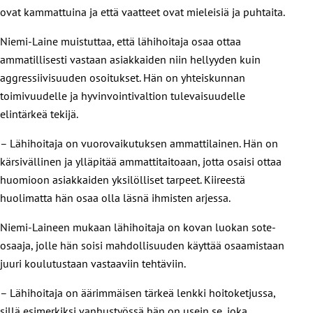
ovat kammattuina ja että vaatteet ovat mieleisiä ja puhtaita.
Niemi-Laine muistuttaa, että lähihoitaja osaa ottaa
ammatillisesti vastaan asiakkaiden niin hellyyden kuin
aggressiivisuuden osoitukset. Hän on yhteiskunnan
toimivuudelle ja hyvinvointivaltion tulevaisuudelle
elintärkeä tekijä.
– Lähihoitaja on vuorovaikutuksen ammattilainen. Hän on
kärsivällinen ja ylläpitää ammattitaitoaan, jotta osaisi ottaa
huomioon asiakkaiden yksilölliset tarpeet. Kiireestä
huolimatta hän osaa olla läsnä ihmisten arjessa.
Niemi-Laineen mukaan lähihoitaja on kovan luokan sote-
osaaja, jolle hän soisi mahdollisuuden käyttää osaamistaan
juuri koulutustaan vastaaviin tehtäviin.
– Lähihoitaja on äärimmäisen tärkeä lenkki hoitoketjussa,
sillä esimerkiksi vanhustyössä hän on usein se, joka