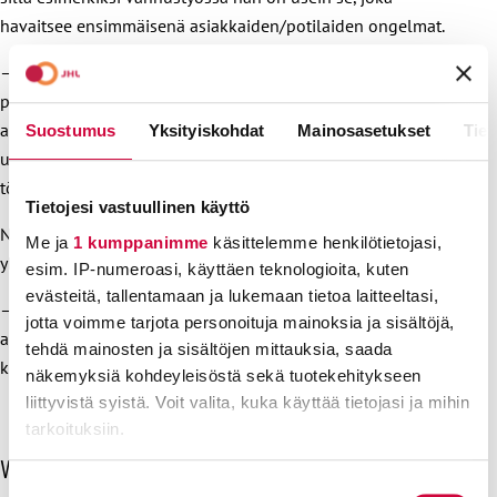
havaitsee ensimmäisenä asiakkaiden/potilaiden ongelmat.
– Yhteiskunnassa paljon käytetty mantra ”ahkeruudesta pitää
palkita” sopisi ennen kaikkea lähihoitajille, jotka ovat kiinni
asiakkaissa ja potilaissa ja joiden työpäivät koostuvat yhä
Suostumus
Yksityiskohdat
Mainosasetukset
Tiet
useammin liian kiireisistä askeleista ja huomiota vaativien
töiden rajusta priorisoinnista.
Tietojesi vastuullinen käyttö
Niemi-Laineen mielestä voi aivan aiheesta kysyä, millainen
Me ja
1 kumppanimme
käsittelemme henkilötietojasi,
yhteiskunta Suomi olisi ilman lähihoitajia.
esim. IP-numeroasi, käyttäen teknologioita, kuten
evästeitä, tallentamaan ja lukemaan tietoa laitteeltasi,
– Kenelläkään tässä yhteiskunnassa ei taida olla niin laaja-
jotta voimme tarjota personoituja mainoksia ja sisältöjä,
alaisesti sote- ja varhaiskasvatussektoria halkova koulutus
tehdä mainosten ja sisältöjen mittauksia, saada
kuin lähihoitajalla.
näkemyksiä kohdeyleisöstä sekä tuotekehitykseen
liittyvistä syistä. Voit valita, kuka käyttää tietojasi ja mihin
tarkoituksiin.
O
Viimeisimmät uutiset
Lue lisää siitä, miten henkilötietojasi käsitellään ja miten
h
Suostumuksen