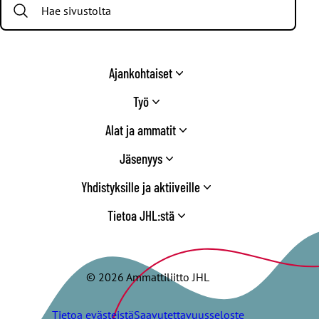
Twitter
Ajankohtaiset
Työ
Alat ja ammatit
Jäsenyys
Yhdistyksille ja aktiiveille
Tietoa JHL:stä
© 2026 Ammattiliitto JHL
Tietoa evästeistä
Saavutettavuusseloste