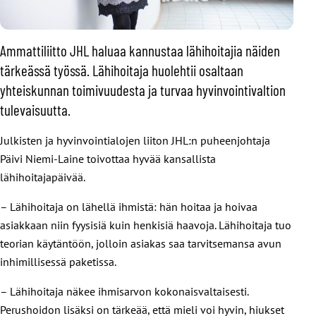
Ammattiliitto JHL haluaa kannustaa lähihoitajia näiden
tärkeässä työssä. Lähihoitaja huolehtii osaltaan
yhteiskunnan toimivuudesta ja turvaa hyvinvointivaltion
tulevaisuutta.
Julkisten ja hyvinvointialojen liiton JHL:n puheenjohtaja
Päivi Niemi-Laine toivottaa hyvää kansallista
lähihoitajapäivää.
– Lähihoitaja on lähellä ihmistä: hän hoitaa ja hoivaa
asiakkaan niin fyysisiä kuin henkisiä haavoja. Lähihoitaja tuo
teorian käytäntöön, jolloin asiakas saa tarvitsemansa avun
inhimillisessä paketissa.
– Lähihoitaja näkee ihmisarvon kokonaisvaltaisesti.
Perushoidon lisäksi on tärkeää, että mieli voi hyvin, hiukset