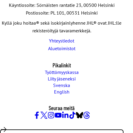
Käyntiosoite: Sörnäisten rantatie 23, 00500 Helsinki
Postiosoite: PL 101, 00531 Helsinki
Kyllä joku hoitaa® sekä isokirjainlyhenne JHL® ovat JHL:lle
rekisteröityjä tavaramerkkejä.
Yhteystiedot
Aluetoimistot
Pikalinkit
Työttömyyskassa
Liity jäseneksi
Svenska
English
Seuraa meitä
Facebook
X
Instagram
YouTube
LinkedIn
TikTok
Bluesky
Threads
/
Search: