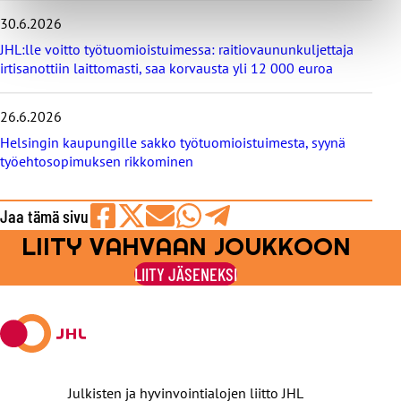
30.6.2026
JHL:lle voitto työtuomioistuimessa: raitiovaununkuljettaja
irtisanottiin laittomasti, saa korvausta yli 12 000 euroa
26.6.2026
Helsingin kaupungille sakko työtuomioistuimesta, syynä
työehtosopimuksen rikkominen
Jaa tämä sivu
LIITY VAHVAAN JOUKKOON
Jaa
Jaa
Jaa
Jaa
Jaa
Facebookissa
viestipalvelu
sähköpostilla
WhatsAppilla
Telegramilla
LIITY JÄSENEKSI
X:ssä
Julkisten ja hyvinvointialojen liitto JHL