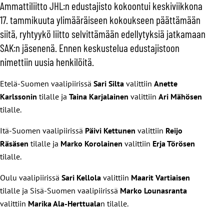
Ammattiliitto JHL:n edustajisto kokoontui keskiviikkona
17. tammikuuta ylimääräiseen kokoukseen päättämään
siitä, ryhtyykö liitto selvittämään edellytyksiä jatkamaan
SAK:n jäsenenä. Ennen keskustelua edustajistoon
nimettiin uusia henkilöitä.
Etelä-Suomen vaalipiirissä
Sari Silta
valittiin
Anette
Karlssonin
tilalle ja
Taina Karjalainen
valittiin
Ari Mähösen
tilalle.
Itä-Suomen vaalipiirissä
Päivi Kettunen
valittiin
Reijo
Räsäsen
tilalle ja
Marko Korolainen
valittiin
Erja Törösen
tilalle.
Oulu vaalipiirissä
Sari Kellola
valittiin
Maarit Vartiaisen
tilalle ja Sisä-Suomen vaalipiirissä
Marko Lounasranta
valittiin
Marika Ala-Herttuala
n tilalle.