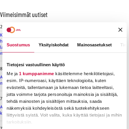
O
Viimeisimmät uutiset
h
i
28.7.2026
t
Koulutus ja kasvatus pitää järjestää lasten ja nuorten
a
hyvinvoinnin ehdoilla – Ammattiliitto JHL on antanut
v
Suostumus
Yksityiskohdat
Mainosasetukset
Tiet
lausunnon koulujen ja oppilaitosten loma-aikoja koskevasta
i
muistioluonnoksesta
i
m
e
Tietojesi vastuullinen käyttö
8.7.2026
i
Me ja
1 kumppanimme
käsittelemme henkilötietojasi,
s
Ammattiliitto JHL vastustaa valtiokonttoria koskevan lain
esim. IP-numeroasi, käyttäen teknologioita, kuten
i
muutosta
m
evästeitä, tallentamaan ja lukemaan tietoa laitteeltasi,
m
jotta voimme tarjota personoituja mainoksia ja sisältöjä,
7.7.2026
ä
tehdä mainosten ja sisältöjen mittauksia, saada
t
Ammattiliitto JHL vastustaa maksullisia avoimia
näkemyksiä kohdeyleisöstä sekä tuotekehitykseen
u
korkeakoulututkintoja
liittyvistä syistä. Voit valita, kuka käyttää tietojasi ja mihin
u
t
tarkoituksiin.
i
7.7.2026