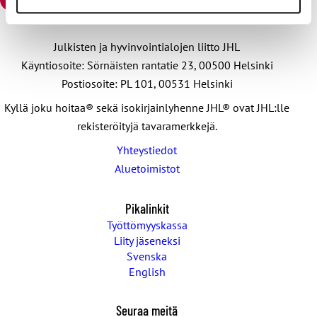
Julkisten ja hyvinvointialojen liitto JHL
Käyntiosoite: Sörnäisten rantatie 23, 00500 Helsinki
Postiosoite: PL 101, 00531 Helsinki
Kyllä joku hoitaa® sekä isokirjainlyhenne JHL® ovat JHL:lle
rekisteröityjä tavaramerkkejä.
Yhteystiedot
Aluetoimistot
Pikalinkit
Työttömyyskassa
Liity jäseneksi
Svenska
English
Seuraa meitä