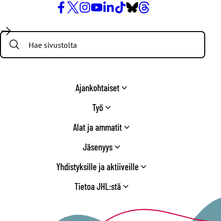
Facebook
X
Instagram
YouTube
LinkedIn
TikTok
Bluesky
Threads
/
Search:
Twitter
Ajankohtaiset
Työ
Alat ja ammatit
Jäsenyys
Yhdistyksille ja aktiiveille
Tietoa JHL:stä