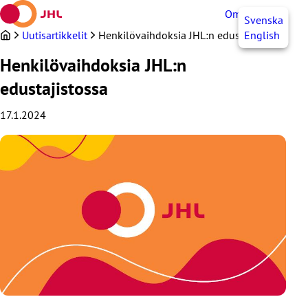
Siirry
OmaJHL
FI
Svenska
sisältöön
Uutisartikkelit
Henkilövaihdoksia JHL:n edustajistossa
English
Henkilövaihdoksia JHL:n
edustajistossa
17.1.2024