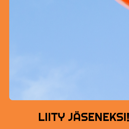
LIITY JÄSENEKSI