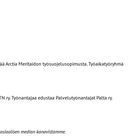
ää Arctia Meritaidon työsuojelusopimusta. Työaikatyöryhmä
N ry. Työnantajaa edustaa Palvelutyönantajat Palta ry.
 sosiaalisen median kanavistamme.