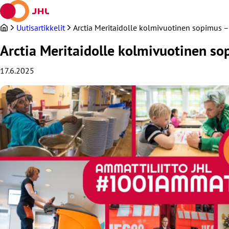
Siirry
sisältöön
Uutisartikkelit
Arctia Meritaidolle kolmivuotinen sopimus –
Arctia Meritaidolle kolmivuotinen so
17.6.2025