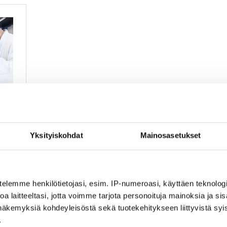
Yksityiskohdat
Mainosasetukset
telemme henkilötietojasi, esim. IP-numeroasi, käyttäen teknologio
a laitteeltasi, jotta voimme tarjota personoituja mainoksia ja sis
näkemyksiä kohdeyleisöstä sekä tuotekehitykseen liittyvistä syist
.