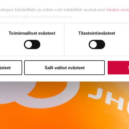
tietojasi käsitellään ja miten voit määrittää asetuksesi
tiedot-osi
sen milloin vain evästeilmoituksessa.
miä, osa sivuston toimintaa parantavia, ja osaa käytetään tilastoi
Toiminnalliset evästeet
Tilastointievästeet
ästeet
Salli valitut evästeet