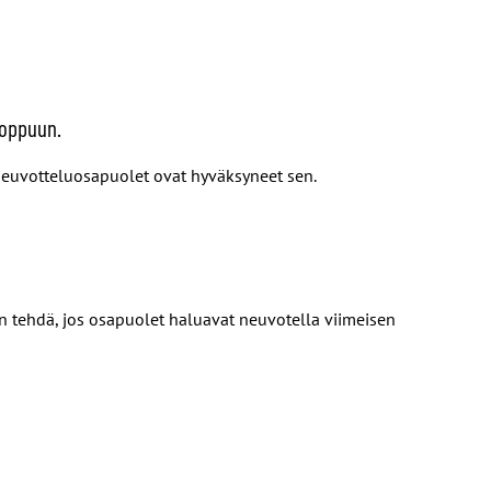
loppuun.
neuvotteluosapuolet ovat hyväksyneet sen.
 tehdä, jos osapuolet haluavat neuvotella viimeisen