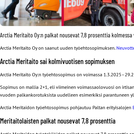
Arctia Meritaito Oy:n palkat nousevat 7,8 prosenttia kolmes
Arctia Meritaito Oy on saanut uuden työehtosopimuksen.
Neuvott
Arctia Meritaito sai kolmivuotisen sopimuksen
Arctia Meritaito Oy:n työehtosopimus on voimassa 1.3.2025–29.2
Sopimus on mallia 2+1, eli viimeinen voimassaolovuosi on irtis
vuoden palkankorotuksista uudelleen esimerkiksi parantuneen yle
Arctia Meritaidon työehtosopimus pohjautuu Paltan erityisalojen
Meritaitolaisten palkat nousevat 7,8 prosenttia
Arctia Meritaidon työntekijöiden palkat nousevat 7,8 prosenttia 