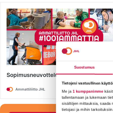
Suostumus
Tietojesi vastuullinen käyttö
Me ja
1 kumppanimme
käsit
tallentamaan ja lukemaan tieto
sisältöjen mittauksia, saada 
tietojasi ja mihin tarkoituksiin