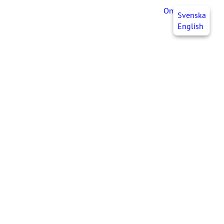
OmaJHL
FI
Svenska
English