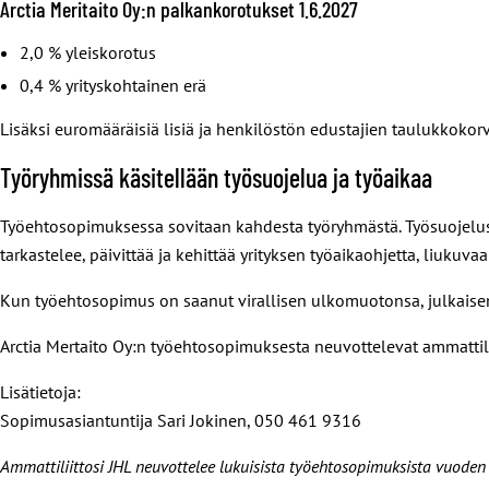
Arctia Meritaito Oy:n palkankorotukset 1.6.2027
2,0 % yleiskorotus
0,4 % yrityskohtainen erä
Lisäksi euromääräisiä lisiä ja henkilöstön edustajien taulukkokor
Työryhmissä käsitellään työsuojelua ja työaikaa
Työehtosopimuksessa sovitaan kahdesta työryhmästä. Työsuojeluso
tarkastelee, päivittää ja kehittää yrityksen työaikaohjetta, liuku
Kun työehtosopimus on saanut virallisen ulkomuotonsa, julkaise
Arctia Mertaito Oy:n työehtosopimuksesta neuvottelevat ammattilii
Lisätietoja:
Sopimusasiantuntija Sari Jokinen, 050 461 9316
Ammattiliittosi JHL neuvottelee lukuisista työehtosopimuksista vuode