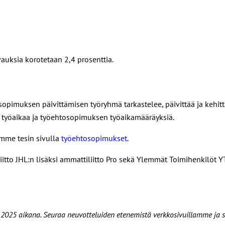
vauksia korotetaan 2,4 prosenttia.
pimuksen päivittämisen työryhmä tarkastelee, päivittää ja kehitt
vaa työaikaa ja työehtosopimuksen työaikamääräyksiä.
mme tesin sivulla
työehtosopimukset
.
tto JHL:n lisäksi ammattiliitto Pro sekä Ylemmät Toimihenkilöt YT
n 2025 aikana. Seuraa neuvotteluiden etenemistä verkkosivuillamme ja