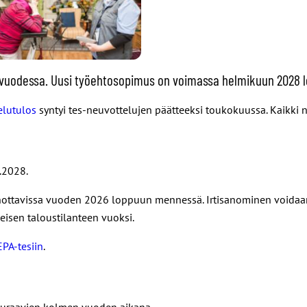
sa vuodessa. Uusi työehtosopimus on voimassa helmikuun 2028 
elutulos
syntyi tes-neuvottelujen päätteeksi toukokuussa. Kaikki 
.2028.
anottavissa vuoden 2026 loppuun mennessä. Irtisanominen voidaan
isen taloustilanteen vuoksi.
EPA-tesiin
.
seuraavien kolmen vuoden aikana.