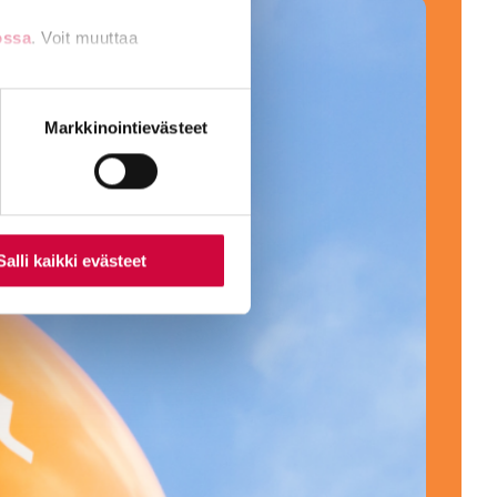
ossa
. Voit muuttaa
nti- tai
Markkinointievästeet
Salli kaikki evästeet