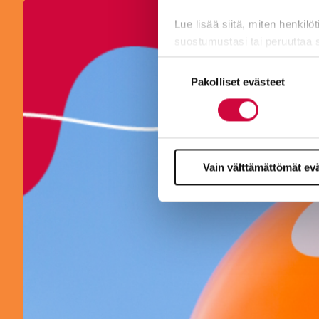
Lue lisää siitä, miten henkilö
suostumustasi tai peruuttaa 
Suostumuksen
Evästeistä osa on välttämättö
Pakolliset evästeet
valinta
markkinointitarkoituksiin.
Vain välttämättömät ev