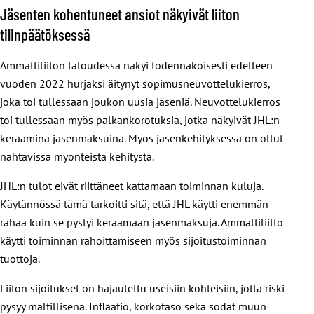
Jäsenten kohentuneet ansiot näkyivät liiton
tilinpäätöksessä
Ammattiliiton taloudessa näkyi todennäköisesti edelleen
vuoden 2022 hurjaksi äitynyt sopimusneuvottelukierros,
joka toi tullessaan joukon uusia jäseniä. Neuvottelukierros
toi tullessaan myös palkankorotuksia, jotka näkyivät JHL:n
kerääminä jäsenmaksuina. Myös jäsenkehityksessä on ollut
nähtävissä myönteistä kehitystä.
JHL:n tulot eivät riittäneet kattamaan toiminnan kuluja.
Käytännössä tämä tarkoitti sitä, että JHL käytti enemmän
rahaa kuin se pystyi keräämään jäsenmaksuja. Ammattiliitto
käytti toiminnan rahoittamiseen myös sijoitustoiminnan
tuottoja.
Liiton sijoitukset on hajautettu useisiin kohteisiin, jotta riski
pysyy maltillisena. Inflaatio, korkotaso sekä sodat muun