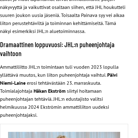
näkyvyyttä ja vaikuttivat osaltaan siihen, että JHL houkutteli
suuren joukon uusia jäseniä. Toisaalta Painava syy vei aikaa
liiton perustehtäviltä ja toiminnan kehittämiseltä. Tämä
näkyi esimerkiksi JHL:n aluetoiminnassa.
Dramaattinen loppuvuosi: JHL:n puheenjohtaja
vaihtoon
Ammattiliitto JHL:n toimintaan tuli vuoden 2023 lopulla
yllättävä muutos, kun liiton puheenjohtaja vaihtui.
Päivi
Niemi-Laine
erosi tehtävästään 23. marraskuuta.
Toimialajohtaja
Håkan Ekström
siirtyi hoitamaan
puheenjohtajan tehtäviä. JHL:n edustajisto valitsi
helmikuussa 2024 Ekströmin ammattiliiton uudeksi
puheenjohtajaksi.