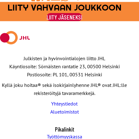
LIITY VAHVAAN JOUKKOON
Jaa
Jaa
Jaa
Jaa
Jaa
Facebookissa
viestipalvelu
sähköpostilla
WhatsAppilla
Telegramilla
LIITY JÄSENEKSI
X:ssä
Julkisten ja hyvinvointialojen liitto JHL
Käyntiosoite: Sörnäisten rantatie 23, 00500 Helsinki
Postiosoite: PL 101, 00531 Helsinki
Kyllä joku hoitaa® sekä isokirjainlyhenne JHL® ovat JHL:lle
rekisteröityjä tavaramerkkejä.
Yhteystiedot
Aluetoimistot
Pikalinkit
Työttömyyskassa