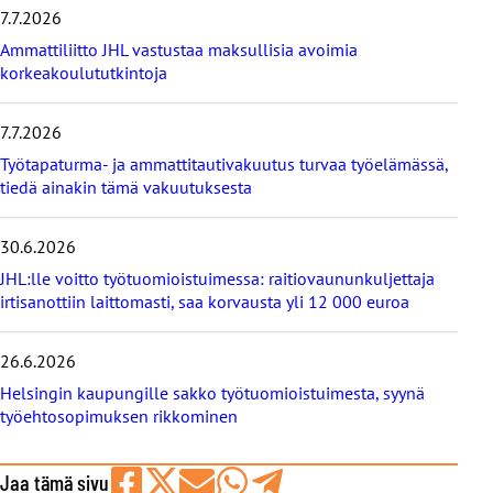
7.7.2026
ä
t
Ammattiliitto JHL vastustaa maksullisia avoimia
u
korkeakoulututkintoja
u
t
i
7.7.2026
s
Työtapaturma- ja ammattitautivakuutus turvaa työelämässä,
e
tiedä ainakin tämä vakuutuksesta
t
30.6.2026
JHL:lle voitto työtuomioistuimessa: raitiovaununkuljettaja
irtisanottiin laittomasti, saa korvausta yli 12 000 euroa
26.6.2026
Helsingin kaupungille sakko työtuomioistuimesta, syynä
työehtosopimuksen rikkominen
Jaa tämä sivu