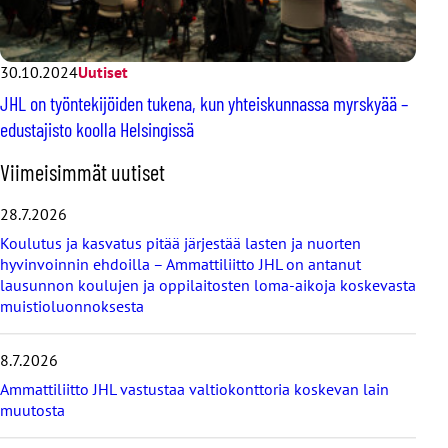
30.10.2024
Uutiset
JHL on työntekijöiden tukena, kun yhteiskunnassa myrskyää –
edustajisto koolla Helsingissä
O
Viimeisimmät uutiset
h
i
28.7.2026
t
Koulutus ja kasvatus pitää järjestää lasten ja nuorten
a
hyvinvoinnin ehdoilla – Ammattiliitto JHL on antanut
v
lausunnon koulujen ja oppilaitosten loma-aikoja koskevasta
i
muistioluonnoksesta
i
m
e
8.7.2026
i
s
Ammattiliitto JHL vastustaa valtiokonttoria koskevan lain
i
muutosta
m
m