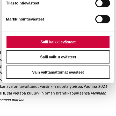
parantavia, ja osaa käytetään tilastointi- tai
Tilastointievästeet
markkinointitarkoituksiin.
Markkinointievästeet
Salli kaikki evästeet
Uusi ilme vyöryi voimalla verkkoon huhtikuussa, kun jhl.fi-
Salli valitut evästeet
sivusto avattiin täysin uudistettuna. Uusi verkkosivu on
suunniteltu niin, että se toimii jouhevasti älypuhelimella.
Vain välttämättömät evästeet
Vuoden mittaan JHL laajensi näkyvyyttään myös
sosiaalisessa mediassa, kun liitto avasi tilin TikTokiin. Uusi
kanava on tavoittanut varsinkin nuorta yleisöä. Vuonna 2023
JHL sai vieläpä kuuluviin oman brändikappaleensa
Mennään
samaa matkaa.