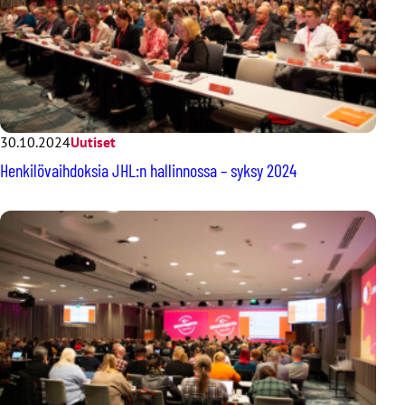
30.10.2024
Uutiset
Henkilövaihdoksia JHL:n hallinnossa – syksy 2024