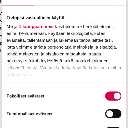
Uusi ilme näkyi verkossa ja painotuotteissa
Ammattiliitto JHL lähti vuoteen 2023 entistä tuoreempana,
Tietojesi vastuullinen käyttö
sillä liiton uusi visuaalinen ilme näki päivänvalon
Me ja
1 kumppanimme
käsittelemme henkilötietojasi,
tammikuussa 2023. Ilmeen uudistaminen yhtenäistää JHL:n
esim. IP-numeroasi, käyttäen teknologioita, kuten
viestintää ja perustuu tuttuihin pääväreihin, oranssiin ja
evästeitä, tallentamaan ja lukemaan tietoa laitteeltasi,
punaiseen. Lisäksi käytössä on muutama lisäväri ja
jotta voimme tarjota personoituja mainoksia ja sisältöjä,
fonttiperhe.
tehdä mainosten ja sisältöjen mittauksia, saada
näkemyksiä kohdeyleisöstä sekä tuotekehitykseen
liittyvistä syistä. Voit valita, kuka käyttää tietojasi ja mihin
tarkoituksiin.
Lue lisää siitä, miten henkilötietojasi käsitellään ja miten
Suostumuksen
voit määrittää asetuksesi
tiedot-osiossa
. Voit muuttaa
Pakolliset evästeet
valinta
suostumustasi tai peruuttaa sen milloin vain
evästeilmoituksessa.
Toiminnalliset evästeet
Evästeistä osa on välttämättömiä, osa sivuston toimintaa