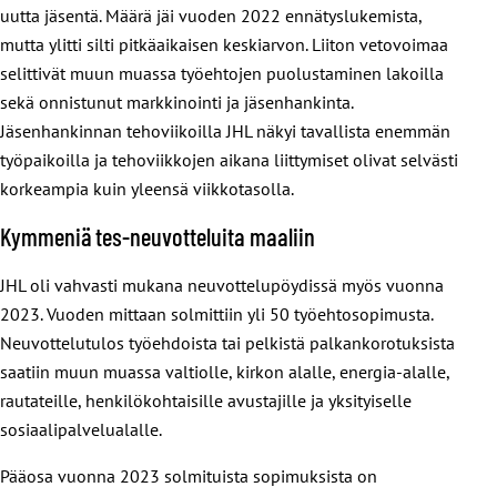
uutta jäsentä. Määrä jäi vuoden 2022 ennätyslukemista,
mutta ylitti silti pitkäaikaisen keskiarvon. Liiton vetovoimaa
selittivät muun muassa työehtojen puolustaminen lakoilla
sekä onnistunut markkinointi ja jäsenhankinta.
Jäsenhankinnan tehoviikoilla JHL näkyi tavallista enemmän
työpaikoilla ja tehoviikkojen aikana liittymiset olivat selvästi
korkeampia kuin yleensä viikkotasolla.
Kymmeniä tes-neuvotteluita maaliin
JHL oli vahvasti mukana neuvottelupöydissä myös vuonna
2023. Vuoden mittaan solmittiin yli 50 työehtosopimusta.
Neuvottelutulos työehdoista tai pelkistä palkankorotuksista
saatiin muun muassa valtiolle, kirkon alalle, energia-alalle,
rautateille, henkilökohtaisille avustajille ja yksityiselle
sosiaalipalvelualalle.
Pääosa vuonna 2023 solmituista sopimuksista on