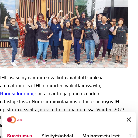
JHL lisäsi myös nuorten vaikutusmahdollisuuksia
ammattiliitossa. JHL:n nuorten vaikuttamisväylä,
Nuorisofoorumi
, sai läsnäolo- ja puheoikeuden
edustajistossa. Nuorisotoimintaa nostettiin esiin myös JHL-
opiston kursseilla, messuilla ja tapahtumissa. Vuoden 2023
lopussa nuorten jäsenmäärä oli huomattavasti suurempi
kuin vielä pari vuotta aiemmin.
Suostumus
Yksityiskohdat
Mainosasetukset
Tiet