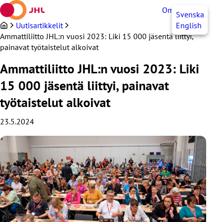
Siirry
OmaJHL
FI
Svenska
sisältöön
Uutisartikkelit
English
Ammattiliitto JHL:n vuosi 2023: Liki 15 000 jäsentä liittyi,
painavat työtaistelut alkoivat
Ammattiliitto JHL:n vuosi 2023: Liki
15 000 jäsentä liittyi, painavat
työtaistelut alkoivat
23.5.2024