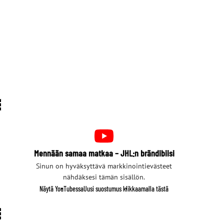
Mennään samaa matkaa – JHL:n brändibiisi
Sinun on hyväksyttävä markkinointievästeet
nähdäksesi tämän sisällön.
Näytä YouTubessa
Uusi suostumus klikkaamalla tästä