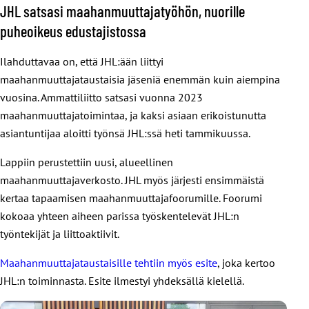
JHL satsasi maahanmuuttajatyöhön, nuorille
puheoikeus edustajistossa
Ilahduttavaa on, että JHL:ään liittyi
maahanmuuttajataustaisia jäseniä enemmän kuin aiempina
vuosina. Ammattiliitto satsasi vuonna 2023
maahanmuuttajatoimintaa, ja kaksi asiaan erikoistunutta
asiantuntijaa aloitti työnsä JHL:ssä heti tammikuussa.
Lappiin perustettiin uusi, alueellinen
maahanmuuttajaverkosto. JHL myös järjesti ensimmäistä
kertaa tapaamisen maahanmuuttajafoorumille. Foorumi
kokoaa yhteen aiheen parissa työskentelevät JHL:n
työntekijät ja liittoaktiivit.
Maahanmuuttajataustaisille tehtiin myös esite
, joka kertoo
JHL:n toiminnasta. Esite ilmestyi yhdeksällä kielellä.