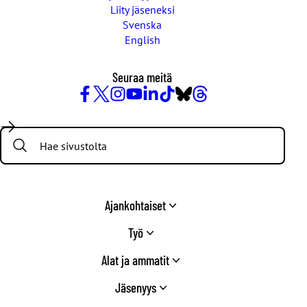
Liity jäseneksi
Svenska
English
Seuraa meitä
Facebook
X
Instagram
YouTube
LinkedIn
TikTok
Bluesky
Threads
/
Search:
Twitter
Ajankohtaiset
Työ
Alat ja ammatit
Jäsenyys