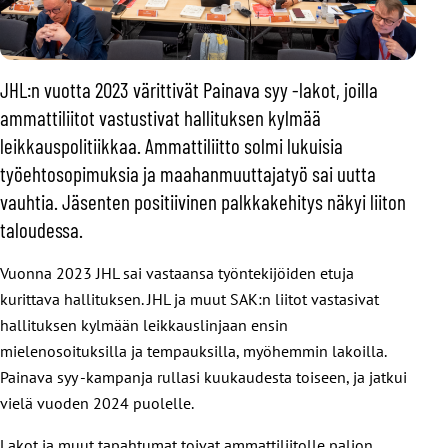
JHL:n vuotta 2023 värittivät Painava syy -lakot, joilla
ammattiliitot vastustivat hallituksen kylmää
leikkauspolitiikkaa. Ammattiliitto solmi lukuisia
työehtosopimuksia ja maahanmuuttajatyö sai uutta
vauhtia. Jäsenten positiivinen palkkakehitys näkyi liiton
taloudessa.
Vuonna 2023 JHL sai vastaansa työntekijöiden etuja
kurittava hallituksen. JHL ja muut SAK:n liitot vastasivat
hallituksen kylmään leikkauslinjaan ensin
mielenosoituksilla ja tempauksilla, myöhemmin lakoilla.
Painava syy -kampanja rullasi kuukaudesta toiseen, ja jatkui
vielä vuoden 2024 puolelle.
Lakot ja muut tapahtumat toivat ammattiliitolle paljon