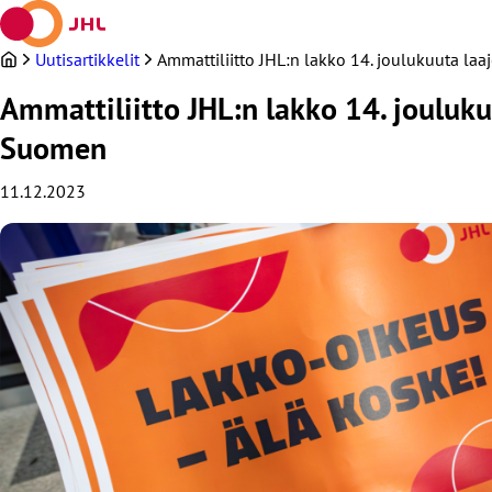
Siirry
sisältöön
Uutisartikkelit
Ammattiliitto JHL:n lakko 14. joulukuuta la
Ammattiliitto JHL:n lakko 14. jouluk
Suomen
11.12.2023