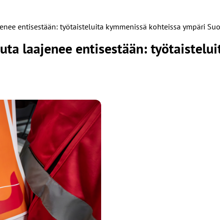
ajenee entisestään: työtaisteluita kymmenissä kohteissa ympäri S
uuta laajenee entisestään: työtaistel