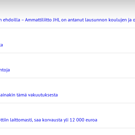
nin ehdoilla – Ammattiliitto JHL on antanut lausunnon koulujen j
ta
ntoja
ä ainakin tämä vakuutuksesta
ttiin laittomasti, saa korvausta yli 12 000 euroa