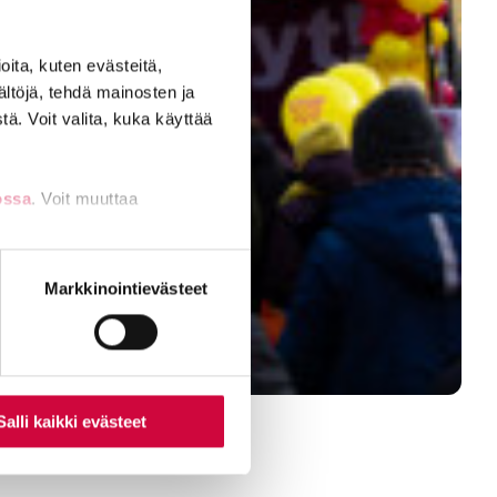
ita, kuten evästeitä,
ältöjä, tehdä mainosten ja
ä. Voit valita, kuka käyttää
ossa
. Voit muuttaa
nti- tai
Markkinointievästeet
Salli kaikki evästeet