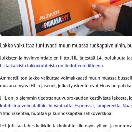
Lakko vaikuttaa tuntuvasti muun muassa ruokapalveluihin, buss
Julkisten ja hyvinvointialojen liitto JHL järjestää 14. joulukuuta
Lista kaikista lakkokohteista on tiedotteen liitteenä.
Ammattiliiton lakko vaikuttaa voimakkaasti muun muassa busseihin
mukana myös JHL:n jäsenet, jotka työskentelevät Finavian palkkali
JHL on jo aiemmin tiedottanut vuorokauden kestävästä lakosta, j
kohdistuu voimalaitoksiin Vantaalla, Espoossa, Tampereelta, Naant
Yhtiö rakentaa, huoltaa ja kunnossapitää sähköverkkoa.
JHL julistaa lähes kaikkiin lakkokohteisiin myös ylityö- ja vuoro