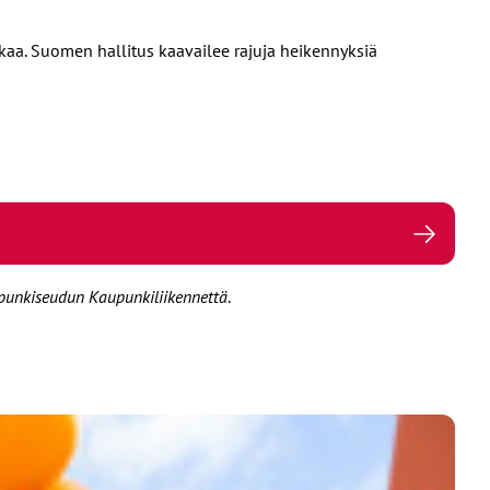
ikkaa. Suomen hallitus kaavailee rajuja heikennyksiä
aupunkiseudun Kaupunkiliikennettä
.