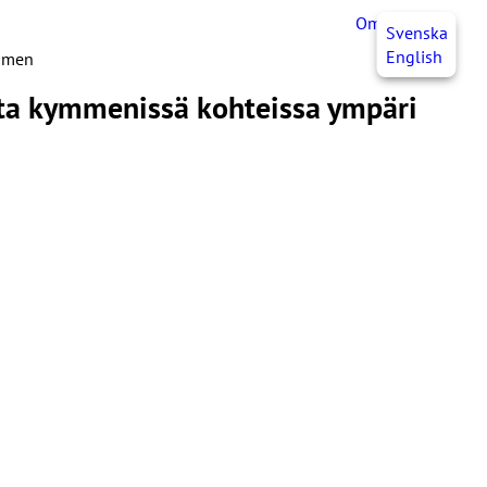
OmaJHL
FI
Svenska
English
uomen
uita kymmenissä kohteissa ympäri