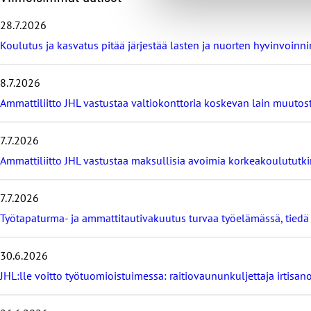
h
i
28.7.2026
t
Koulutus ja kasvatus pitää järjestää lasten ja nuorten hyvinvoin
a
v
i
8.7.2026
i
m
Ammattiliitto JHL vastustaa valtiokonttoria koskevan lain muutos
e
i
7.7.2026
s
i
Ammattiliitto JHL vastustaa maksullisia avoimia korkeakoulututki
m
m
7.7.2026
ä
t
Työtapaturma- ja ammattitautivakuutus turvaa työelämässä, tied
u
u
t
30.6.2026
i
JHL:lle voitto työtuomioistuimessa: raitiovaununkuljettaja irtisano
s
e
t