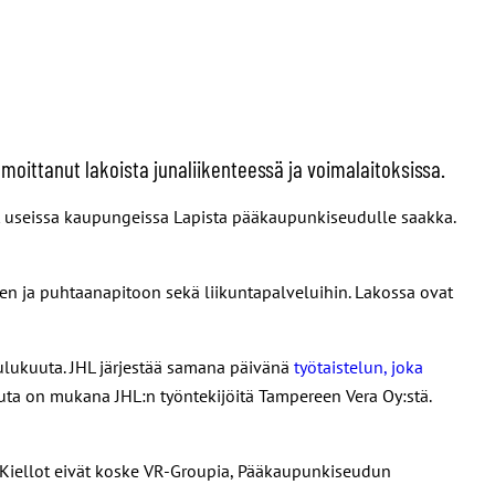
moittanut lakoista junaliikenteessä ja voimalaitoksissa.
evat useissa kaupungeissa Lapista pääkaupunkiseudulle saakka.
een ja puhtaanapitoon sekä liikuntapalveluihin. Lakossa ovat
oulukuuta. JHL järjestää samana päivänä
työtaistelun, joka
uuta on mukana JHL:n työntekijöitä Tampereen Vera Oy:stä.
23. Kiellot eivät koske VR-Groupia, Pääkaupunkiseudun