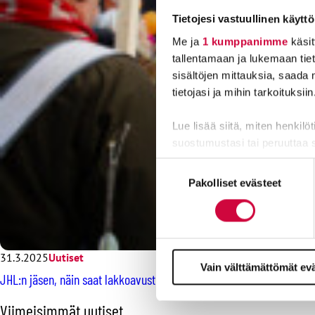
Tietojesi vastuullinen käyttö
Me ja
1 kumppanimme
käsit
tallentamaan ja lukemaan tieto
sisältöjen mittauksia, saada 
tietojasi ja mihin tarkoituksiin
Lue lisää siitä, miten henkilö
suostumustasi tai peruuttaa 
Suostumuksen
Evästeistä osa on välttämättö
Pakolliset evästeet
valinta
markkinointitarkoituksiin.
31.3.2025
Uutiset
Vain välttämättömät ev
JHL:n jäsen, näin saat lakkoavustuksen kilahtamaan tilillesi
O
Viimeisimmät uutiset