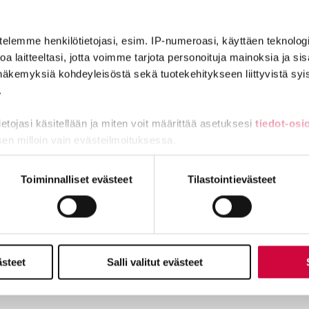
telemme henkilötietojasi, esim. IP-numeroasi, käyttäen teknologio
a laitteeltasi, jotta voimme tarjota personoituja mainoksia ja sis
näkemyksiä kohdeyleisöstä sekä tuotekehitykseen liittyvistä syist
.
tietojasi käsitellään ja miten voit määrittää asetuksesi
tiedot-osi
sen milloin vain evästeilmoituksessa.
miä, osa sivuston toimintaa parantavia, ja osaa käytetään tilastoi
Toiminnalliset evästeet
Tilastointievästeet
ästeet
Salli valitut evästeet