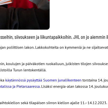
eihin, siivoukseen ja liikuntapaikkoihin. JHL on jo aiemmin il
 laajan poliittisen lakon. Lakkokohteita on kymmeniä ja ne sijaits
, koulujen ja päiväkotien ruokailuun, julkisten tilojen siivouks
stoilla Turun lentokentällä.
oka
käytännössä pysäyttää Suomen junaliikenteen
torstaina 14. j
alissa ja Pietarsaaressa
. Lisäksi energia-alan lakossa 14. jouluk
nvaihtokiellon sekä tilapäisen siirron kiellon ajalle 11.–14.12.20