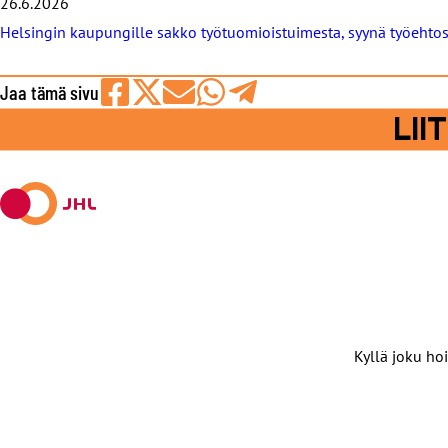
26.6.2026
Helsingin kaupungille sakko työtuomioistuimesta, syynä työeht
Jaa tämä sivu
Jaa
Jaa
Jaa
Jaa
Jaa
LI
Facebookissa
viestipalvelu
sähköpostilla
WhatsAppilla
Telegramilla
X:ssä
Kyllä joku hoi