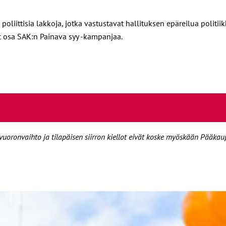
 poliittisia lakkoja, jotka vastustavat hallituksen epäreilua politi
ovat osa SAK:n Painava syy -kampanjaa.
ö- vuoronvaihto ja tilapäisen siirron kiellot eivät koske myöskään Pääk