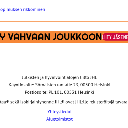
osopimuksen rikkominen
ITY VAHVAAN JOUKKOON
LIITY JÄSEN
Julkisten ja hyvinvointialojen liitto JHL
Käyntiosoite: Sörnäisten rantatie 23, 00500 Helsinki
Postiosoite: PL 101, 00531 Helsinki
taa® sekä isokirjainlyhenne JHL® ovat JHL:lle rekisteröityjä tavar
Yhteystiedot
Aluetoimistot