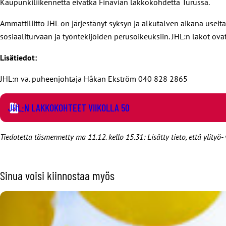
Kaupunkiliikennettä eivätkä Finavian lakkokohdetta Turussa.
Ammattiliitto JHL on järjestänyt syksyn ja alkutalven aikana useita
sosiaaliturvaan ja työntekijöiden perusoikeuksiin. JHL:n lakot 
Lisätiedot:
JHL:n va. puheenjohtaja Håkan Ekström 040 828 2865
JHL:N LAKKOKOHTEET VIIKOLLA 50
Tiedotetta täsmennetty ma 11.12. kello 15.31: Lisätty tieto, että ylity
Sinua voisi kiinnostaa myös