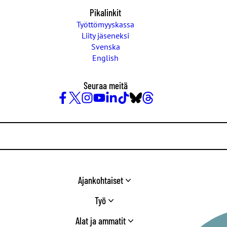
Pikalinkit
Työttömyyskassa
Liity jäseneksi
Svenska
English
Seuraa meitä
Facebook
X
Instagram
YouTube
LinkedIn
TikTok
Bluesky
Threads
/
Twitter
Ajankohtaiset
Työ
Alat ja ammatit