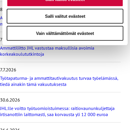
e
8.7.2026
i
Salli valitut evästeet
s
Ammattiliitto JHL vastustaa valtiokonttoria koskevan lain
i
muutosta
m
Vain välttämättömät evästeet
m
7.7.2026
ä
t
Ammattiliitto JHL vastustaa maksullisia avoimia
u
korkeakoulututkintoja
u
t
i
7.7.2026
s
Työtapaturma- ja ammattitautivakuutus turvaa työelämässä,
e
tiedä ainakin tämä vakuutuksesta
t
30.6.2026
JHL:lle voitto työtuomioistuimessa: raitiovaununkuljettaja
irtisanottiin laittomasti, saa korvausta yli 12 000 euroa
26.6.2026