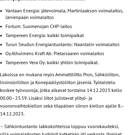
Vantaan Energia: jätevoimala, Martinlaakson voimalaitos,
Järvenpään voimalaitos
Fortum: Suomenojan CHP-laitos
Tampereen Energia: kaikki toimipaikat
Turun Seudun Energiantuotanto: Naantalin voimalaitos
Oy Alholmens Kraft Ab: Pietarsaaren voimalaitos
Tampereen Vera Oy: kaikki yhtiön toimipaikat.
Lakoissa on mukana myös Ammattiliitto Pron, Sähköliiton,
Insinööriliiton ja Konepäällystöliiton jäseniä. Työtaistelu
koskee työvuoroja, jotka alkavat torstaina 14.12.2023 kello
00.00–23.59. Lisäksi liitot julistavat ylityö- ja
vuoronvaihtokiellon sekä tilapäisen siirron kiellon ajalle 8.–
14.12.2023.
– Sähköntuotanto lakkokohteissa loppuu vuorokaudeksi,
sillä voimalaitosten turbiinit kytketään irti verkosta. Ihmiset