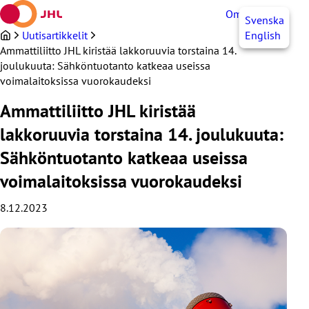
Siirry
OmaJHL
FI
Svenska
sisältöön
Uutisartikkelit
English
Ammattiliitto JHL kiristää lakkoruuvia torstaina 14.
joulukuuta: Sähköntuotanto katkeaa useissa
voimalaitoksissa vuorokaudeksi
Ammattiliitto JHL kiristää
lakkoruuvia torstaina 14. joulukuuta:
Sähköntuotanto katkeaa useissa
voimalaitoksissa vuorokaudeksi
8.12.2023