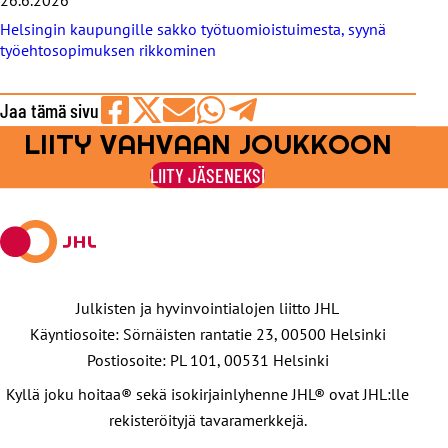
Helsingin kaupungille sakko työtuomioistuimesta, syynä
työehtosopimuksen rikkominen
Jaa tämä sivu
LIITY VAHVAAN JOUKKOON
Jaa
Jaa
Jaa
Jaa
Jaa
Facebookissa
viestipalvelu
sähköpostilla
WhatsAppilla
Telegramilla
LIITY JÄSENEKSI
X:ssä
Julkisten ja hyvinvointialojen liitto JHL
Käyntiosoite: Sörnäisten rantatie 23, 00500 Helsinki
Postiosoite: PL 101, 00531 Helsinki
Kyllä joku hoitaa® sekä isokirjainlyhenne JHL® ovat JHL:lle
rekisteröityjä tavaramerkkejä.