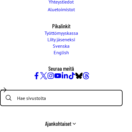
Yhteystiedot
Aluetoimistot
Pikalinkit
Työttömyyskassa
Liity jäseneksi
Svenska
English
Seuraa meitä
Facebook
X
Instagram
YouTube
LinkedIn
TikTok
Bluesky
Threads
/
Search:
Twitter
Ajankohtaiset