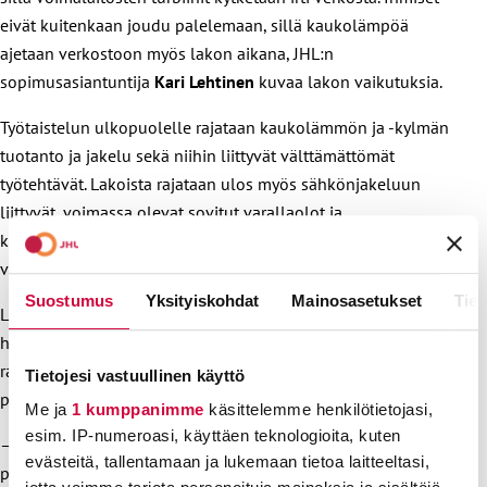
eivät kuitenkaan joudu palelemaan, sillä kaukolämpöä
ajetaan verkostoon myös lakon aikana, JHL:n
sopimusasiantuntija
Kari Lehtinen
kuvaa lakon vaikutuksia.
Työtaistelun ulkopuolelle rajataan kaukolämmön ja -kylmän
tuotanto ja jakelu sekä niihin liittyvät välttämättömät
työtehtävät. Lakoista rajataan ulos myös sähkönjakeluun
liittyvät, voimassa olevat sovitut varallaolot ja
käyttötoimenpiteet, joiden tekemättä jättäminen aiheuttaisi
vaaraa ihmisten hengelle, terveydelle tai omaisuudelle.
Suostumus
Yksityiskohdat
Mainosasetukset
Tiet
Lakot ovat osa SAK:n Painava syy -kampanjaa, joka vastustaa
hallituksen epäreilua politiikkaa. Suomen hallitus kaavailee
rajuja heikennyksiä sosiaaliturvaan ja työntekijöiden
Tietojesi vastuullinen käyttö
perusoikeuksiin.
Me ja
1 kumppanimme
käsittelemme henkilötietojasi,
esim. IP-numeroasi, käyttäen teknologioita, kuten
– Meillä ei ole mitään takeita siitä, että hallitus olisi
evästeitä, tallentamaan ja lukemaan tietoa laitteeltasi,
peräytymässä suhteettoman kovista