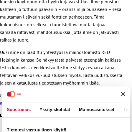
kuosien käyttöönotolla hyvin kirjavaksi. Uusi ilme perustuu
kahteen jo tuttuun pääväriin – oranssiin ja punaiseen – sekä
muutaman lisävärin sekä fonttien perheeseen. Tämä
kokonaisuus on selkeä ja tunnistettava mutta tarjoaa
samalla riittävästi mahdollisuuksia, jotta ilme on jatkuvasti
raikas ja tuore.
Uusi ilme on laadittu yhteistyössä mainostoimisto RED
Helsingin kanssa. Se näkyy tästä päivästä eteenpäin kaikissa
JHL:n kanavissa. Verkkosivuille ilme siirtyy kevään aikana
tehtävän verkkosivu-uudistuksen myötä. Tästä uudistuksesta
ja sen aikataulusta tiedotetaan myöhemmin lisää.
JHL:n uuteen ilmeeseen voi tutustua tarkemmin
aineistopankissa olevan ohjeistuksen avulla.
Suostumus
Yksityiskohdat
Mainosasetukset
Tiet
Lisätietoja:
viestintäjohtaja Kristiina Ahonen 040 530 1774
Tietojesi vastuullinen käyttö