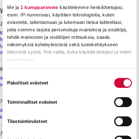
Me ja
1 kumppanimme
käsittelemme henkilötietojasi,
O
Viimeisimmät uutiset
h
esim. IP-numeroasi, käyttäen teknologioita, kuten
i
evästeitä, tallentamaan ja lukemaan tietoa laitteeltasi,
28.7.2026
t
jotta voimme tarjota personoituja mainoksia ja sisältöjä,
Koulutus ja kasvatus pitää järjestää lasten ja nuorten
a
tehdä mainosten ja sisältöjen mittauksia, saada
hyvinvoinnin ehdoilla – Ammattiliitto JHL on antanut
v
näkemyksiä kohdeyleisöstä sekä tuotekehitykseen
lausunnon koulujen ja oppilaitosten loma-aikoja koskevasta
i
muistioluonnoksesta
i
liittyvistä syistä. Voit valita, kuka käyttää tietojasi ja mihin
m
tarkoituksiin.
e
8.7.2026
i
Lue lisää siitä, miten henkilötietojasi käsitellään ja miten
Suostumuksen
s
Ammattiliitto JHL vastustaa valtiokonttoria koskevan lain
voit määrittää asetuksesi
tiedot-osiossa
. Voit muuttaa
Pakolliset evästeet
i
valinta
muutosta
m
suostumustasi tai peruuttaa sen milloin vain
m
evästeilmoituksessa.
7.7.2026
ä
Toiminnalliset evästeet
t
Ammattiliitto JHL vastustaa maksullisia avoimia
Evästeistä osa on välttämättömiä, osa sivuston toimintaa
u
korkeakoulututkintoja
parantavia, ja osaa käytetään tilastointi- tai
u
Tilastointievästeet
t
markkinointitarkoituksiin.
i
7.7.2026