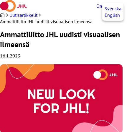
Siirry
OmaJHL
FI
Svenska
sisältöön
Uutisartikkelit
English
Ammattiliitto JHL uudisti visuaalisen ilmeensä
Ammattiliitto JHL uudisti visuaalisen
ilmeensä
16.1.2023