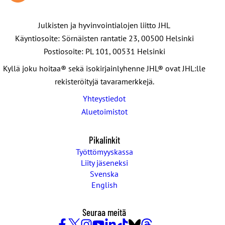
Julkisten ja hyvinvointialojen liitto JHL
Käyntiosoite: Sörnäisten rantatie 23, 00500 Helsinki
Postiosoite: PL 101, 00531 Helsinki
Kyllä joku hoitaa® sekä isokirjainlyhenne JHL® ovat JHL:lle
rekisteröityjä tavaramerkkejä.
Yhteystiedot
Aluetoimistot
Pikalinkit
Työttömyyskassa
Liity jäseneksi
Svenska
English
Seuraa meitä