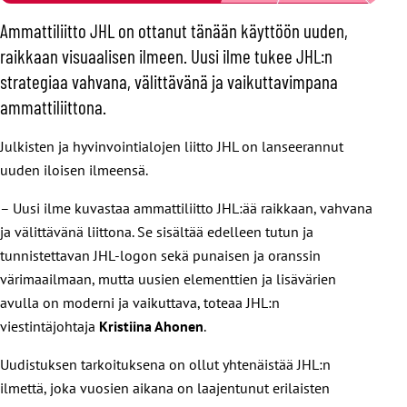
Ammattiliitto JHL on ottanut tänään käyttöön uuden,
raikkaan visuaalisen ilmeen. Uusi ilme tukee JHL:n
strategiaa vahvana, välittävänä ja vaikuttavimpana
ammattiliittona.
Julkisten ja hyvinvointialojen liitto JHL on lanseerannut
uuden iloisen ilmeensä.
– Uusi ilme kuvastaa ammattiliitto JHL:ää raikkaan, vahvana
ja välittävänä liittona. Se sisältää edelleen tutun ja
tunnistettavan JHL-logon sekä punaisen ja oranssin
värimaailmaan, mutta uusien elementtien ja lisävärien
avulla on moderni ja vaikuttava, toteaa JHL:n
viestintäjohtaja
Kristiina Ahonen
.
Uudistuksen tarkoituksena on ollut yhtenäistää JHL:n
ilmettä, joka vuosien aikana on laajentunut erilaisten