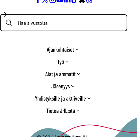
Facebook
X
Instagram
YouTube
LinkedIn
TikTok
Bluesky
Threads
/
Search:
Twitter
Ajankohtaiset
Työ
Alat ja ammatit
Jäsenyys
Yhdistyksille ja aktiiveille
Tietoa JHL:stä