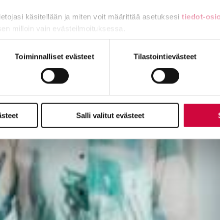
tietojasi käsitellään ja miten voit määrittää asetuksesi
tiedot-osi
sen milloin vain evästeilmoituksessa.
miä, osa sivuston toimintaa parantavia, ja osaa käytetään tilastoi
Toiminnalliset evästeet
Tilastointievästeet
ästeet
Salli valitut evästeet