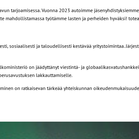
ja avun tarjoamisessa. Vuonna 2023 autoimme jäsenyhdistyksiemme
te mahdollistamassa työtämme lasten ja perheiden hyväksi! toteaa 
sti, sosiaalisesti ja taloudellisesti kestävää yritystoimintaa. Järje
lkoministeriö on jäädyttänyt viestintä- ja globaalikasvatushankke
perusavustuksen lakkauttamiselle.
tukeminen on ratkaisevan tärkeää yhteiskunnan oikeudenmukaisuud