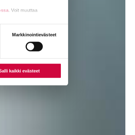
ossa
. Voit muuttaa
nti- tai
Markkinointievästeet
Salli kaikki evästeet