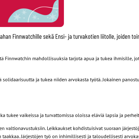
han Finnwatchille sekä Ensi- ja turvakotien liitolle, joiden to
ttä Finnwatchin mahdollisuuksia tarjota apua ja tukea ihmisille, jo
tiä solidaarisuutta ja tukea niiden arvokasta työtä. Jokainen pan
oka tukee vaikeissa ja turvattomissa oloissa eläviä lapsia ja perh
töjen valtionavustuksiin. Leikkaukset kohdistuisivat suoraan järjes
taakkaa. Järjestöjen työ on inhimillisesti ja taloudellisesti arvoka