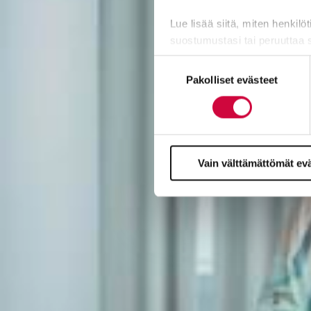
Lue lisää siitä, miten henkilö
suostumustasi tai peruuttaa 
Suostumuksen
Evästeistä osa on välttämättö
Pakolliset evästeet
valinta
markkinointitarkoituksiin.
Vain välttämättömät ev