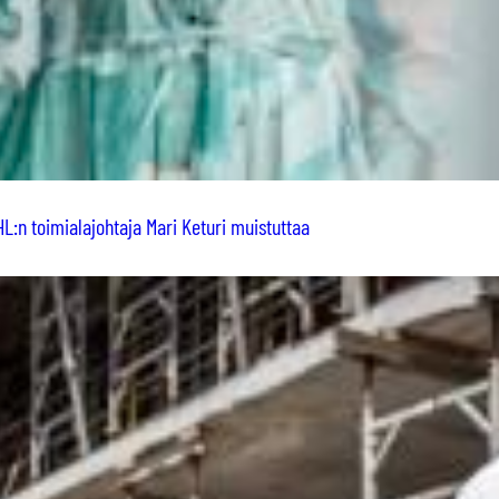
L:n toimialajohtaja Mari Keturi muistuttaa