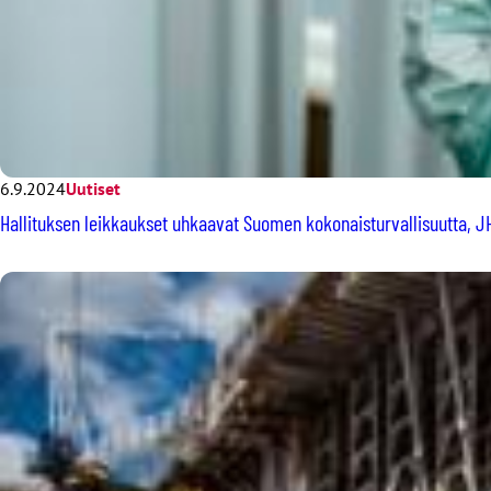
6.9.2024
Uutiset
Hallituksen leikkaukset uhkaavat Suomen kokonaisturvallisuutta, JH