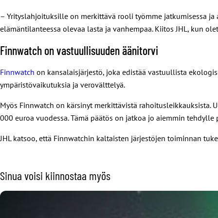
– Yrityslahjoituksille on merkittävä rooli työmme jatkumisessa 
elämäntilanteessa olevaa lasta ja vanhempaa. Kiitos JHL, kun olet
Finnwatch on vastuullisuuden äänitorvi
Finnwatch
on kansalaisjärjestö, joka edistää vastuullista ekologise
ympäristövaikutuksia ja verovälttelyä.
Myös Finnwatch on kärsinyt merkittävistä rahoitusleikkauksista. U
000 euroa vuodessa. Tämä päätös on jatkoa jo aiemmin tehdylle 
JHL katsoo, että Finnwatchin kaltaisten järjestöjen toiminnan 
Sinua voisi kiinnostaa myös