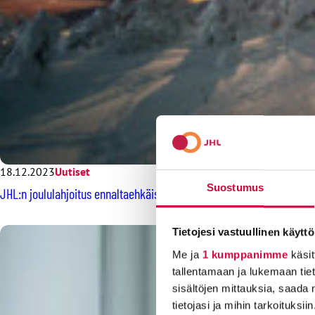
18.12.2023
Uutiset
Suostumus
JHL:n joululahjoitus ennaltaehkäisevään lastensuojelutyöhön
Tietojesi vastuullinen käyttö
Me ja
1 kumppanimme
käsit
tallentamaan ja lukemaan tieto
sisältöjen mittauksia, saada 
tietojasi ja mihin tarkoituksiin