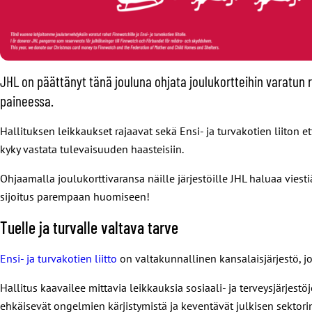
JHL on päättänyt tänä jouluna ohjata joulukortteihin varatun ra
paineessa.
Hallituksen leikkaukset rajaavat sekä Ensi- ja turvakotien liiton e
kyky vastata tulevaisuuden haasteisiin.
Ohjaamalla joulukorttivaransa näille järjestöille JHL haluaa vies
sijoitus parempaan huomiseen!
Tuelle ja turvalle valtava tarve
Ensi- ja turvakotien liitto
on valtakunnallinen kansalaisjärjestö, j
Hallitus kaavailee mittavia leikkauksia sosiaali- ja terveysjärjes
ehkäisevät ongelmien kärjistymistä ja keventävät julkisen sektorin 