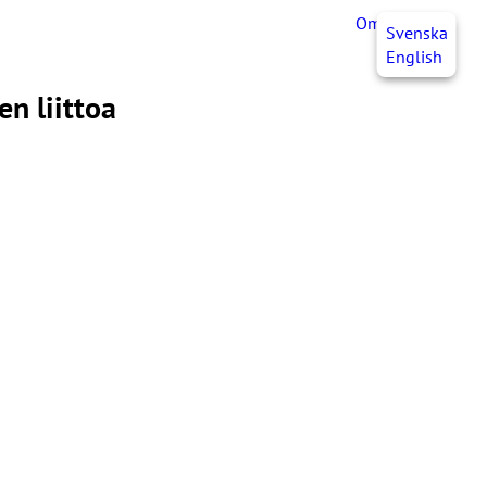
OmaJHL
FI
Svenska
English
n liittoa