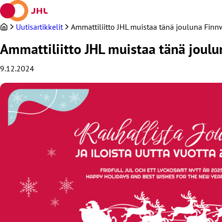
Siirry
sisältöön
Uutisartikkelit
Ammattiliitto JHL muistaa tänä jouluna Finnwa
Ammattiliitto JHL muistaa tänä joulun
9.12.2024