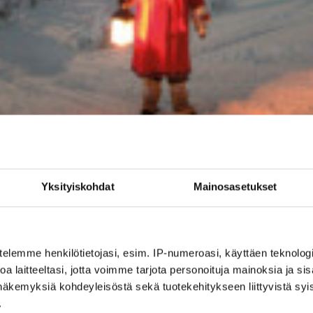
Yksityiskohdat
Mainosasetukset
telemme henkilötietojasi, esim. IP-numeroasi, käyttäen teknologio
a laitteeltasi, jotta voimme tarjota personoituja mainoksia ja sis
näkemyksiä kohdeyleisöstä sekä tuotekehitykseen liittyvistä syist
.