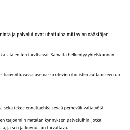
iminta ja palvelut ovat uhattuina mittavien säästöjen
tka sitä eniten tarvitsevat. Samalla heikentyy yhteiskunnan
ostus haavoittuvassa asemassa olevien ihmisten auttamiseen on
eitä sekä tekee ennaltaehkäisevää perheväkivaltatyötä.
töjen tarjoamiin matalan kynnyksen palveluihin, jotka
sta, ja sen jatkuvuus on turvattava.