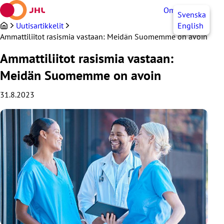
Siirry
OmaJHL
FI
Svenska
sisältöön
Uutisartikkelit
English
Ammattiliitot rasismia vastaan: Meidän Suomemme on avoin
Ammattiliitot rasismia vastaan:
Meidän Suomemme on avoin
31.8.2023