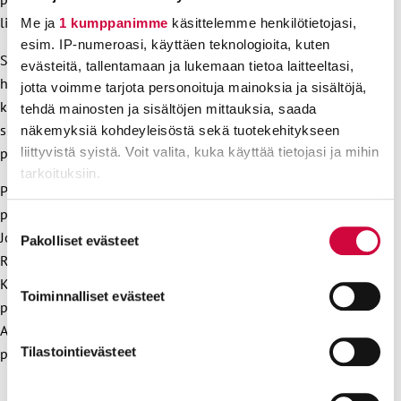
liittojohtajat muistuttavat.
Me ja
1 kumppanimme
käsittelemme henkilötietojasi,
esim. IP-numeroasi, käyttäen teknologioita, kuten
Suomen yhteiskunta on rakentunut vahvaksi
evästeitä, tallentamaan ja lukemaan tietoa laitteeltasi,
hyvinvointiyhteiskunnaksi, jonka perusta on ihmisen
jotta voimme tarjota personoituja mainoksia ja sisältöjä,
kohtaaminen ihmisenä. Yhteiskunnan vahvuus mitataan
tehdä mainosten ja sisältöjen mittauksia, saada
siinä, miten se pitää kaikista huolta. Suomi pystyy
näkemyksiä kohdeyleisöstä sekä tuotekehitykseen
parempaan.
liittyvistä syistä. Voit valita, kuka käyttää tietojasi ja mihin
tarkoituksiin.
Päivi Niemi-Laine, Julkisten ja hyvinvointialojen liitto JHL
puheenjohtaja
Lue lisää siitä, miten henkilötietojasi käsitellään ja miten
Suostumuksen
Jorma Malinen, Ammattiliitto Pro puheenjohtaja
voit määrittää asetuksesi
tiedot-osiossa
. Voit muuttaa
Pakolliset evästeet
valinta
Riku Aalto, Teollisuusliitto puheenjohtaja
suostumustasi tai peruuttaa sen milloin vain
evästeilmoituksessa.
Katarina Murto, Opetusalan Ammattijärjestö OAJ
Toiminnalliset evästeet
puheenjohtaja
Evästeistä osa on välttämättömiä, osa sivuston toimintaa
Annika Rönni-Sällinen, Palvelualojen ammattiliitto PAM
parantavia, ja osaa käytetään tilastointi- tai
Tilastointievästeet
puheenjohtaja
markkinointitarkoituksiin.