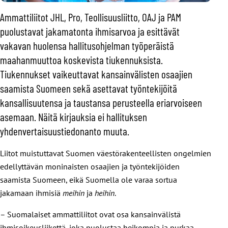
Ammattiliitot JHL, Pro, Teollisuusliitto, OAJ ja PAM
puolustavat jakamatonta ihmisarvoa ja esittävät
vakavan huolensa hallitusohjelman työperäistä
maahanmuuttoa koskevista tiukennuksista.
Tiukennukset vaikeuttavat kansainvälisten osaajien
saamista Suomeen sekä asettavat työntekijöitä
kansallisuutensa ja taustansa perusteella eriarvoiseen
asemaan. Näitä kirjauksia ei hallituksen
yhdenvertaisuustiedonanto muuta.
Liitot muistuttavat Suomen väestörakenteellisten ongelmien
edellyttävän moninaisten osaajien ja työntekijöiden
saamista Suomeen, eikä Suomella ole varaa sortua
jakamaan ihmisiä
meihin
ja
heihin
.
– Suomalaiset ammattiliitot ovat osa kansainvälistä
ihmisoikeusliikettä, joka puolustaa heikompia ja purkaa