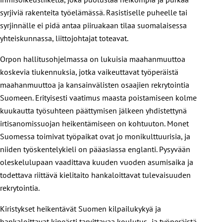
syrjiviä rakenteita työelämässä. Rasistiselle puheelle tai
syrjinnälle ei pidä antaa piiruakaan tilaa suomalaisessa
yhteiskunnassa, liittojohtajat toteavat.
Orpon hallitusohjelmassa on lukuisia maahanmuuttoa
koskevia tiukennuksia, jotka vaikeuttavat työperäistä
maahanmuuttoa ja kansainvälisten osaajien rekrytointia
Suomeen. Erityisesti vaatimus maasta poistamiseen kolme
kuukautta työsuhteen päättymisen jälkeen yhdistettynä
irtisanomissuojan heikentämiseen on kohtuuton. Monet
Suomessa toimivat työpaikat ovat jo monikulttuurisia, ja
niiden työskentelykieli on pääasiassa englanti. Pysyvään
oleskelulupaan vaadittava kuuden vuoden asumisaika ja
todettava riittävä kielitaito hankaloittavat tulevaisuuden
rekrytointia.
Kiristykset heikentävät Suomen kilpailukykyä ja
hankaloittavat kipeästi tarvittavaa koulutus- ja työperäistä