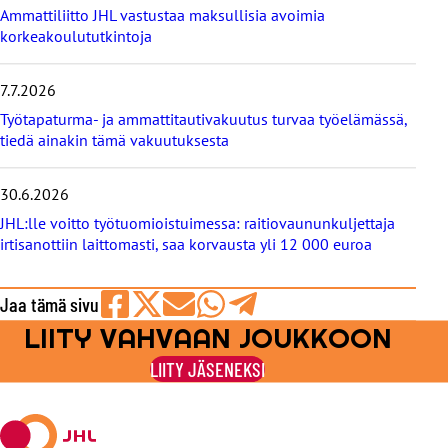
s
Ammattiliitto JHL vastustaa maksullisia avoimia
e
korkeakoulututkintoja
t
7.7.2026
Työtapaturma- ja ammattitautivakuutus turvaa työelämässä,
tiedä ainakin tämä vakuutuksesta
30.6.2026
JHL:lle voitto työtuomioistuimessa: raitiovaununkuljettaja
irtisanottiin laittomasti, saa korvausta yli 12 000 euroa
Jaa tämä sivu
LIITY VAHVAAN JOUKKOON
Jaa
Jaa
Jaa
Jaa
Jaa
Facebookissa
viestipalvelu
sähköpostilla
WhatsAppilla
Telegramilla
LIITY JÄSENEKSI
X:ssä