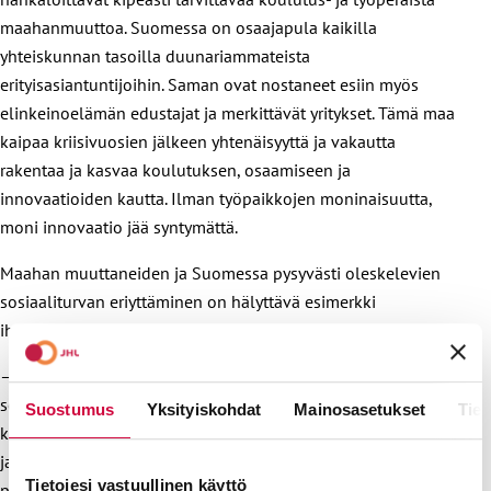
maahanmuuttoa. Suomessa on osaajapula kaikilla
yhteiskunnan tasoilla duunariammateista
erityisasiantuntijoihin. Saman ovat nostaneet esiin myös
elinkeinoelämän edustajat ja merkittävät yritykset. Tämä maa
kaipaa kriisivuosien jälkeen yhtenäisyyttä ja vakautta
rakentaa ja kasvaa koulutuksen, osaamiseen ja
innovaatioiden kautta. Ilman työpaikkojen moninaisuutta,
moni innovaatio jää syntymättä.
Maahan muuttaneiden ja Suomessa pysyvästi oleskelevien
sosiaaliturvan eriyttäminen on hälyttävä esimerkki
ihmisarvoa jakavasta politiikasta.
– Suomen vahvuudet löytyvät meidän
sopimusyhteiskuntamme arvoista. Toisia kunnioittavalla
Suostumus
Yksityiskohdat
Mainosasetukset
Tiet
keskustelukulttuurilla pidämme yhteiskunnan yhtenäisenä
ja vakaana. Ihmisoikeudet kuuluvat kaikille, ja
Tietojesi vastuullinen käyttö
perusoikeudet koskevat kaikkia, myös maahan muuttaneita,