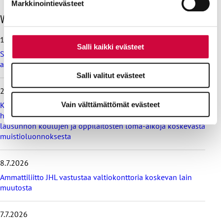
Markkinointievästeet
O
Viimeisimmät uutiset
h
i
10.8.2026
t
Salli kaikki evästeet
Suomalaisen työelämän tasapaino on hukassa, toteaa
a
ammattiliitto JHL:n kyselytutkimus
v
i
Salli valitut evästeet
i
28.7.2026
m
Vain välttämättömät evästeet
e
Koulutus ja kasvatus pitää järjestää lasten ja nuorten
i
hyvinvoinnin ehdoilla – Ammattiliitto JHL on antanut
s
lausunnon koulujen ja oppilaitosten loma-aikoja koskevasta
i
muistioluonnoksesta
m
m
8.7.2026
ä
t
Ammattiliitto JHL vastustaa valtiokonttoria koskevan lain
u
muutosta
u
t
i
7.7.2026