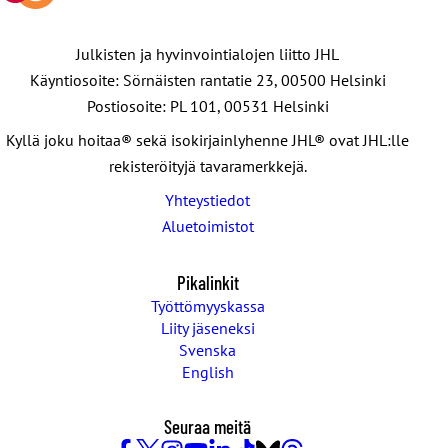
Julkisten ja hyvinvointialojen liitto JHL
Käyntiosoite: Sörnäisten rantatie 23, 00500 Helsinki
Postiosoite: PL 101, 00531 Helsinki
Kyllä joku hoitaa® sekä isokirjainlyhenne JHL® ovat JHL:lle
rekisteröityjä tavaramerkkejä.
Yhteystiedot
Aluetoimistot
Pikalinkit
Työttömyyskassa
Liity jäseneksi
Svenska
English
Seuraa meitä