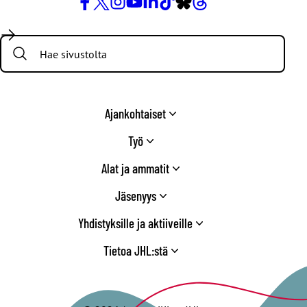
Facebook
X
Instagram
YouTube
LinkedIn
TikTok
Bluesky
Threads
/
Search:
Twitter
Ajankohtaiset
Työ
Alat ja ammatit
Jäsenyys
Yhdistyksille ja aktiiveille
Tietoa JHL:stä