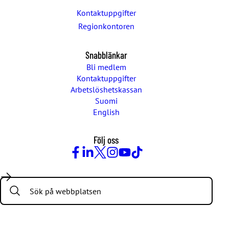
Kontaktuppgifter
Regionkontoren
Snabblänkar
Bli medlem
Kontaktuppgifter
Arbetslöshetskassan
Suomi
English
Följ oss
Facebook
LinkedIn
Twitter
Instagram
Youtube
TikTok
Search: