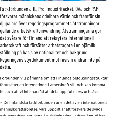
Fackförbunden JHL, Pro, Industrifacket, OAJ och PAM
försvarar människans odelbara värde och framför sin
djupa oro över regeringsprogrammets åtstramningar
gällande arbetskraftsinvandring. Åtstramningarna gör
det svårare för Finland att rekrytera internationell
arbetskraft och försätter arbetstagare i en ojämlik
ställning på basis av nationalitet och bakgrund.
Regeringens styrdokument mot rasism ändrar inte på
detta.
Förbunden vill påminna om att Finlands befolkningsstruktur
förutsätter att internationell arbetskraft vill och kan komma
hit, och att vi inte har råd att dela upp folk i
oss
och
dem
.
– De finländska fackförbunden är en del av en internationell
människorättsrörelse, vars uppgift är att försvara de svaga
och motarbeta strukturell diskriminering i arbetslivet. Vi kan