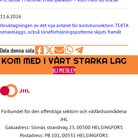
n
a
11.6.2026
Ibruktagningen av det nya avtalet för kommunsektorn TEKTA
senareläggs, också löneförhöjningspotterna skjuts framåt
Dela denna sida
KOM MED I VÅRT STARKA LAG
Share
Share
Share
Share
Share
on
on
by
on
on
BLI MEDLEM
Facebook
X
E-
WhatsApp
Telegram
mail
Förbundet för den offentliga sektorn och välfärdsområdena
JHL
Gatuadress: Sörnäs strandväg 23, 00500 HELSINGFORS
Postadress: PB 101, 00531 HELSINGFORS