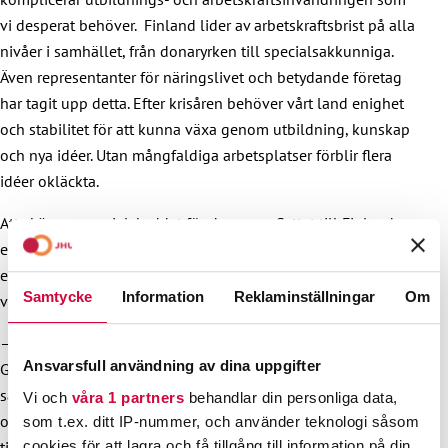
vi desperat behöver. Finland lider av arbetskraftsbrist på alla
nivåer i samhället, från donaryrken till specialsakkunniga.
Även representanter för näringslivet och betydande företag
har tagit upp detta. Efter krisåren behöver vårt land enighet
och stabilitet för att kunna växa genom utbildning, kunskap
och nya idéer. Utan mångfaldiga arbetsplatser förblir flera
idéer okläckta.
Att skära ner socialskyddet för dem som flyttat till Finland
eller uppehåller sig här permanent är ett alarmerande
exempel på politik som inte respekterar människors lika
Samtycke
Information
Reklaminställningar
Om
värde.
– Finlands styrka finns i avtalssamhällets värderingar.
Ansvarsfull användning av dina uppgifter
Genom en samtalskultur där vi respekterar varandra håller vi
samhället enigt och stabilt. Mänskliga rättigheter tillhör alla,
Vi och
våra 1 partners
behandlar din personliga data,
och dessa grundläggande rättigheter gäller dem som flyttar
som t.ex. ditt IP-nummer, och använder teknologi såsom
cookies för att lagra och få tillgång till information på din
till Finland, påminner förbundsordförandena.