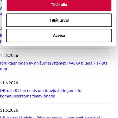
29.6.2026
samlat in när du har använt deras tjänster.
p
Tillåt alla
Arbetsdomstolen dömde Helsingfors stad till böter på grund
a
av brott mot kollektivavtal
ö
v
Tillåt urval
e
24.6.2026
r
d
Rekommendation till kommuner, välfärdsområden och KT:s
Avvisa
e
företag om lönebetalning och beredskap under drönarhot
s
e
12.6.2026
n
a
Ibruktagningen av nivålönesystemet i VÄLKA bilaga 7 skjuts
s
upp
t
e
11.6.2026
n
y
JHL och KT har enats om lönejusteringarna för
h
kommunsektorns timavlönade
e
t
e
11.6.2026
r
JHL deltar i Helsinki Pride-paraden – kom med du också!