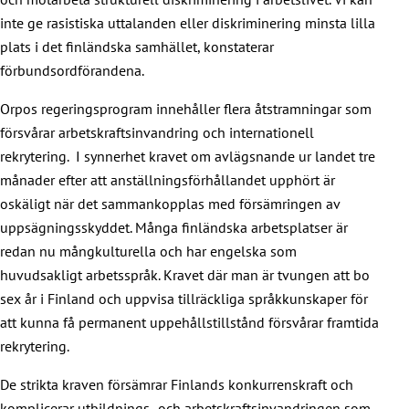
inte ge rasistiska uttalanden eller diskriminering minsta lilla
plats i det finländska samhället, konstaterar
förbundsordförandena.
Orpos regeringsprogram innehåller flera åtstramningar som
försvårar arbetskraftsinvandring och internationell
rekrytering. I synnerhet kravet om avlägsnande ur landet tre
månader efter att anställningsförhållandet upphört är
oskäligt när det sammankopplas med försämringen av
uppsägningsskyddet. Många finländska arbetsplatser är
redan nu mångkulturella och har engelska som
huvudsakligt arbetsspråk. Kravet där man är tvungen att bo
sex år i Finland och uppvisa tillräckliga språkkunskaper för
att kunna få permanent uppehållstillstånd försvårar framtida
rekrytering.
De strikta kraven försämrar Finlands konkurrenskraft och
komplicerar utbildnings- och arbetskraftsinvandringen som