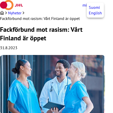
Hoppa
mittJHL
SV
Suomi
till
innehållet
Nyheter
English
Fackförbund mot rasism: Vårt Finland är öppet
Fackförbund mot rasism: Vårt
Finland är öppet
31.8.2023