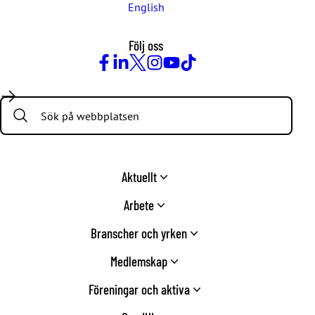
English
Följ oss
Facebook
LinkedIn
Twitter
Instagram
Youtube
TikTok
Search:
Aktuellt
Arbete
Branscher och yrken
Medlemskap
Föreningar och aktiva