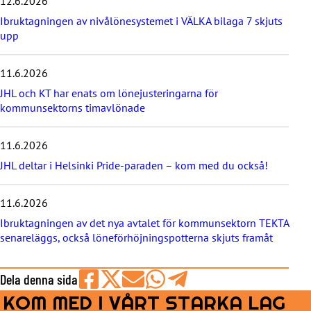
12.6.2026
n
a
Ibruktagningen av nivålönesystemet i VÄLKA bilaga 7 skjuts
s
upp
t
e
11.6.2026
n
y
JHL och KT har enats om lönejusteringarna för
h
kommunsektorns timavlönade
e
t
e
11.6.2026
r
JHL deltar i Helsinki Pride-paraden – kom med du också!
n
a
11.6.2026
Ibruktagningen av det nya avtalet för kommunsektorn TEKTA
senareläggs, också löneförhöjningspotterna skjuts framåt
Dela denna sida
KOM MED I VÅRT STARKA LAG
Share
Share
Share
Share
Share