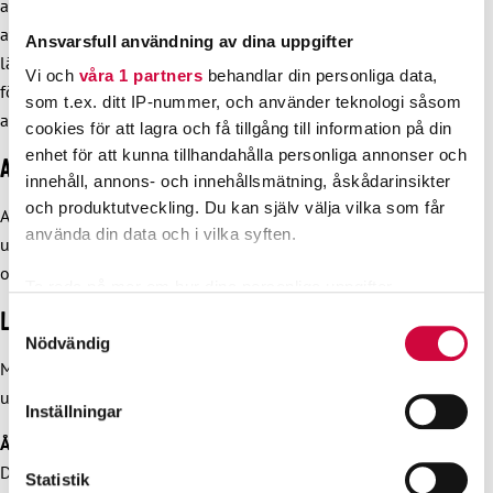
avlönade dagarna kan den andra föräldern få 32 vardagar
avlönad familjeledighet. Den andra föräldern får rätt till
Ansvarsfull användning av dina uppgifter
längre avlönad familjeledighet om barnets beräknade
Vi och
våra 1 partners
behandlar din personliga data,
födelsedag är 4.9.2022 eller därefter eller om den dag som
som t.ex. ditt IP-nummer, och använder teknologi såsom
adoptivbarnet tas i vård är 31.7.2022 eller därefter.
cookies för att lagra och få tillgång till information på din
enhet för att kunna tillhandahålla personliga annonser och
Arbetsgrupp för utveckling av lönesystemet
innehåll, annons- och innehållsmätning, åskådarinsikter
och produktutveckling. Du kan själv välja vilka som får
Arbetsgruppen har i uppgift att under avtalsperiodens lopp
använda din data och i vilka syften.
utreda förutsättningarna för utveckling av lönesystemet och
olika avlöningssätt.
Ta reda på mer om hur dina personliga uppgifter
behandlas och ställ in dina preferenser i
detaljsektionen
.
Löneprogrammet
Samtyckesval
Du kan ändra eller dra tillbaka ditt samtycke när som
Nödvändig
helst från cookie-förklaringen.
Målet för det femåriga löneprogrammet 2023–2027 är att
utveckla lönesystemet och övriga avtalsbestämmelser.
Inställningar
Vi använder enhetsidentifierare för att anpassa innehållet
År 2023
och annonserna till användarna, tillhandahålla funktioner
Den 1.6.2023 används en 1,2 procents lokal justeringsrat,
för sociala medier och analysera vår trafik. Vi
Statistik