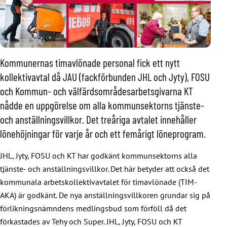
Kommunernas timavlönade personal fick ett nytt
kollektivavtal då JAU (fackförbunden JHL och Jyty), FOSU
och Kommun- och välfärdsområdesarbetsgivarna KT
nådde en uppgörelse om alla kommunsektorns tjänste-
och anställningsvillkor. Det treåriga avtalet innehåller
lönehöjningar för varje år och ett femårigt löneprogram.
JHL, Jyty, FOSU och KT har godkänt kommunsektorns alla
tjänste- och anställningsvillkor. Det här betyder att också det
kommunala arbetskollektivavtalet för timavlönade (TIM-
AKA) är godkänt. De nya anställningsvillkoren grundar sig på
förlikningsnämndens medlingsbud som förföll då det
förkastades av Tehy och Super. JHL, Jyty, FOSU och KT