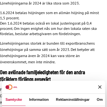
Lönehöjningarna år 2024 är lika stora som 2023.
1.6.2024 betalas höjningen som en allmän höjning på minst
1,5 procent.
Den 1.6.2024 betalas också en lokal justeringsrat på 0,4
procent. Om ingen enighet nås om hur den lokala raten ska
fördelas, beslutar arbetsgivaren om fördelningen.
Lönehöjningarnas storlek är bunden till exportbranschens
lönehöjningar på samma sätt som år 2023. Det betyder att
lönehöjningarna även år 2024 kan vara större än
överenskommet, men inte mindre.
Den avlönade familjeledigheten för den andra
föräldern förlängs avsevärt
Familjeledighetsreformen träder i kraft den 1 augusti 2022.
Den andra förälderns avlönade familjeledighet förlängs
Samtycke
Information
Reklaminställningar
Om
avsevärt i kommunsektorns avtal. Istället för de tidigare 12