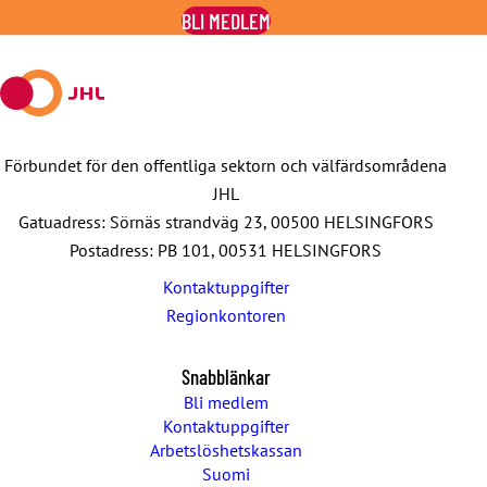
on
on
by
on
on
BLI MEDLEM
Facebook
X
E-
WhatsApp
Telegram
mail
Förbundet för den offentliga sektorn och välfärdsområdena
JHL
Gatuadress: Sörnäs strandväg 23, 00500 HELSINGFORS
Postadress: PB 101, 00531 HELSINGFORS
Kontaktuppgifter
Regionkontoren
Snabblänkar
Bli medlem
Kontaktuppgifter
Arbetslöshetskassan
Suomi