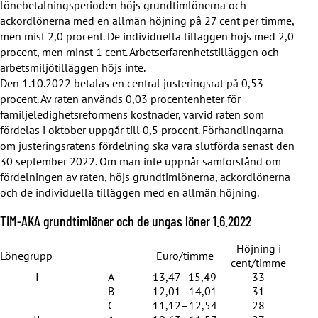
lönebetalningsperioden höjs grundtimlönerna och
ackordlönerna med en allmän höjning på 27 cent per timme,
men mist 2,0 procent. De individuella tilläggen höjs med 2,0
procent, men minst 1 cent. Arbetserfarenhetstilläggen och
arbetsmiljötilläggen höjs inte.
Den 1.10.2022 betalas en central justeringsrat på 0,53
procent. Av raten används 0,03 procentenheter för
familjeledighetsreformens kostnader, varvid raten som
fördelas i oktober uppgår till 0,5 procent. Förhandlingarna
om justeringsratens fördelning ska vara slutförda senast den
30 september 2022. Om man inte uppnår samförstånd om
fördelningen av raten, höjs grundtimlönerna, ackordlönerna
och de individuella tilläggen med en allmän höjning.
TIM-AKA grundtimlöner och de ungas löner 1.6.2022
Höjning i
Lönegrupp
Euro/timme
cent/timme
I
A
13,47–15,49
33
B
12,01–14,01
31
C
11,12–12,54
28