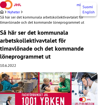
Hoppa
mittJHL
SV
Suomi
till
innehållet
Nyheter
English
Så här ser det kommunala arbetskollektivavtalet för
timavlönade och det kommande löneprogrammet ut
Så här ser det kommunala
arbetskollektivavtalet för
timavlönade och det kommande
löneprogrammet ut
10.6.2022