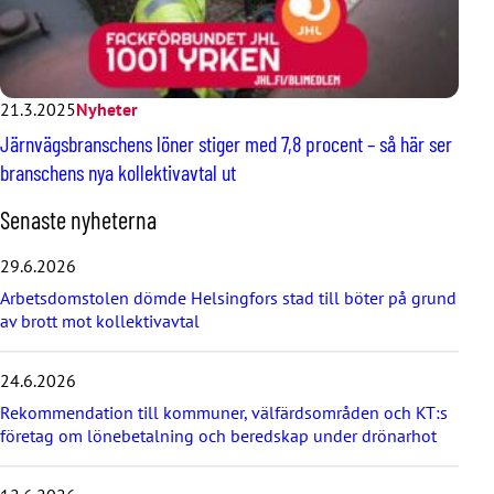
21.3.2025
Nyheter
Järnvägsbranschens löner stiger med 7,8 procent – så här ser
branschens nya kollektivavtal ut
H
Senaste nyheterna
o
p
29.6.2026
p
Arbetsdomstolen dömde Helsingfors stad till böter på grund
a
av brott mot kollektivavtal
ö
v
e
24.6.2026
r
d
Rekommendation till kommuner, välfärdsområden och KT:s
e
företag om lönebetalning och beredskap under drönarhot
s
e