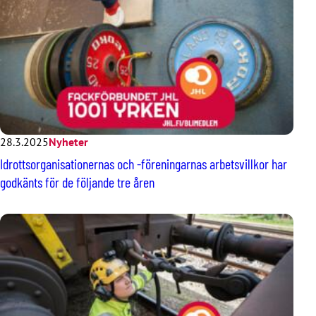
28.3.2025
Nyheter
Idrottsorganisationernas och -föreningarnas arbetsvillkor har
godkänts för de följande tre åren