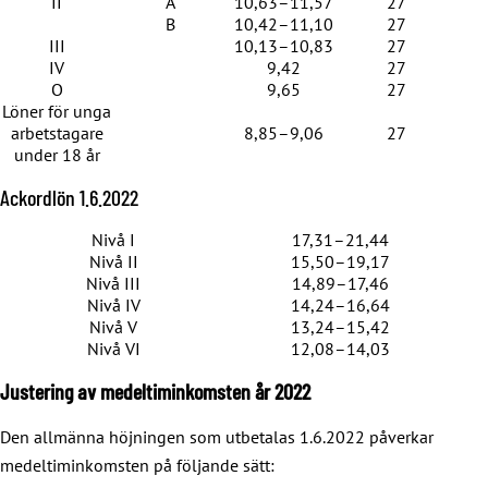
II
A
10,63–11,57
27
B
10,42–11,10
27
III
10,13–10,83
27
IV
9,42
27
O
9,65
27
Löner för unga
arbetstagare
8,85–9,06
27
under 18 år
Ackordlön 1.6.2022
Nivå I
17,31–21,44
Nivå II
15,50–19,17
Nivå III
14,89–17,46
Nivå IV
14,24–16,64
Nivå V
13,24–15,42
Nivå VI
12,08–14,03
Justering av medeltiminkomsten år 2022
Den allmänna höjningen som utbetalas 1.6.2022 påverkar
medeltiminkomsten på följande sätt: