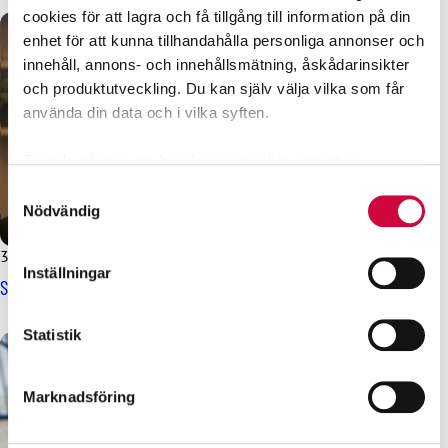
cookies för att lagra och få tillgång till information på din
enhet för att kunna tillhandahålla personliga annonser och
innehåll, annons- och innehållsmätning, åskådarinsikter
och produktutveckling. Du kan själv välja vilka som får
använda din data och i vilka syften.
Ta reda på mer om hur dina personliga uppgifter
behandlas och ställ in dina preferenser i
detaljsektionen
.
Samtyckesval
Du kan ändra eller dra tillbaka ditt samtycke när som
Nödvändig
helst från cookie-förklaringen.
31.3.2025
Nyheter
Inställningar
Vi använder enhetsidentifierare för att anpassa innehållet
Statens arbetskonflikt till riksmedlaren
och annonserna till användarna, tillhandahålla funktioner
för sociala medier och analysera vår trafik. Vi
Statistik
vidarebefordrar även sådana identifierare och annan
information från din enhet till de sociala medier och
Marknadsföring
annons- och analysföretag som vi samarbetar med.
Dessa kan i sin tur kombinera informationen med annan