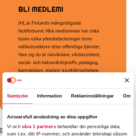
BLI MEDLEM!
JHL är Finlands mångsidigaste
fackförbund. Våra medlemmar har cirka
tusen olika yrkesbeteckningar inom
välfärdssektorn eller offentliga tjänster.
Vare sig du är närvårdare, vårdassistent,
social- och hälsovårdsproffs, pedagog,
barnskötare, städare, kosthållsarbetare,
sekreterare, väktare eller konduktör är vi
fackförbundet för dig!
Samtycke
Information
Reklaminställningar
Om
Bli medlem!
Ansvarsfull användning av dina uppgifter
Vi och
våra 1 partners
behandlar din personliga data,
Dessa kanske också intresserar dig
som t.ex. ditt IP-nummer, och använder teknologi såsom