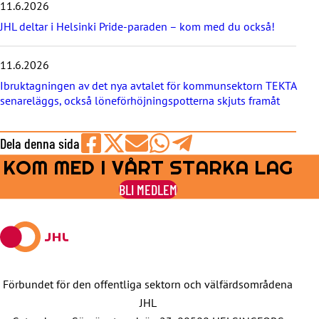
e
11.6.2026
r
JHL deltar i Helsinki Pride-paraden – kom med du också!
n
a
11.6.2026
Ibruktagningen av det nya avtalet för kommunsektorn TEKTA
senareläggs, också löneförhöjningspotterna skjuts framåt
Dela denna sida
KOM MED I VÅRT STARKA LAG
Share
Share
Share
Share
Share
on
on
by
on
on
BLI MEDLEM
Facebook
X
E-
WhatsApp
Telegram
mail
Förbundet för den offentliga sektorn och välfärdsområdena
JHL