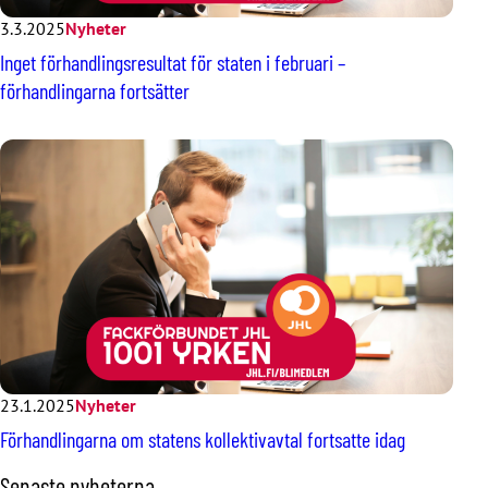
3.3.2025
Nyheter
Inget förhandlingsresultat för staten i februari –
förhandlingarna fortsätter
23.1.2025
Nyheter
Förhandlingarna om statens kollektivavtal fortsatte idag
H
Senaste nyheterna