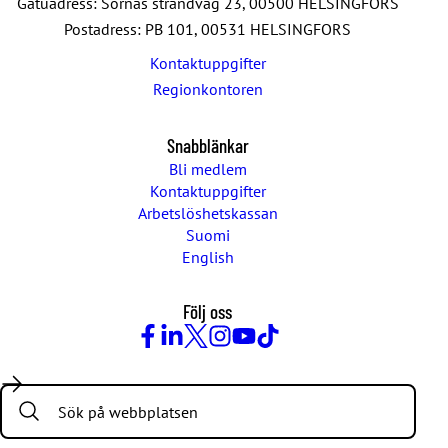
Gatuadress: Sörnäs strandväg 23, 00500 HELSINGFORS
Postadress: PB 101, 00531 HELSINGFORS
Kontaktuppgifter
Regionkontoren
Snabblänkar
Bli medlem
Kontaktuppgifter
Arbetslöshetskassan
Suomi
English
Följ oss
Facebook
LinkedIn
Twitter
Instagram
Youtube
TikTok
Search: