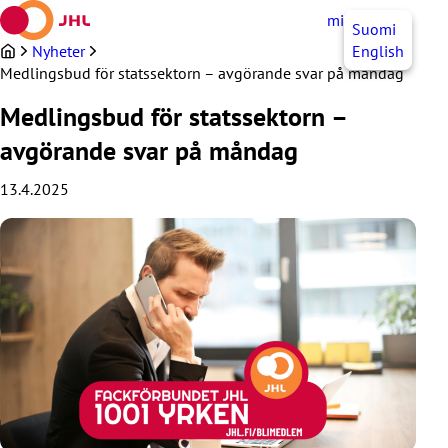
Hoppa
mittJHL
SV
Suomi
till
innehållet
Nyheter
English
Medlingsbud för statssektorn – avgörande svar på måndag
Medlingsbud för statssektorn –
avgörande svar på måndag
13.4.2025