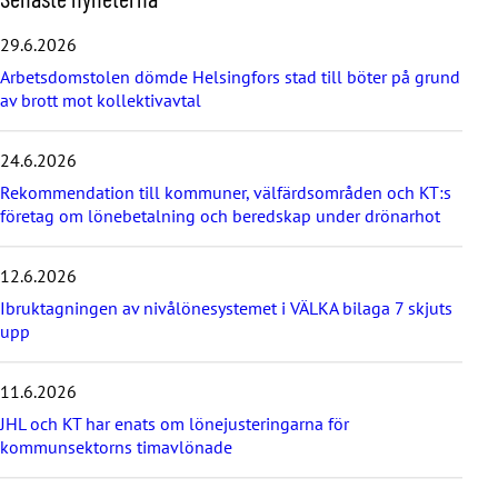
o
p
29.6.2026
p
Arbetsdomstolen dömde Helsingfors stad till böter på grund
a
av brott mot kollektivavtal
ö
v
e
24.6.2026
r
d
Rekommendation till kommuner, välfärdsområden och KT:s
e
företag om lönebetalning och beredskap under drönarhot
s
e
12.6.2026
n
a
Ibruktagningen av nivålönesystemet i VÄLKA bilaga 7 skjuts
s
upp
t
e
11.6.2026
n
y
JHL och KT har enats om lönejusteringarna för
h
kommunsektorns timavlönade
e
t