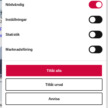
Du kan ändra eller dra tillbaka ditt samtycke när som
Nödvändig
helst från cookie-förklaringen.
Inställningar
25.3.2025
Nyheter
Vi använder enhetsidentifierare för att anpassa innehållet
och annonserna till användarna, tillhandahålla funktioner
Finavias nya kollektivavtal: löneförhöjningar i tre omgångar,
för sociala medier och analysera vår trafik. Vi
Statistik
miljöfrågor tas med i samarbete
vidarebefordrar även sådana identifierare och annan
information från din enhet till de sociala medier och
Marknadsföring
annons- och analysföretag som vi samarbetar med.
Dessa kan i sin tur kombinera informationen med annan
information som du har tillhandahållit eller som de har
samlat in när du har använt deras tjänster.
Tillåt alla
Tillåt urval
Avvisa
6.3.2025
Nyheter