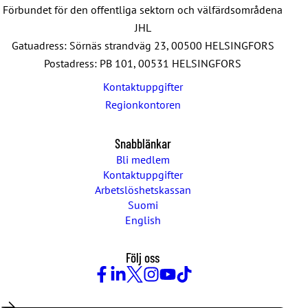
Förbundet för den offentliga sektorn och välfärdsområdena
JHL
Gatuadress: Sörnäs strandväg 23, 00500 HELSINGFORS
Postadress: PB 101, 00531 HELSINGFORS
Kontaktuppgifter
Regionkontoren
Snabblänkar
Bli medlem
Kontaktuppgifter
Arbetslöshetskassan
Suomi
English
Följ oss
Facebook
LinkedIn
Twitter
Instagram
Youtube
TikTok