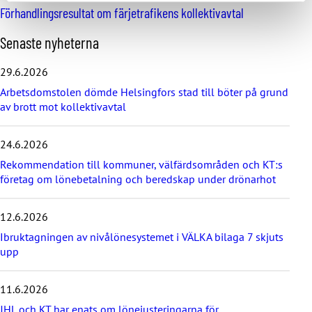
Förhandlingsresultat om färjetrafikens kollektivavtal
H
Senaste nyheterna
o
p
29.6.2026
p
Arbetsdomstolen dömde Helsingfors stad till böter på grund
a
av brott mot kollektivavtal
ö
v
e
24.6.2026
r
d
Rekommendation till kommuner, välfärdsområden och KT:s
e
företag om lönebetalning och beredskap under drönarhot
s
e
12.6.2026
n
a
Ibruktagningen av nivålönesystemet i VÄLKA bilaga 7 skjuts
s
upp
t
e
11.6.2026
n
y
JHL och KT har enats om lönejusteringarna för