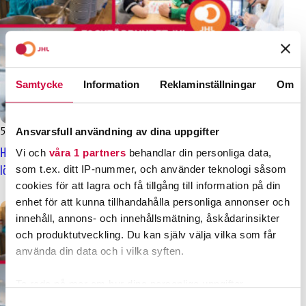
Samtycke
Information
Reklaminställningar
Om
5.5.2025
Nyheter
Ansvarsfull användning av dina uppgifter
Här är nya VÄLKA: lönerna stiger enligt allmänna linjen,
Vi och
våra 1 partners
behandlar din personliga data,
löneprogrammet fortsätter
som t.ex. ditt IP-nummer, och använder teknologi såsom
cookies för att lagra och få tillgång till information på din
enhet för att kunna tillhandahålla personliga annonser och
innehåll, annons- och innehållsmätning, åskådarinsikter
och produktutveckling. Du kan själv välja vilka som får
använda din data och i vilka syften.
Ta reda på mer om hur dina personliga uppgifter
behandlas och ställ in dina preferenser i
detaljsektionen
.
Samtyckesval