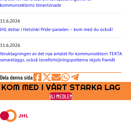
h
kommunsektorns timavlönade
e
t
e
11.6.2026
r
JHL deltar i Helsinki Pride-paraden – kom med du också!
n
a
11.6.2026
Ibruktagningen av det nya avtalet för kommunsektorn TEKTA
senareläggs, också löneförhöjningspotterna skjuts framåt
Dela denna sida
KOM MED I VÅRT STARKA LAG
Share
Share
Share
Share
Share
on
on
by
on
on
BLI MEDLEM
Facebook
X
E-
WhatsApp
Telegram
mail