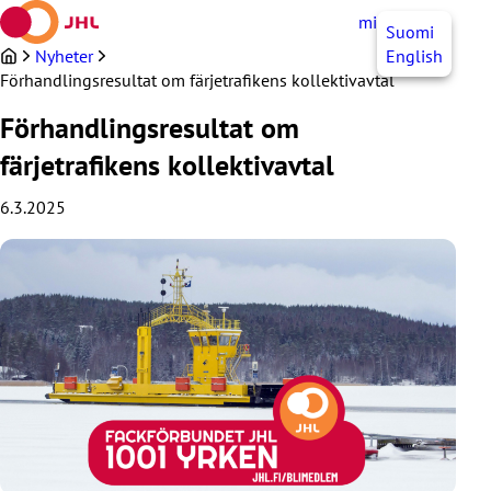
Hoppa
mittJHL
SV
Suomi
till
innehållet
Nyheter
English
Förhandlingsresultat om färjetrafikens kollektivavtal
Förhandlingsresultat om
färjetrafikens kollektivavtal
6.3.2025