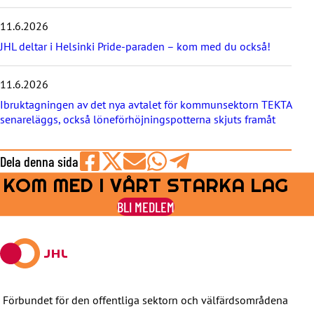
t
e
11.6.2026
r
JHL deltar i Helsinki Pride-paraden – kom med du också!
n
a
11.6.2026
Ibruktagningen av det nya avtalet för kommunsektorn TEKTA
senareläggs, också löneförhöjningspotterna skjuts framåt
Dela denna sida
KOM MED I VÅRT STARKA LAG
Share
Share
Share
Share
Share
on
on
by
on
on
BLI MEDLEM
Facebook
X
E-
WhatsApp
Telegram
mail
Förbundet för den offentliga sektorn och välfärdsområdena