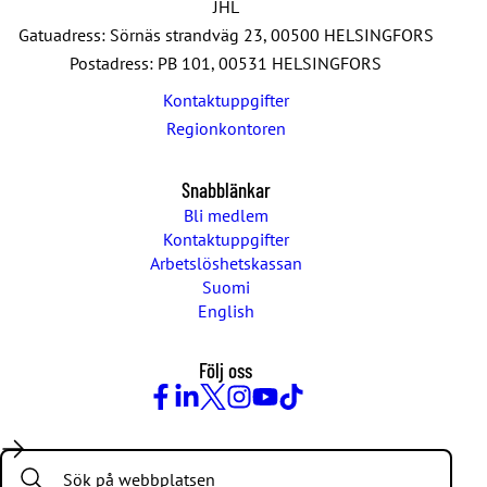
JHL
Gatuadress: Sörnäs strandväg 23, 00500 HELSINGFORS
Postadress: PB 101, 00531 HELSINGFORS
Kontaktuppgifter
Regionkontoren
Snabblänkar
Bli medlem
Kontaktuppgifter
Arbetslöshetskassan
Suomi
English
Följ oss
Facebook
LinkedIn
Twitter
Instagram
Youtube
TikTok
Search: