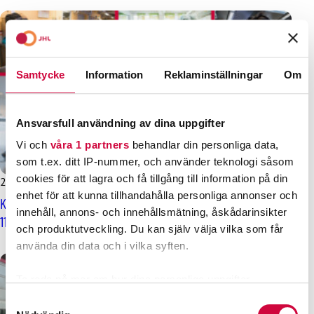
Samtycke
Information
Reklaminställningar
Om
Ansvarsfull användning av dina uppgifter
Vi och
våra 1 partners
behandlar din personliga data,
som t.ex. ditt IP-nummer, och använder teknologi såsom
cookies för att lagra och få tillgång till information på din
27.2.2025
enhet för att kunna tillhandahålla personliga annonser och
Kommun- och välfärdssektorns avtalsförhandlingar inleds den
innehåll, annons- och innehållsmätning, åskådarinsikter
11 mars
och produktutveckling. Du kan själv välja vilka som får
använda din data och i vilka syften.
Ta reda på mer om hur dina personliga uppgifter
behandlas och ställ in dina preferenser i
detaljsektionen
.
Samtyckesval
Du kan ändra eller dra tillbaka ditt samtycke när som