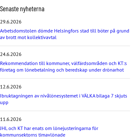
H
Senaste nyheterna
o
p
29.6.2026
p
Arbetsdomstolen dömde Helsingfors stad till böter på grund
a
av brott mot kollektivavtal
ö
v
e
24.6.2026
r
d
Rekommendation till kommuner, välfärdsområden och KT:s
e
företag om lönebetalning och beredskap under drönarhot
s
e
12.6.2026
n
a
Ibruktagningen av nivålönesystemet i VÄLKA bilaga 7 skjuts
s
upp
t
e
11.6.2026
n
y
JHL och KT har enats om lönejusteringarna för
h
kommunsektorns timavlönade
e