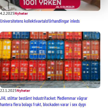
4.2.2025
Nyheter
Universitetens kollektivavtalsförhandlingar inleds
22.1.2025
Nyheter
JHL stöttar bestämt Industrifacket: Medlemmar vägrar
hantera flera bolags frakt, blockaden varar i sex dygn