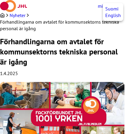
Hoppa
mittJHL
SV
Suomi
till
innehållet
Nyheter
English
Förhandlingarna om avtalet för kommunsektorns tekniska
personal är igång
Förhandlingarna om avtalet för
kommunsektorns tekniska personal
är igång
1.4.2025