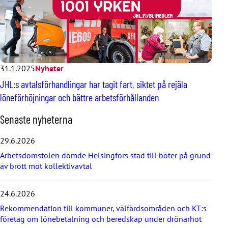
31.1.2025
Nyheter
JHL:s avtalsförhandlingar har tagit fart, siktet på rejäla
löneförhöjningar och bättre arbetsförhållanden
H
Senaste nyheterna
o
p
29.6.2026
p
Arbetsdomstolen dömde Helsingfors stad till böter på grund
a
av brott mot kollektivavtal
ö
v
e
24.6.2026
r
d
Rekommendation till kommuner, välfärdsområden och KT:s
e
företag om lönebetalning och beredskap under drönarhot