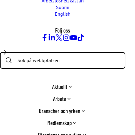
Arbetslöshetskassan
Suomi
English
Följ oss
Facebook
LinkedIn
Twitter
Instagram
Youtube
TikTok
Search:
Aktuellt
Arbete
Branscher och yrken
Medlemskap
Föreningar och aktiva