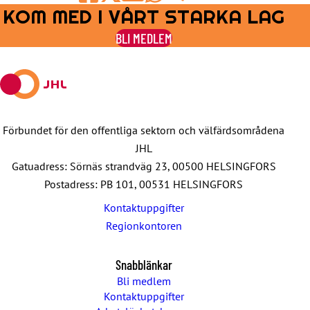
KOM MED I VÅRT STARKA LAG
Share
Share
Share
Share
Share
on
on
by
on
on
BLI MEDLEM
Facebook
X
E-
WhatsApp
Telegram
mail
Förbundet för den offentliga sektorn och välfärdsområdena
JHL
Gatuadress: Sörnäs strandväg 23, 00500 HELSINGFORS
Postadress: PB 101, 00531 HELSINGFORS
Kontaktuppgifter
Regionkontoren
Snabblänkar
Bli medlem
Kontaktuppgifter