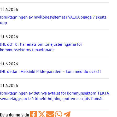
s
e
12.6.2026
n
a
Ibruktagningen av nivålönesystemet i VÄLKA bilaga 7 skjuts
s
upp
t
e
11.6.2026
n
y
JHL och KT har enats om lönejusteringarna för
h
kommunsektorns timavlönade
e
t
e
11.6.2026
r
JHL deltar i Helsinki Pride-paraden – kom med du också!
n
a
11.6.2026
Ibruktagningen av det nya avtalet för kommunsektorn TEKTA
senareläggs, också löneförhöjningspotterna skjuts framåt
Dela denna sida