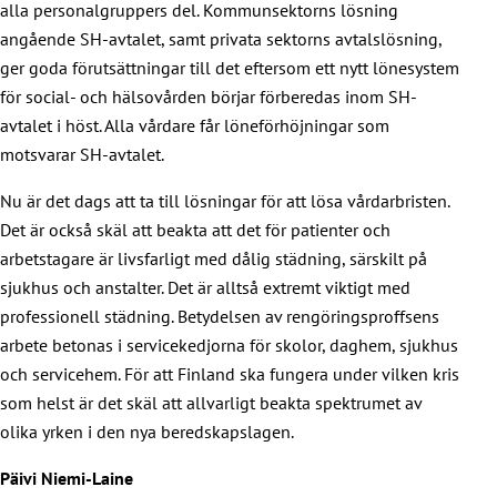
alla personalgruppers del. Kommunsektorns lösning
angående SH-avtalet, samt privata sektorns avtalslösning,
ger goda förutsättningar till det eftersom ett nytt lönesystem
för social- och hälsovården börjar förberedas inom SH-
avtalet i höst. Alla vårdare får löneförhöjningar som
motsvarar SH-avtalet.
Nu är det dags att ta till lösningar för att lösa vårdarbristen.
Det är också skäl att beakta att det för patienter och
arbetstagare är livsfarligt med dålig städning, särskilt på
sjukhus och anstalter. Det är alltså extremt viktigt med
professionell städning. Betydelsen av rengöringsproffsens
arbete betonas i servicekedjorna för skolor, daghem, sjukhus
och servicehem. För att Finland ska fungera under vilken kris
som helst är det skäl att allvarligt beakta spektrumet av
olika yrken i den nya beredskapslagen.
Päivi Niemi-Laine