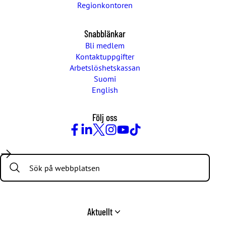
Regionkontoren
Snabblänkar
Bli medlem
Kontaktuppgifter
Arbetslöshetskassan
Suomi
English
Följ oss
Facebook
LinkedIn
Twitter
Instagram
Youtube
TikTok
Search:
Aktuellt