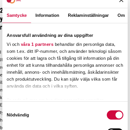
2. Fackförbundet JHL: Det är bra och välkommet att
Samtycke
Information
Reklaminställningar
Om
yrkesexamen i pedagogik och handledning
reformeras
Ansvarsfull användning av dina uppgifter
Vi och
våra 1 partners
behandlar din personliga data,
som t.ex. ditt IP-nummer, och använder teknologi såsom
I sitt utlåtande till Utbildningsstyrelsen tackar fackförbundet
cookies för att lagra och få tillgång till information på din
JHL för att yrkesexamen i pedagogik och handledning
enhet för att kunna tillhandahålla personliga annonser och
reformeras. Planen är att den nuvarande finska
innehåll, annons- och innehållsmätning, åskådarinsikter
examensbenämningen koulunkäynnin ja aamu- ja
och produktutveckling. Du kan själv välja vilka som får
iltapäivätoiminnan ohjaaja (’ledare för skolgång och
använda din data och i vilka syften.
morgon- och eftermiddagsverksamhet’) ska ändras till bara
koulunkäynninohjaaja (skolgångshandledare/elevassistent).
Ta reda på mer om hur dina personliga uppgifter
Enligt fackförbundet är den nya examensbenämningen
behandlas och ställ in dina preferenser i
detaljsektionen
.
Samtyckesval
tydligare än den föregående benämningen. Elevassistenten
Du kan ändra eller dra tillbaka ditt samtycke när som
Nödvändig
handleder elevens studier och inlärning. Således skiljer både
helst från cookie-förklaringen.
benämningen och arbetsuppgiften från till exempel