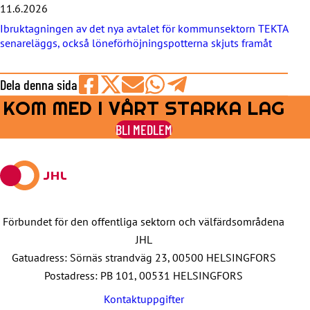
11.6.2026
Ibruktagningen av det nya avtalet för kommunsektorn TEKTA
senareläggs, också löneförhöjningspotterna skjuts framåt
Dela denna sida
KOM MED I VÅRT STARKA LAG
Share
Share
Share
Share
Share
on
on
by
on
on
BLI MEDLEM
Facebook
X
E-
WhatsApp
Telegram
mail
Förbundet för den offentliga sektorn och välfärdsområdena
JHL
Gatuadress: Sörnäs strandväg 23, 00500 HELSINGFORS
Postadress: PB 101, 00531 HELSINGFORS
Kontaktuppgifter