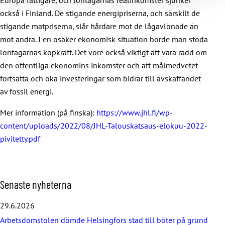
också i Finland. De stigande energipriserna, och särskilt de
stigande matpriserna, slår hårdare mot de lågavlönade än
mot andra. I en osäker ekonomisk situation borde man stöda
löntagarnas köpkraft. Det vore också viktigt att vara rädd om
den offentliga ekonomins inkomster och att målmedvetet
fortsätta och öka investeringar som bidrar till avskaffandet
av fossil energi.
Mer information (på finska):
https://www.jhl.fi/wp-
content/uploads/2022/08/JHL-Talouskatsaus-elokuu-2022-
pivitetty.pdf
H
Senaste nyheterna
o
p
29.6.2026
p
Arbetsdomstolen dömde Helsingfors stad till böter på grund
a