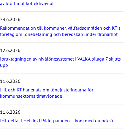
av brott mot kollektivavtal
ö
v
e
24.6.2026
r
d
Rekommendation till kommuner, välfärdsområden och KT:s
e
företag om lönebetalning och beredskap under drönarhot
s
e
12.6.2026
n
a
Ibruktagningen av nivålönesystemet i VÄLKA bilaga 7 skjuts
s
upp
t
e
11.6.2026
n
y
JHL och KT har enats om lönejusteringarna för
h
kommunsektorns timavlönade
e
t
e
11.6.2026
r
JHL deltar i Helsinki Pride-paraden – kom med du också!
n
a