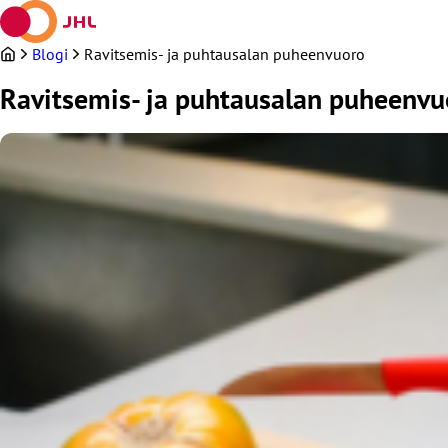
Siirry
sisältöön
Blogi
Ravitsemis- ja puhtausalan puheenvuoro
Ravitsemis- ja puhtausalan puheenvu