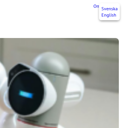
OmaJHL
FI
Svenska
English