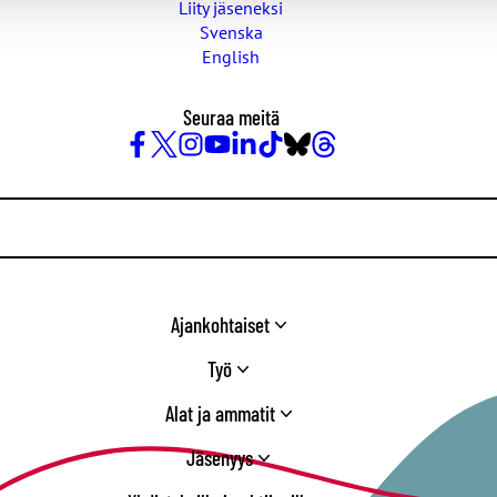
Liity jäseneksi
Svenska
English
Seuraa meitä
Facebook
X
Instagram
YouTube
LinkedIn
TikTok
Bluesky
Threads
/
Twitter
Ajankohtaiset
Työ
Alat ja ammatit
Jäsenyys