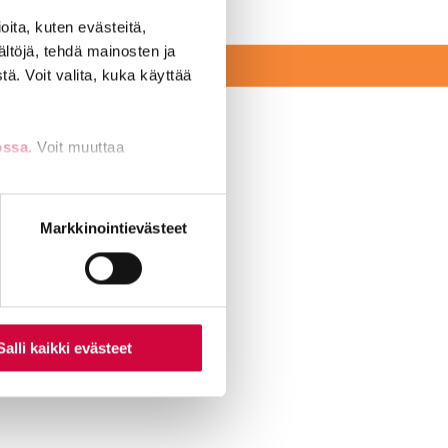
n?
ita, kuten evästeitä,
ältöjä, tehdä mainosten ja
EKSI
ä. Voit valita, kuka käyttää
ossa
. Voit muuttaa
nti- tai
Markkinointievästeet
amerkkejä.
Salli kaikki evästeet