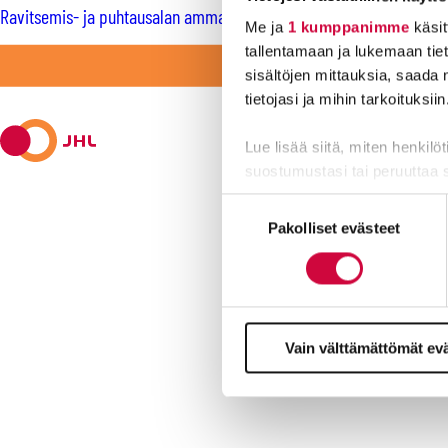
Ravitsemis- ja puhtausalan ammattilaiset ovat työelämän muutokse
Me ja
1 kumppanimme
käsit
tallentamaan ja lukemaan tieto
LI
sisältöjen mittauksia, saada 
tietojasi ja mihin tarkoituksiin
Lue lisää siitä, miten henkilö
suostumustasi tai peruuttaa 
Suostumuksen
Evästeistä osa on välttämättö
Pakolliset evästeet
valinta
markkinointitarkoituksiin.
Kyllä joku hoi
Vain välttämättömät ev