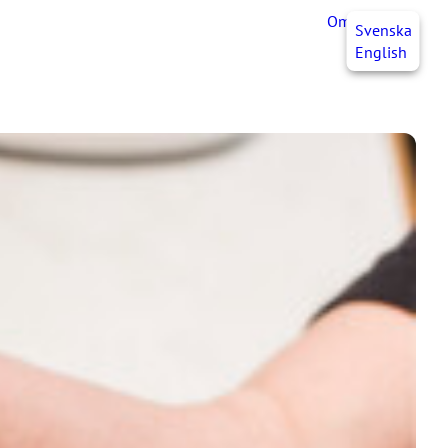
OmaJHL
FI
Svenska
English