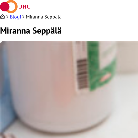
Siirry
sisältöön
Blogi
Miranna Seppälä
Miranna Seppälä