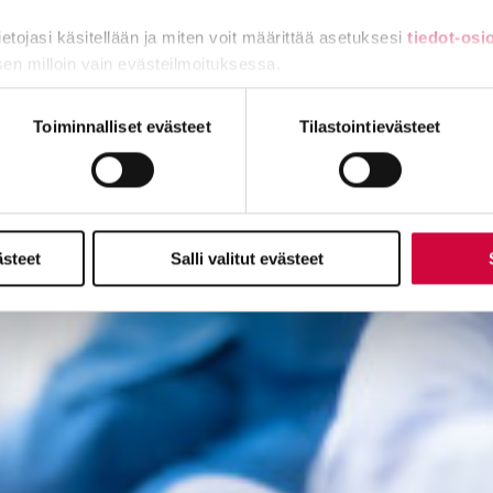
tietojasi käsitellään ja miten voit määrittää asetuksesi
tiedot-osi
sen milloin vain evästeilmoituksessa.
miä, osa sivuston toimintaa parantavia, ja osaa käytetään tilastoi
Toiminnalliset evästeet
Tilastointievästeet
ästeet
Salli valitut evästeet