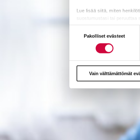
Lue lisää siitä, miten henkilö
suostumustasi tai peruuttaa 
Suostumuksen
Evästeistä osa on välttämättö
Pakolliset evästeet
valinta
markkinointitarkoituksiin.
Vain välttämättömät ev