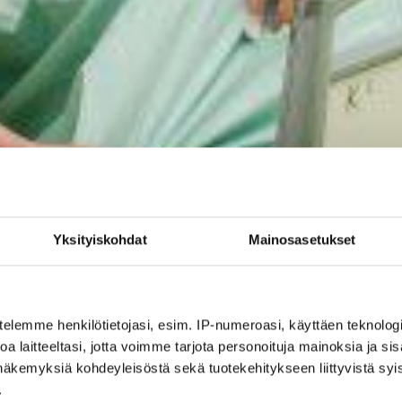
Yksityiskohdat
Mainosasetukset
telemme henkilötietojasi, esim. IP-numeroasi, käyttäen teknologio
a laitteeltasi, jotta voimme tarjota personoituja mainoksia ja sis
näkemyksiä kohdeyleisöstä sekä tuotekehitykseen liittyvistä syist
.