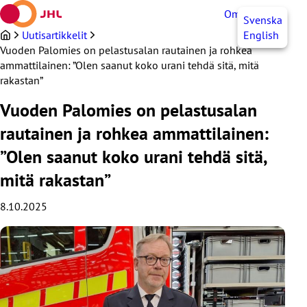
Siirry
OmaJHL
FI
Svenska
sisältöön
Uutisartikkelit
English
Vuoden Palomies on pelastusalan rautainen ja rohkea
ammattilainen: ”Olen saanut koko urani tehdä sitä, mitä
rakastan”
Vuoden Palomies on pelastusalan
rautainen ja rohkea ammattilainen:
”Olen saanut koko urani tehdä sitä,
mitä rakastan”
8.10.2025