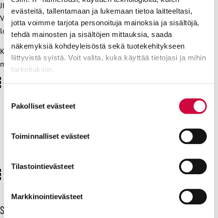
JHL:stä. Vuoden Palomies on valittu vuodesta 1982 lähtien.
evästeitä, tallentamaan ja lukemaan tietoa laitteeltasi,
Voittaja julkistettiin Turvallisuusmessuilla Helsingissä 8.
jotta voimme tarjota personoituja mainoksia ja sisältöjä,
lokakuuta.
tehdä mainosten ja sisältöjen mittauksia, saada
näkemyksiä kohdeyleisöstä sekä tuotekehitykseen
Katso Helsingin kaupungin pelastuslaitoksen videolta,
liittyvistä syistä. Voit valita, kuka käyttää tietojasi ja mihin
miten
Jari Korkimäki
saateltiin eläkkeelle lokakuussa 2025.
tarkoituksiin.
Lue lisää siitä, miten henkilötietojasi käsitellään ja miten
Suostumuksen
voit määrittää asetuksesi
tiedot-osiossa
. Voit muuttaa
Pakolliset evästeet
valinta
suostumustasi tai peruuttaa sen milloin vain
Sinun on hyväksyttävä markkinoint- ja
evästeilmoituksessa.
Toiminnalliset evästeet
tilastointiievästeet nähdäksesi tämän sisällön.
Näytä Facebookissa
Uusi suostumus klikkaamalla tästä
Evästeistä osa on välttämättömiä, osa sivuston toimintaa
parantavia, ja osaa käytetään tilastointi- tai
Tilastointievästeet
markkinointitarkoituksiin.
Markkinointievästeet
Sinua voisi kiinnostaa myös