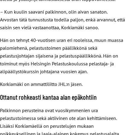
– Kun kuulin saavani palkinnon, olin aivan sanaton.
Arvostan tätä tunnustusta todella paljon, enkä arvannut, että
saisin sen vielä vastaanottaa, Korkiamäki sanoo.
Hän on tehnyt 40-vuotisen uran eri rooleissa, muun muassa
palomiehenä, pelastustoimen päällikkönä sekä
pelastusjohtajan sijaisena ja pelastuspäällikkönä. Hän on
toiminut myös Helsingin Pelastuskoulussa pelastaja- ja
alipäällystökurssin johtajana vuosien ajan.
Korkiamäki on ammattiliitto JHL:n jäsen.
Ottanut rohkeasti kantaa alan epäkohtiin
Palkinnon perusteina ovat vuosikymmenien ura
pelastustoimessa sekä aktiivinen ote alan kehittämiseen.
Lisäksi Korkiamäellä on perustelujen mukaan
poikkeuksellinen ja laaja-alainen kokemus pelastusalalta