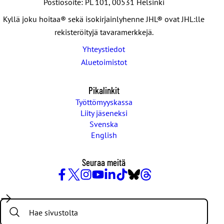
Postiosoite: PL 101, 00531 Helsinki
Kyllä joku hoitaa® sekä isokirjainlyhenne JHL® ovat JHL:lle
rekisteröityjä tavaramerkkejä.
Yhteystiedot
Aluetoimistot
Pikalinkit
Työttömyyskassa
Liity jäseneksi
Svenska
English
Seuraa meitä
Facebook
X
Instagram
YouTube
LinkedIn
TikTok
Bluesky
Threads
/
Search:
Twitter