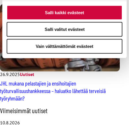
Salli kaikki evästeet
Salli valitut evästeet
Vain välttämättömät evästeet
26.9.2025
Uutiset
JHL mukana pelastajien ja ensihoitajien
työturvallisuushankkeessa – haluatko lähettää terveisiä
työryhmään?
O
Viimeisimmät uutiset
h
i
10.8.2026
t