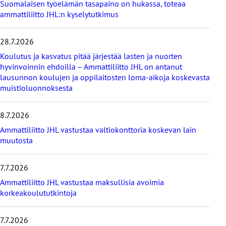
Suomalaisen työelämän tasapaino on hukassa, toteaa
a
ammattiliitto JHL:n kyselytutkimus
v
i
i
28.7.2026
m
e
Koulutus ja kasvatus pitää järjestää lasten ja nuorten
i
hyvinvoinnin ehdoilla – Ammattiliitto JHL on antanut
s
lausunnon koulujen ja oppilaitosten loma-aikoja koskevasta
i
muistioluonnoksesta
m
m
8.7.2026
ä
t
Ammattiliitto JHL vastustaa valtiokonttoria koskevan lain
u
muutosta
u
t
i
7.7.2026
s
Ammattiliitto JHL vastustaa maksullisia avoimia
e
korkeakoulututkintoja
t
7.7.2026