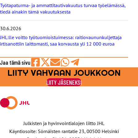
Työtapaturma- ja ammattitautivakuutus turvaa työelämässä,
tiedä ainakin tämä vakuutuksesta
30.6.2026
JHL:lle voitto työtuomioistuimessa: raitiovaununkuljettaja
irtisanottiin laittomasti, saa korvausta yli 12 000 euroa
Jaa tämä sivu
LIITY VAHVAAN JOUKKOON
Jaa
Jaa
Jaa
Jaa
Jaa
Facebookissa
viestipalvelu
sähköpostilla
WhatsAppilla
Telegramilla
LIITY JÄSENEKSI
X:ssä
Julkisten ja hyvinvointialojen liitto JHL
Käyntiosoite: Sörnäisten rantatie 23, 00500 Helsinki