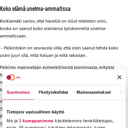
Koko elämä unelma-ammatissa
Korkiamäki sanoo, että hänellä on ollut mieletön onni,
koska on saanut koko elämänsä työskennellä unelma-
ammatissaan.
– Palkintokin on seurausta siitä, että olen saanut tehdä koko
urani juuri sitä, mitä haluan ja mitä rakastan.
Palkinto myönnetään esimerkillisestä toiminnasta, erityistä
tunnustusta ansaitsevan pelastustehtävän suorituksesta tai
muusta teosta, joka kohottaa pelastusalan, pelastuslaitosten
tai palokuntien arvostusta.
Suostumus
Yksityiskohdat
Mainosasetukset
Tiet
Valinnan tekee vuosittain toimikunta, johon kuuluu edustaja
Suomen Pelastusalan Keskusjärjestöstä, Suomen
Tietojesi vastuullinen käyttö
Palopäällystöliitosta, Suomen pelastusalan ammattilaisista,
Me ja
1 kumppanimme
käsittelemme henkilötietojasi,
Suomen Sopimuspalokuntien Liitosta sekä ammattiliitto
esim. IP-numeroasi, käyttäen teknologioita, kuten