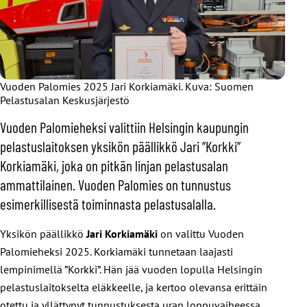
Vuoden Palomies 2025 Jari Korkiamäki. Kuva: Suomen
Pelastusalan Keskusjärjestö
Vuoden Palomieheksi valittiin Helsingin kaupungin
pelastuslaitoksen yksikön päällikkö Jari ”Korkki”
Korkiamäki, joka on pitkän linjan pelastusalan
ammattilainen. Vuoden Palomies on tunnustus
esimerkillisestä toiminnasta pelastusalalla.
Yksikön päällikkö
Jari Korkiamäki
on valittu Vuoden
Palomieheksi 2025. Korkiamäki tunnetaan laajasti
lempinimellä ”Korkki”. Hän jää vuoden lopulla Helsingin
pelastuslaitokselta eläkkeelle, ja kertoo olevansa erittäin
otettu ja yllättynyt tunnustuksesta uran loppuvaiheessa.