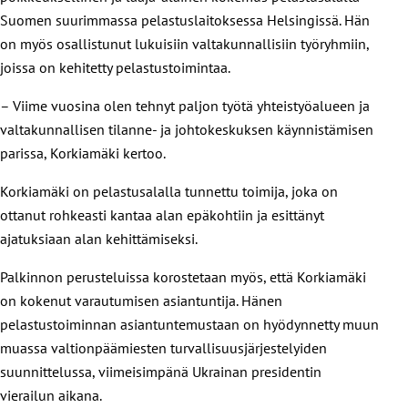
Suomen suurimmassa pelastuslaitoksessa Helsingissä. Hän
on myös osallistunut lukuisiin valtakunnallisiin työryhmiin,
joissa on kehitetty pelastustoimintaa.
– Viime vuosina olen tehnyt paljon työtä yhteistyöalueen ja
valtakunnallisen tilanne- ja johtokeskuksen käynnistämisen
parissa, Korkiamäki kertoo.
Korkiamäki on pelastusalalla tunnettu toimija, joka on
ottanut rohkeasti kantaa alan epäkohtiin ja esittänyt
ajatuksiaan alan kehittämiseksi.
Palkinnon perusteluissa korostetaan myös, että Korkiamäki
on kokenut varautumisen asiantuntija. Hänen
pelastustoiminnan asiantuntemustaan on hyödynnetty muun
muassa valtionpäämiesten turvallisuusjärjestelyiden
suunnittelussa, viimeisimpänä Ukrainan presidentin
vierailun aikana.