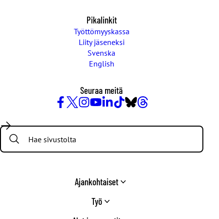
Pikalinkit
Työttömyyskassa
Liity jäseneksi
Svenska
English
Seuraa meitä
Facebook
X
Instagram
YouTube
LinkedIn
TikTok
Bluesky
Threads
/
Search:
Twitter
Ajankohtaiset
Työ