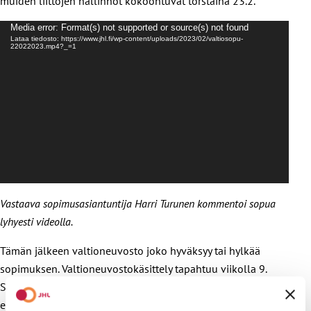
muiden liittojen hallinnot kokoontuvat torstaina 23.2.
V
Media error: Format(s) not supported or source(s) not found
i
Lataa tiedosto: https://www.jhl.fi/wp-content/uploads/2023/02/valtiosopu-
22022023.mp4?_=1
d
e
o
t
o
i
s
t
i
n
Vastaava sopimusasiantuntija Harri Turunen kommentoi sopua
lyhyesti videolla.
Tämän jälkeen valtioneuvosto joko hyväksyy tai hylkää
sopimuksen. Valtioneuvostokäsittely tapahtuu viikolla 9.
Samalla viikolla valtioneuvostokäsittelyn jälkeen
eduskunnan valtiovarainvaliokunta vielä käsittelee