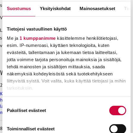
sopimuksen ja joko vahvistaa tai jättää vahvistamatta sen.
Suostumus
Yksityiskohdat
Mainosasetukset
Tiet
Valtiolla työskentelee noin 80 000 henkilöä.
Tietojesi vastuullinen käyttö
Lisätiedot:
sopimusasiantuntija Erika Mattsson, 0400 461 411
Me ja
1 kumppanimme
käsittelemme henkilötietojasi,
vastaava sopimusasiantuntija Harri Turunen, 050 461 9303
esim. IP-numeroasi, käyttäen teknologioita, kuten
evästeitä, tallentamaan ja lukemaan tietoa laitteeltasi,
jotta voimme tarjota personoituja mainoksia ja sisältöjä,
tehdä mainosten ja sisältöjen mittauksia, saada
O
Viimeisimmät uutiset
näkemyksiä kohdeyleisöstä sekä tuotekehitykseen
h
liittyvistä syistä. Voit valita, kuka käyttää tietojasi ja mihin
i
28.7.2026
tarkoituksiin.
t
Koulutus ja kasvatus pitää järjestää lasten ja nuorten
a
hyvinvoinnin ehdoilla – Ammattiliitto JHL on antanut
v
Lue lisää siitä, miten henkilötietojasi käsitellään ja miten
Suostumuksen
lausunnon koulujen ja oppilaitosten loma-aikoja koskevasta
i
voit määrittää asetuksesi
tiedot-osiossa
. Voit muuttaa
Pakolliset evästeet
valinta
muistioluonnoksesta
i
suostumustasi tai peruuttaa sen milloin vain
m
evästeilmoituksessa.
e
8.7.2026
Toiminnalliset evästeet
i