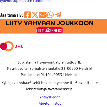
työehtosopimuksen rikkominen
Jaa tämä sivu
LIITY VAHVAAN JOUKKOON
Jaa
Jaa
Jaa
Jaa
Jaa
Facebookissa
viestipalvelu
sähköpostilla
WhatsAppilla
Telegramilla
LIITY JÄSENEKSI
X:ssä
Julkisten ja hyvinvointialojen liitto JHL
Käyntiosoite: Sörnäisten rantatie 23, 00500 Helsinki
Postiosoite: PL 101, 00531 Helsinki
Kyllä joku hoitaa® sekä isokirjainlyhenne JHL® ovat JHL:lle
rekisteröityjä tavaramerkkejä.
Yhteystiedot
Aluetoimistot