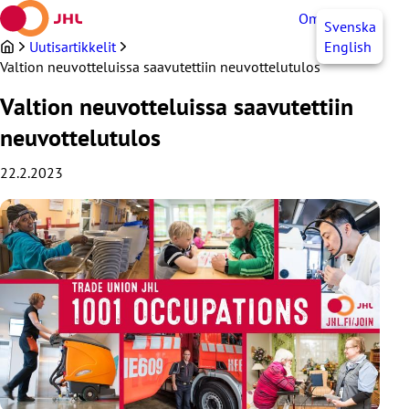
Siirry
OmaJHL
FI
Svenska
sisältöön
Uutisartikkelit
English
Valtion neuvotteluissa saavutettiin neuvottelutulos
Valtion neuvotteluissa saavutettiin
neuvottelutulos
22.2.2023