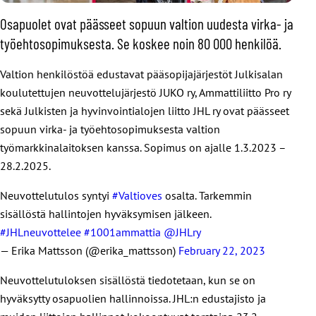
Osapuolet ovat päässeet sopuun valtion uudesta virka- ja
työehtosopimuksesta. Se koskee noin 80 000 henkilöä.
Valtion henkilöstöä edustavat pääsopijajärjestöt Julkisalan
koulutettujen neuvottelujärjestö JUKO ry, Ammattiliitto Pro ry
sekä Julkisten ja hyvinvointialojen liitto JHL ry ovat päässeet
sopuun
virka- ja työehtosopimuksesta
valtion
työmarkkinalaito
ksen kanssa
.
Sopimus on ajalle 1.3.2023 –
28.2.2025.
Neuvottelutulos syntyi
#Valtioves
osalta. Tarkemmin
sisällöstä hallintojen hyväksymisen jälkeen.
#JHLneuvottelee
#1001ammattia
@JHLry
— Erika Mattsson (@erika_mattsson)
February 22, 2023
Neuvottelutuloksen sisällöstä tiedotetaan, kun se on
hyväksytty osapuolien hallinnoissa. JHL:n edustajisto ja