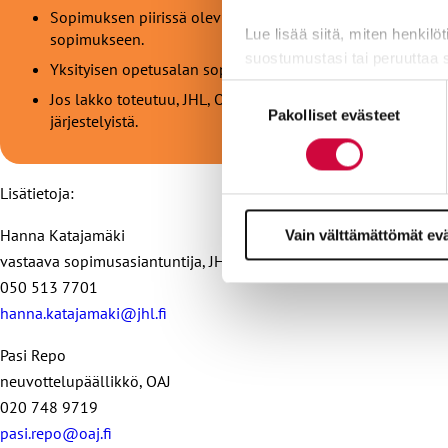
Sopimuksen piirissä olevien työntekijöiden työsuhteiden 
Lue lisää siitä, miten henkilö
sopimukseen.
suostumustasi tai peruuttaa 
Yksityisen opetusalan sopimus koskee opettajien ohella JH
Suostumuksen
Jos lakko toteutuu, JHL, OAJ ja Jyty maksavat lakon piirissä
Evästeistä osa on välttämättö
Pakolliset evästeet
valinta
järjestelyistä.
markkinointitarkoituksiin.
Lisätietoja:
Hanna Katajamäki
Vain välttämättömät ev
vastaava sopimusasiantuntija, JHL
050 513 7701
hanna.katajamaki@jhl.fi
Pasi Repo
neuvottelupäällikkö, OAJ
020 748 9719
pasi.repo@oaj.fi