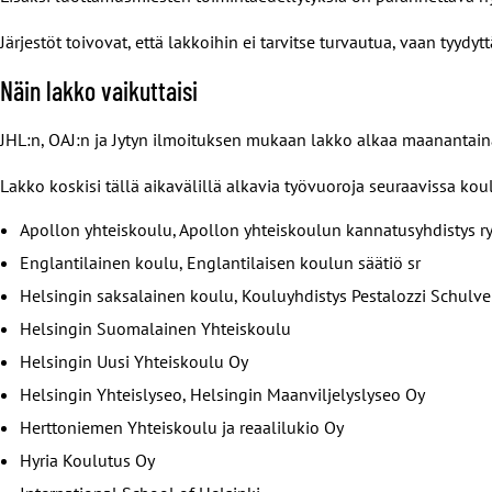
Järjestöt toivovat, että lakkoihin ei tarvitse turvautua, vaan tyyd
Näin lakko vaikuttaisi
JHL:n, OAJ:n ja Jytyn ilmoituksen mukaan lakko alkaa maanantaina 1
Lakko koskisi tällä aikavälillä alkavia työvuoroja seuraavissa koul
Apollon yhteiskoulu, Apollon yhteiskoulun kannatusyhdistys r
Englantilainen koulu, Englantilaisen koulun säätiö sr
Helsingin saksalainen koulu, Kouluyhdistys Pestalozzi Schulve
Helsingin Suomalainen Yhteiskoulu
Helsingin Uusi Yhteiskoulu Oy
Helsingin Yhteislyseo, Helsingin Maanviljelyslyseo Oy
Herttoniemen Yhteiskoulu ja reaalilukio Oy
Hyria Koulutus Oy