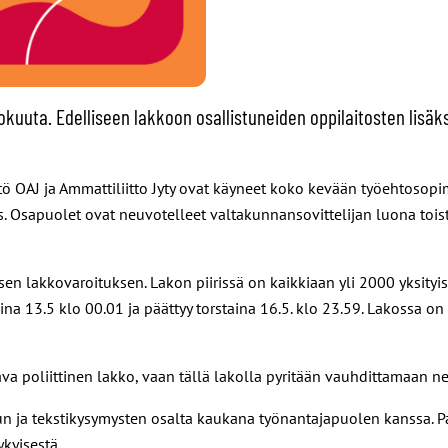
kokuuta. Edelliseen lakkoon osallistuneiden oppilaitosten lisä
stö OAJ ja Ammattiliitto Jyty ovat käyneet koko kevään työehtosopim
 Osapuolet ovat neuvotelleet valtakunnansovittelijan luona toista
sen lakkovaroituksen. Lakon piirissä on kaikkiaan yli 2000 yksity
na 13.5 klo 00.01 ja päättyy torstaina 16.5. klo 23.59. Lakossa 
a poliittinen lakko, vaan tällä lakolla pyritään vauhdittamaan neu
un ja tekstikysymysten osalta kaukana työnantajapuolen kanssa. Pa
kyisestä.