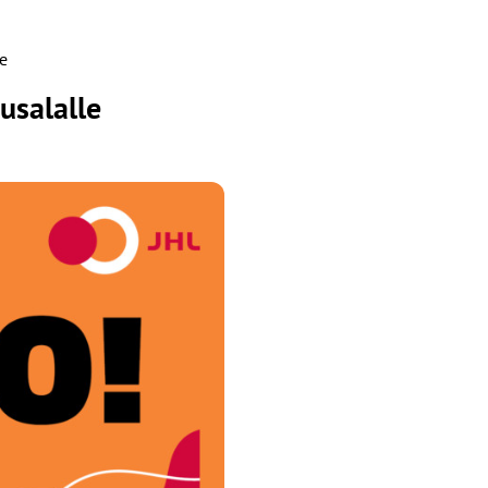
le
usalalle