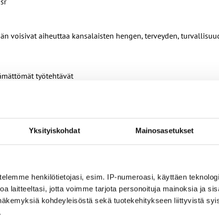
 sr
sään voisivat aiheuttaa kansalaisten hengen, terveyden, turvallis
ttämättömät työtehtävät
Yksityiskohdat
Mainosasetukset
KYSE?
telemme henkilötietojasi, esim. IP-numeroasi, käyttäen teknologio
lopussa. Yksityisen opetusalan sopimusta sovelletaan yleissivist
a laitteeltasi, jotta voimme tarjota personoituja mainoksia ja sis
työn oppilaitoksissa sekä useissa kansanopistoissa ja urheiluopist
näkemyksiä kohdeyleisöstä sekä tuotekehitykseen liittyvistä syist
tta ei enää ole.
Lakolla
pyritään vauhdittamaan työehtosopimuksen 
.