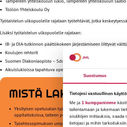
Tampereen yhteiskoulun lukio, Tampereen yhteiskoulun säätiö
Töölön Yhteiskoulu Oy
Työtaistelun ulkopuolelle rajataan työtehtävät, jotka keskeytyes
Lisäksi työtaistelun ulkopuolelle rajataan:
IB- ja DIA-tutkinnon päättökokeen järjestämiseen liittyvät väl
Koulujen rehtorit
Suomen Diakoniaopisto – Sdo Oy, koko Oulun kampus
Aikuislukioissa tapahtuva opetus
Suostumus
MISTÄ LAKOSSA ON 
Tietojesi vastuullinen käyttö
Me ja
1 kumppanimme
käsit
Yksityisen opetusalan työehtosopimus umpeutui maaliskuun 
tallentamaan ja lukemaan tieto
oppilaitoksissa, taiteen perusopetuksen ja vapaan sivistys
sisältöjen mittauksia, saada 
Työehtosopimuksen umpeutumisen myötä työrauhavelvoite
tietojasi ja mihin tarkoituksiin