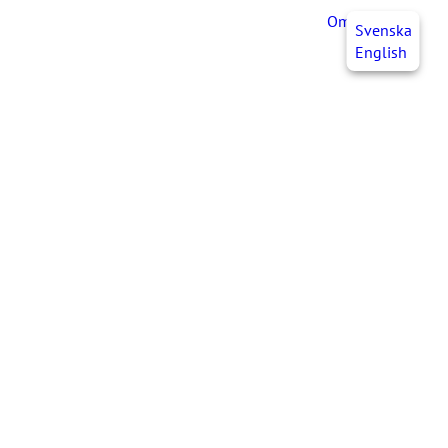
OmaJHL
FI
Svenska
English