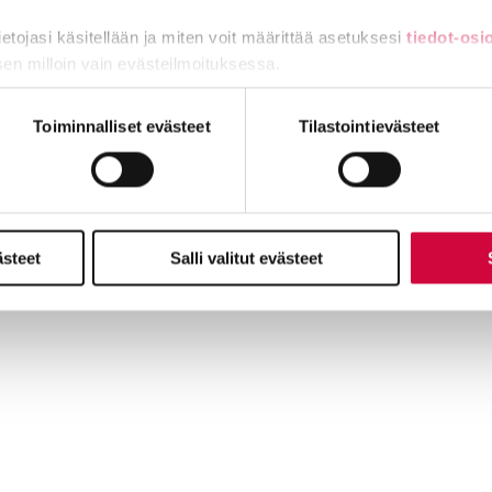
ehdot pysyvät työehtosopimuksen ns. jälkivaikutuksen takia enna
tietojasi käsitellään ja miten voit määrittää asetuksesi
tiedot-osi
sen milloin vain evästeilmoituksessa.
L:n ja Jytyn edustamaa oppilaitosten hallinto- ja tukipalveluhenk
 oleville jäsenilleen
lakkoavustusta
. Järjestöt viestivät omissa ka
miä, osa sivuston toimintaa parantavia, ja osaa käytetään tilastoi
Toiminnalliset evästeet
Tilastointievästeet
ästeet
Salli valitut evästeet