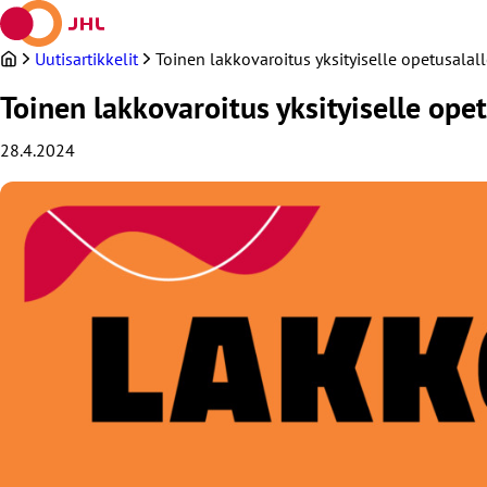
Siirry
sisältöön
Uutisartikkelit
Toinen lakkovaroitus yksityiselle opetusalal
Toinen lakkovaroitus yksityiselle opet
28.4.2024