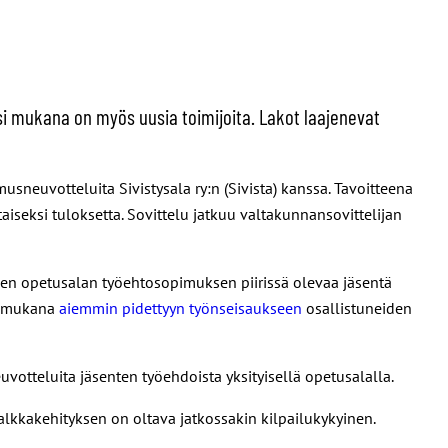
ksi mukana on myös uusia toimijoita. Lakot laajenevat
usneuvotteluita Sivistysala ry:n (Sivista) kanssa. Tavoitteena
iseksi tuloksetta. Sovittelu jatkuu valtakunnansovittelijan
isen opetusalan työehtosopimuksen piirissä olevaa jäsentä
on mukana
aiemmin pidettyyn työnseisaukseen
osallistuneiden
votteluita jäsenten työehdoista yksityisellä opetusalalla.
lkkakehityksen on oltava jatkossakin kilpailukykyinen.