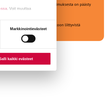
llaan, kunnes uudesta työehtosopimuksesta on päästy
ossa
. Voit muuttaa
ilöstöä.
navissa jäsenilleen tarkemmin lakkoon liittyvistä
nti- tai
Markkinointievästeet
Salli kaikki evästeet