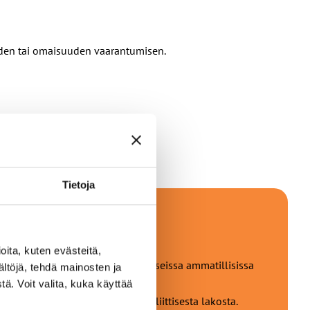
uuden tai omaisuuden vaarantumisen.
Tietoja
ita, kuten evästeitä,
ävien yksityiskoulujen lisäksi useissa ammatillisissa
ältöjä, tehdä mainosten ja
oissa.
ä. Voit valita, kuka käyttää
syntymistä. Kyse ei siis ole poliittisesta lakosta.