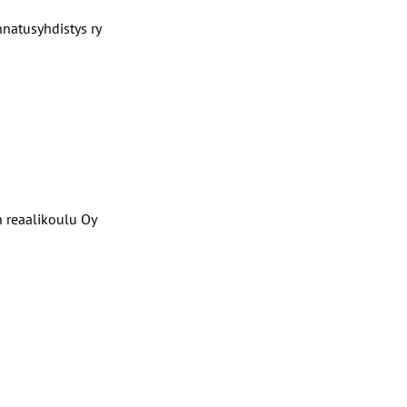
nnatusyhdistys ry
n reaalikoulu Oy
r