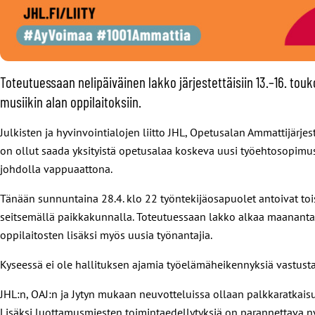
Toteutuessaan nelipäiväinen lakko järjestettäisiin 13.–16. tou
musiikin alan oppilaitoksiin.
Julkisten ja hyvinvointialojen liitto JHL, Opetusalan Ammattijärje
on ollut saada yksityistä opetusalaa koskeva uusi työehtosopimus.
johdolla vappuaattona.
Tänään sunnuntaina 28.4. klo 22 työntekijäosapuolet antoivat toi
seitsemällä paikkakunnalla. Toteutuessaan lakko alkaa maanantai
oppilaitosten lisäksi myös uusia työnantajia.
Kyseessä ei ole hallituksen ajamia työelämäheikennyksiä vastustav
JHL:n, OAJ:n ja Jytyn mukaan neuvotteluissa ollaan palkkaratkais
Lisäksi luottamusmiesten toimintaedellytyksiä on parannettava ny