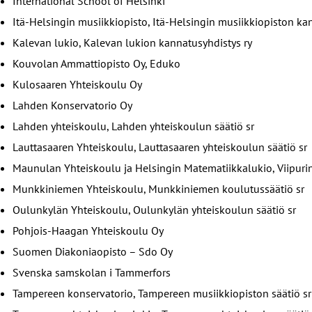
International School of Helsinki
Itä-Helsingin musiikkiopisto, Itä-Helsingin musiikkiopiston ka
Kalevan lukio, Kalevan lukion kannatusyhdistys ry
Kouvolan Ammattiopisto Oy, Eduko
Kulosaaren Yhteiskoulu Oy
Lahden Konservatorio Oy
Lahden yhteiskoulu, Lahden yhteiskoulun säätiö sr
Lauttasaaren Yhteiskoulu, Lauttasaaren yhteiskoulun säätiö sr
Maunulan Yhteiskoulu ja Helsingin Matematiikkalukio, Viipuri
Munkkiniemen Yhteiskoulu, Munkkiniemen koulutussäätiö sr
Oulunkylän Yhteiskoulu, Oulunkylän yhteiskoulun säätiö sr
Pohjois-Haagan Yhteiskoulu Oy
Suomen Diakoniaopisto – Sdo Oy
Svenska samskolan i Tammerfors
Tampereen konservatorio, Tampereen musiikkiopiston säätiö s