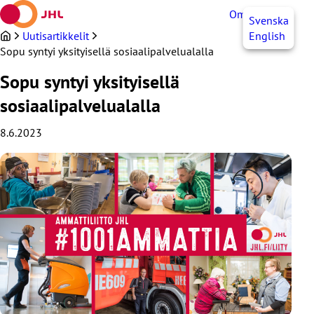
Siirry
OmaJHL
FI
Svenska
sisältöön
Uutisartikkelit
English
Sopu syntyi yksityisellä sosiaalipalvelualalla
Sopu syntyi yksityisellä
sosiaalipalvelualalla
8.6.2023