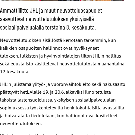
Ammattiliitto JHL ja muut neuvotteluosapuolet
saavuttivat neuvottelutuloksen yksityisellä
sosiaalipalvelualalla torstaina 8. kesäkuuta.
Neuvottelutuloksen sisällöstä kerrotaan tarkemmin, kun
kaikkien osapuolten hallinnot ovat hyväksyneet
tuloksen. Julkisten ja hyvinvointialojen liiton JHL:n hallitus
sekä edustajisto käsittelevät neuvottelutulosta maanantaina
12. kesäkuuta.
JHL:n julistama ylityö- ja vuoronvaihtokielto sekä hakusaarto
päättyvät heti. Alalle 19. ja 20.6. alkaviksi ilmoitetuista
lakoista lastensuojelussa, yksityisen sosiaalipalvelualan
sopimuksessa työskentelevillä henkilökohtaisilla avustajilla
ja hoiva-alalla tiedotetaan, kun hallinnot ovat käsitelleet
neuvottelutuloksen.