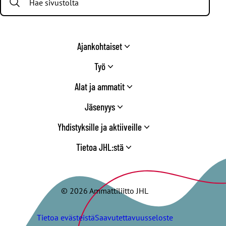
Ajankohtaiset
Työ
Alat ja ammatit
Jäsenyys
Yhdistyksille ja aktiiveille
Tietoa JHL:stä
© 2026 Ammattiliitto JHL
Tietoa evästeistä
Saavutettavuusseloste