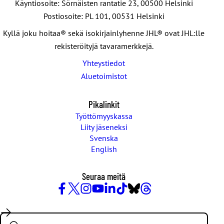
Käyntiosoite: Sörnäisten rantatie 23, 00500 Helsinki
Postiosoite: PL 101, 00531 Helsinki
Kyllä joku hoitaa® sekä isokirjainlyhenne JHL® ovat JHL:lle
rekisteröityjä tavaramerkkejä.
Yhteystiedot
Aluetoimistot
Pikalinkit
Työttömyyskassa
Liity jäseneksi
Svenska
English
Seuraa meitä
Facebook
X
Instagram
YouTube
LinkedIn
TikTok
Bluesky
Threads
/
Search:
Twitter