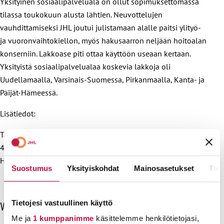
Yksityinen sosiaalipalveluala on ollut sopimuksettomassa
tilassa toukokuun alusta lähtien. Neuvottelujen
vauhdittamiseksi JHL joutui julistamaan alalle paitsi ylityö-
ja vuoronvaihtokiellon, myös hakusaarron neljään hoitoalan
konserniin. Lakkoase piti ottaa käyttöön useaan kertaan.
Yksityistä sosiaalipalvelualaa koskevia lakkoja oli
Uudellamaalla, Varsinais-Suomessa, Pirkanmaalla, Kanta- ja
Päijät-Hämeessä.
Lisätiedot:
Tanja Tuunainen-Vainio, vastaava sopimusasiantuntija, 050
463 2243
Hanna Katajamäki, sopimusasiantuntija, 050 513 7701
Suostumus
Yksityiskohdat
Mainosasetukset
Tiet
Tietojesi vastuullinen käyttö
O
Viimeisimmät uutiset
h
Me ja
1 kumppanimme
käsittelemme henkilötietojasi,
i