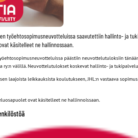
en työehtosopimusneuvotteluissa saavutettiin hallinto- ja tu
ovat käsitelleet ne hallinnossaan.
työehtosopimusneuvotteluissa päästiin neuvottelutuloksiin tänään
a ry:n välillä. Neuvottelutulokset koskevat hallinto- ja tukipalvel
sen laajoista leikkauksista koulutukseen, JHL:n vastaava sopimus
luosapuolet ovat käsitelleet ne hallinnoissaan.
enkilöstöä