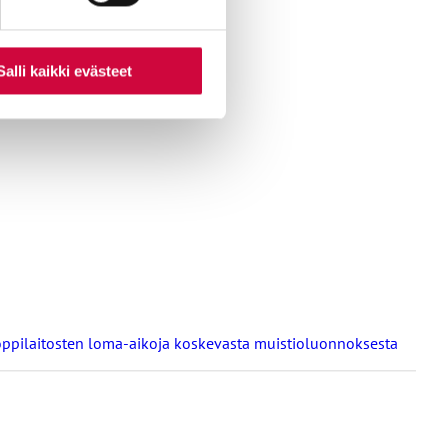
t JHL, Jyty ja OAJ. Työnantajan
Salli kaikki evästeet
nkilöstön osalta.
a oppilaitosten loma-aikoja koskevasta muistioluonnoksesta