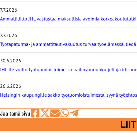
i
7.7.2026
s
i
Ammattiliitto JHL vastustaa maksullisia avoimia korkeakoulututki
m
m
7.7.2026
ä
t
Työtapaturma- ja ammattitautivakuutus turvaa työelämässä, tied
u
u
t
30.6.2026
i
JHL:lle voitto työtuomioistuimessa: raitiovaununkuljettaja irtisano
s
e
t
26.6.2026
Helsingin kaupungille sakko työtuomioistuimesta, syynä työeht
Jaa tämä sivu
Jaa
Jaa
Jaa
Jaa
Jaa
LI
Facebookissa
viestipalvelu
sähköpostilla
WhatsAppilla
Telegramilla
X:ssä