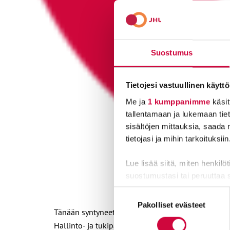
Suostumus
Tietojesi vastuullinen käyttö
Me ja
1 kumppanimme
käsit
tallentamaan ja lukemaan tieto
sisältöjen mittauksia, saada 
tietojasi ja mihin tarkoituksiin
Lue lisää siitä, miten henkilö
suostumustasi tai peruuttaa 
Suostumuksen
Evästeistä osa on välttämättö
Pakolliset evästeet
valinta
Tänään syntyneet neuvottelutulokset eivät koske o
markkinointitarkoituksiin.
Hallinto- ja tukipalvelutyöntekijät työskentelevät