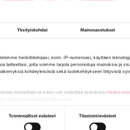
Yksityiskohdat
Mainosasetukset
telemme henkilötietojasi, esim. IP-numeroasi, käyttäen teknologio
a laitteeltasi, jotta voimme tarjota personoituja mainoksia ja sis
näkemyksiä kohdeyleisöstä sekä tuotekehitykseen liittyvistä syist
.
tietojasi käsitellään ja miten voit määrittää asetuksesi
tiedot-osi
sen milloin vain evästeilmoituksessa.
miä, osa sivuston toimintaa parantavia, ja osaa käytetään tilastoi
Toiminnalliset evästeet
Tilastointievästeet
petushenkilöstöä, vaan ainoastaan JHL:n ja Jytyn edustamia ammatt
 yksityisellä opetusalalla ja aikuiskoulutuskeskuksissa muun muass