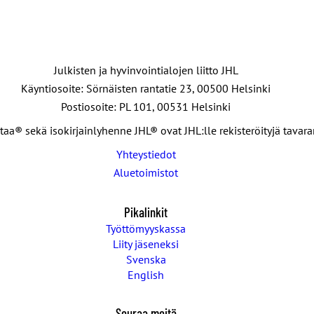
Julkisten ja hyvinvointialojen liitto JHL
Käyntiosoite: Sörnäisten rantatie 23, 00500 Helsinki
Postiosoite: PL 101, 00531 Helsinki
taa® sekä isokirjainlyhenne JHL® ovat JHL:lle rekisteröityjä tavar
Yhteystiedot
Aluetoimistot
Pikalinkit
Työttömyyskassa
Liity jäseneksi
Svenska
English
Seuraa meitä