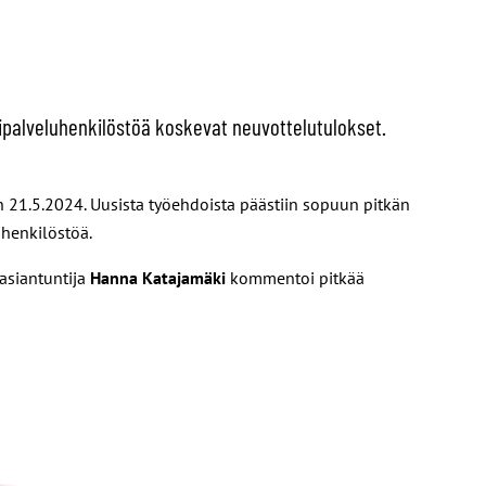
kipalveluhenkilöstöä koskevat neuvottelutulokset.
 21.5.2024. Uusista työehdoista päästiin sopuun pitkän
uhenkilöstöä.
asiantuntija
Hanna Katajamäki
kommentoi pitkää