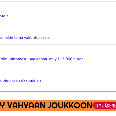
ntoja
ä ainakin tämä vakuutuksesta
ttiin laittomasti, saa korvausta yli 12 000 euroa
osopimuksen rikkominen
ITY VAHVAAN JOUKKOON
LIITY JÄSEN