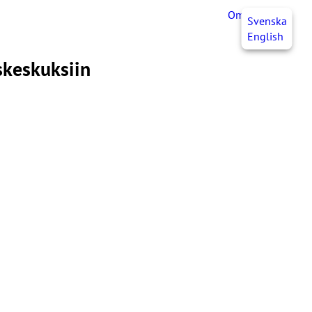
OmaJHL
FI
Svenska
English
skeskuksiin