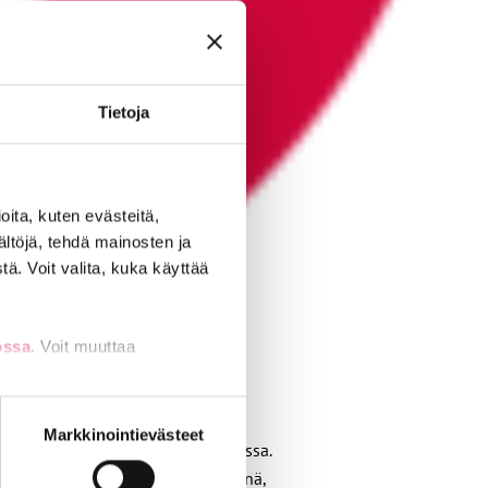
Tietoja
ita, kuten evästeitä,
ältöjä, tehdä mainosten ja
ä. Voit valita, kuka käyttää
ossa
. Voit muuttaa
nti- tai
Markkinointievästeet
ilaisia hallinto- ja tukipalveluissa.
a ohjaajina, avustajina, sihteereinä,