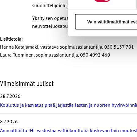
suunnittelijoina ja asiantuntijoina. Ammattilaisia 
Yksityisen opetusalan ja ammatillisten aikuiskoul
Vain välttämättömät ev
neuvotteluosapuolena toimii Sivistysala ry. OAJ j
Lisätietoja:
Hanna Katajamäki, vastaava sopimusasiantuntija, 050 5137 701
Laura Tuominen, sopimusasiantuntija, 050 4092 460
O
Viimeisimmät uutiset
h
i
28.7.2026
t
Koulutus ja kasvatus pitää järjestää lasten ja nuorten hyvinvoin
a
v
i
8.7.2026
i
m
Ammattiliitto JHL vastustaa valtiokonttoria koskevan lain muutos
e