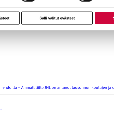
on myös ravitsemustyössä sekä laitos- ja kiinteistöpalveluissa.
utuskeskusten työehtosopimusneuvotteluissa työntekijöitä edustava
ästeet
Salli valitut evästeet
atkaa työehtosopimusneuvotteluja Sivistysala ry:n kanssa opetushe
nin ehdoilla – Ammattiliitto JHL on antanut lausunnon koulujen j
ta