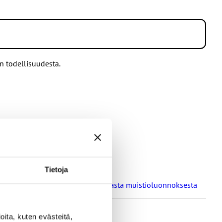
a siihen asti, että kysely suljetaan. Kaikkien tietojensa
n todellisuudesta.
ästä. Voittajat arvotaan lokakuussa 2023, ja voittajiin ollaan
sennumero tai henkilötunnus).
Tietoja
a oppilaitosten loma-aikoja koskevasta muistioluonnoksesta
, eikä voiton hyväksymisestä aiheutuvista kuluista tai siitä,
ita, kuten evästeitä,