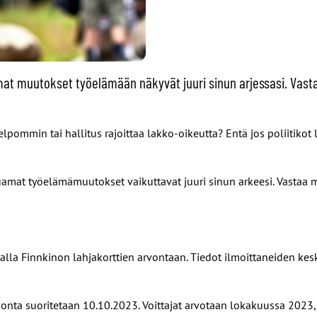
lemat muutokset työelämään näkyvät juuri sinun arjessasi. Vas
lpommin tai hallitus rajoittaa lakko-oikeutta? Entä jos poliitikot
amuamat työelämämuutokset vaikuttavat juuri sinun arkeesi. Vasta
amalla Finnkinon lahjakorttien arvontaan. Tiedot ilmoittaneiden kes
vonta suoritetaan 10.10.2023. Voittajat arvotaan lokakuussa 2023, 