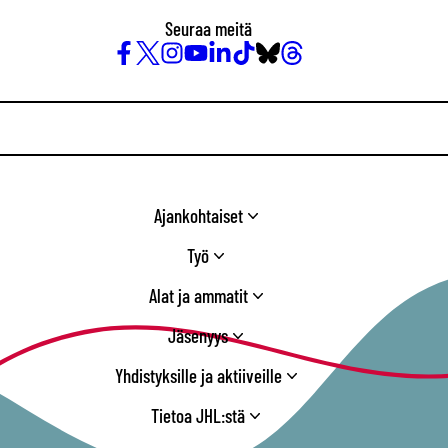
Seuraa meitä
Facebook
X
Instagram
YouTube
LinkedIn
TikTok
Bluesky
Threads
/
Twitter
Ajankohtaiset
Työ
Alat ja ammatit
Jäsenyys
Yhdistyksille ja aktiiveille
Tietoa JHL:stä