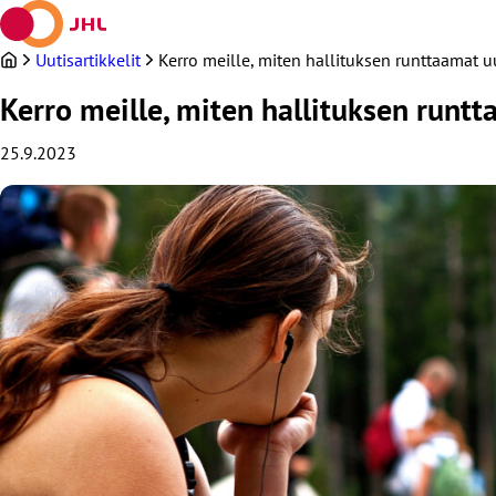
Siirry
sisältöön
Uutisartikkelit
Kerro meille, miten hallituksen runttaamat 
Kerro meille, miten hallituksen runt
25.9.2023