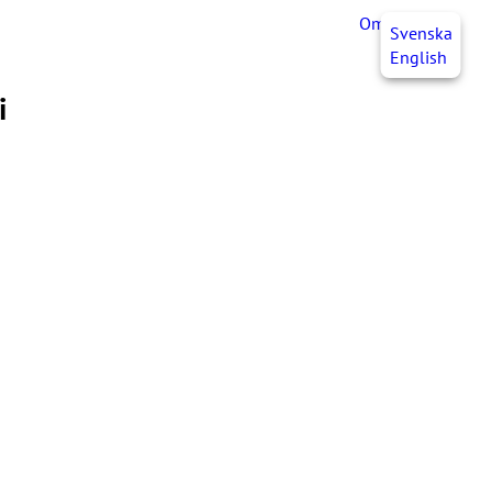
OmaJHL
FI
Svenska
English
i