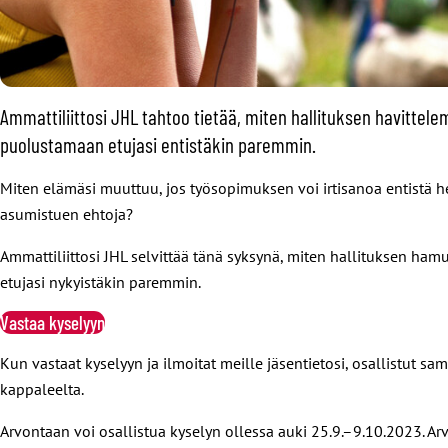
Ammattiliittosi JHL tahtoo tietää, miten hallituksen havitte
puolustamaan etujasi entistäkin paremmin.
Miten elämäsi muuttuu, jos työsopimuksen voi irtisanoa entistä he
asumistuen ehtoja?
Ammattiliittosi JHL selvittää tänä syksynä, miten hallituksen h
etujasi nykyistäkin paremmin.
Vastaa kyselyyn
Kun vastaat kyselyyn ja ilmoitat meille jäsentietosi, osallistut s
kappaleelta.
Arvontaan voi osallistua kyselyn ollessa auki 25.9.–9.10.2023. Ar