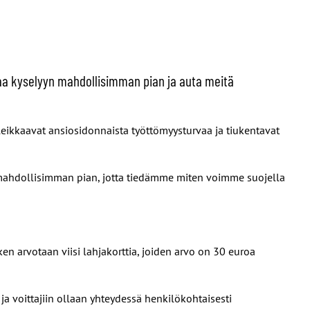
taa kyselyyn mahdollisimman pian ja auta meitä
 leikkaavat ansiosidonnaista työttömyysturvaa ja tiukentavat
a mahdollisimman pian, jotta tiedämme miten voimme suojella
ken arvotaan viisi lahjakorttia, joiden arvo on 30 euroa
ja voittajiin ollaan yhteydessä henkilökohtaisesti