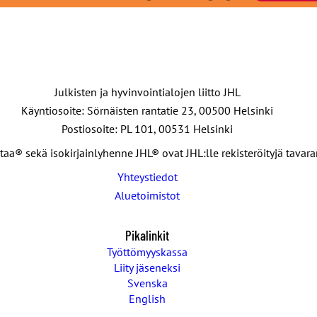
Julkisten ja hyvinvointialojen liitto JHL
Käyntiosoite: Sörnäisten rantatie 23, 00500 Helsinki
Postiosoite: PL 101, 00531 Helsinki
taa® sekä isokirjainlyhenne JHL® ovat JHL:lle rekisteröityjä tavar
Yhteystiedot
Aluetoimistot
Pikalinkit
Työttömyyskassa
Liity jäseneksi
Svenska
English