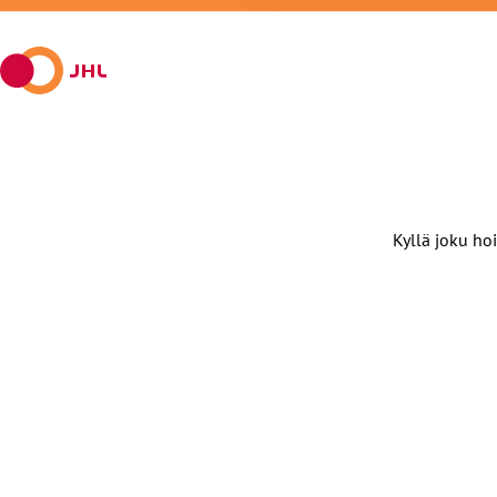
Facebookissa
viestipalvelu
sähköpostilla
WhatsAppilla
Telegramilla
X:ssä
Kyllä joku hoi