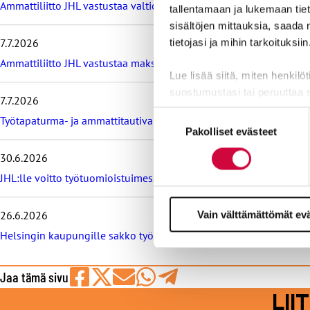
m
Ammattiliitto JHL vastustaa valtiokonttoria koskevan lain muutos
tallentamaan ja lukemaan tieto
• Arvontaan osallistuminen voidaan evätä epäsopivan toiminnan,
e
sisältöjen mittauksia, saada 
i
•
JHL:n henkilökunta tai heidän perheenjäsenensä eivät voi osall
7.7.2026
tietojasi ja mihin tarkoituksiin
s
i
Ammattiliitto JHL vastustaa maksullisia avoimia korkeakoulututki
• Pidätämme oikeuden sääntömuutoksiin.
m
Lue lisää siitä, miten henkilö
m
suostumustasi tai peruuttaa 
7.7.2026
ä
t
Suostumuksen
Työtapaturma- ja ammattitautivakuutus turvaa työelämässä, tied
Evästeistä osa on välttämättö
u
Pakolliset evästeet
valinta
markkinointitarkoituksiin.
u
t
30.6.2026
i
JHL:lle voitto työtuomioistuimessa: raitiovaununkuljettaja irtisano
s
e
t
26.6.2026
Vain välttämättömät ev
Helsingin kaupungille sakko työtuomioistuimesta, syynä työeht
Jaa tämä sivu
Jaa
Jaa
Jaa
Jaa
Jaa
LI