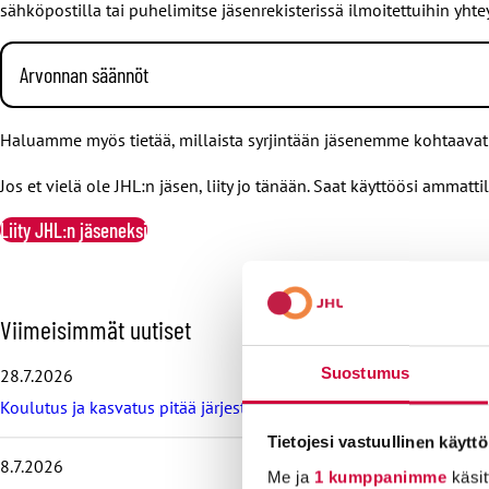
sähköpostilla tai puhelimitse jäsenrekisterissä ilmoitettuihin yhte
Arvonnan säännöt
Kun vastaat kyselyyn ja ilmoitat jäsentietosi, osallistut Finnkinon
Haluamme myös tietää, millaista syrjintään jäsenemme kohtaavat 
antaneiden kesken arvotaan viisi (5) kappaletta Finnkinon 30 euro
yhteydessä henkilökohtaisesti sähköpostilla tai puhelimitse jäsenr
Jos et vielä ole JHL:n jäsen, liity jo tänään. Saat käyttöösi ammatt
Arvonnan säännöt:
Liity JHL:n jäseneksi
• Arvonta on avoin kaikille kyselyyn osallistuville JHL:n jäsenill
• Arvontaan voi osallistua kyselyn ollessa auki 25.9.–9.10.2023. 
O
Viimeisimmät uutiset
• Jos voittajaan ei saada yhteyttä tai jos hän ei toimita yhteystie
h
i
Suostumus
28.7.2026
t
• Palkinnot toimitetaan sähköisesti voittajan toivomaan sähköpost
Koulutus ja kasvatus pitää järjestää lasten ja nuorten hyvinvoin
a
v
• Palkintoa ei voi vaihtaa rahaksi, eikä sitä voi siirtää kolmannell
Tietojesi vastuullinen käyttö
i
mikäli voittaja ei voi vastaanottaa palkintoa. Voittaja voi myös ki
8.7.2026
i
Me ja
1 kumppanimme
käsit