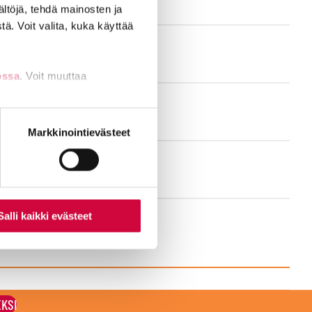
ältöjä, tehdä mainosten ja
oksi.
ä. Voit valita, kuka käyttää
ossa
. Voit muuttaa
nti- tai
Markkinointievästeet
Salli kaikki evästeet
EKSI