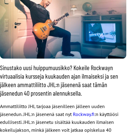
Sinustako uusi huippumuusikko? Kokeile Rockwayn
virtuaalisia kursseja kuukauden ajan ilmaiseksi ja sen
jälkeen ammattiliitto JHL:n jäsenenä saat tämän
jäsenedun 40 prosentin alennuksella.
Ammattiliitto JHL tarjoaa jäsenilleen jälleen uuden
jäsenedun. JHL:n jäsenenä saat nyt
Rockway.fi
:n käyttöösi
edullisesti. JHL:n jäsenetu sisältää kuukauden ilmaisen
kokeilujakson, minkä jälkeen voit jatkaa opiskelua 40