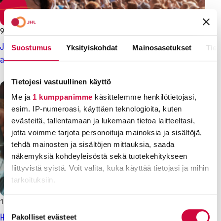
9.5.2025
Uutiset
JHL:n jäsenet pääsevät festareille edullisemmin – osallistu
Suostumus
Yksityiskohdat
Mainosasetukset
Tiet
arvontaan ja voita liput!
Tietojesi vastuullinen käyttö
Me ja
1 kumppanimme
käsittelemme henkilötietojasi,
esim. IP-numeroasi, käyttäen teknologioita, kuten
evästeitä, tallentamaan ja lukemaan tietoa laitteeltasi,
jotta voimme tarjota personoituja mainoksia ja sisältöjä,
tehdä mainosten ja sisältöjen mittauksia, saada
näkemyksiä kohdeyleisöstä sekä tuotekehitykseen
liittyvistä syistä. Voit valita, kuka käyttää tietojasi ja mihin
tarkoituksiin.
11.12.2024
Uutiset
Lue lisää siitä, miten henkilötietojasi käsitellään ja miten
Suostumuksen
Hyödynnä ilmainen jäsenetusi nyt, ilmoittaudu JHL:n
voit määrittää asetuksesi
tiedot-osiossa
. Voit muuttaa
Pakolliset evästeet
valinta