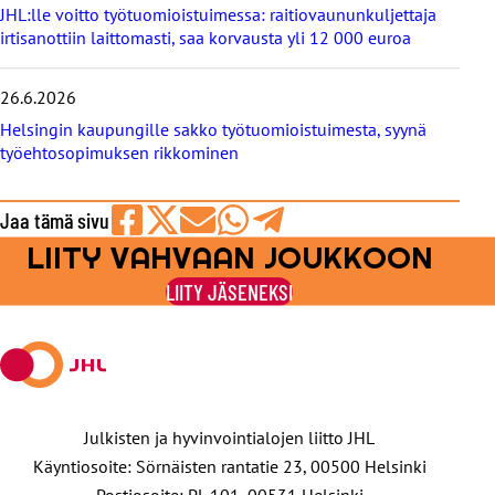
JHL:lle voitto työtuomioistuimessa: raitiovaununkuljettaja
irtisanottiin laittomasti, saa korvausta yli 12 000 euroa
26.6.2026
Helsingin kaupungille sakko työtuomioistuimesta, syynä
työehtosopimuksen rikkominen
Jaa tämä sivu
LIITY VAHVAAN JOUKKOON
Jaa
Jaa
Jaa
Jaa
Jaa
Facebookissa
viestipalvelu
sähköpostilla
WhatsAppilla
Telegramilla
LIITY JÄSENEKSI
X:ssä
Julkisten ja hyvinvointialojen liitto JHL
Käyntiosoite: Sörnäisten rantatie 23, 00500 Helsinki