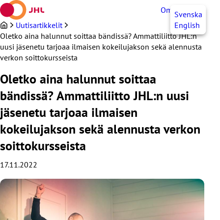
Siirry
OmaJHL
FI
Svenska
sisältöön
Uutisartikkelit
English
Oletko aina halunnut soittaa bändissä? Ammattiliitto JHL:n
uusi jäsenetu tarjoaa ilmaisen kokeilujakson sekä alennusta
verkon soittokursseista
Oletko aina halunnut soittaa
bändissä? Ammattiliitto JHL:n uusi
jäsenetu tarjoaa ilmaisen
kokeilujakson sekä alennusta verkon
soittokursseista
17.11.2022