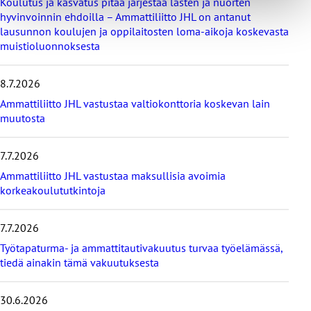
Koulutus ja kasvatus pitää järjestää lasten ja nuorten
a
hyvinvoinnin ehdoilla – Ammattiliitto JHL on antanut
v
lausunnon koulujen ja oppilaitosten loma-aikoja koskevasta
i
muistioluonnoksesta
i
m
e
8.7.2026
i
s
Ammattiliitto JHL vastustaa valtiokonttoria koskevan lain
i
muutosta
m
m
7.7.2026
ä
t
Ammattiliitto JHL vastustaa maksullisia avoimia
u
korkeakoulututkintoja
u
t
i
7.7.2026
s
Työtapaturma- ja ammattitautivakuutus turvaa työelämässä,
e
tiedä ainakin tämä vakuutuksesta
t
30.6.2026