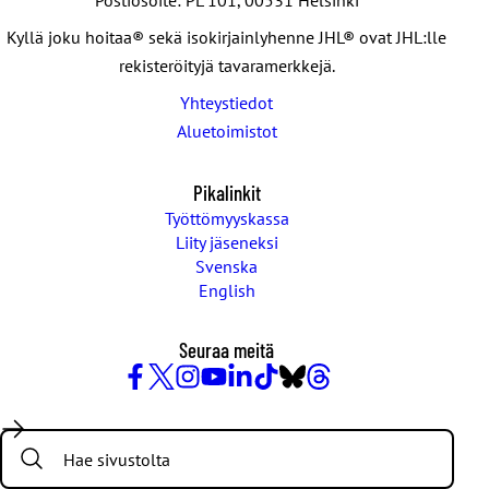
Postiosoite: PL 101, 00531 Helsinki
Kyllä joku hoitaa® sekä isokirjainlyhenne JHL® ovat JHL:lle
rekisteröityjä tavaramerkkejä.
Yhteystiedot
Aluetoimistot
Pikalinkit
Työttömyyskassa
Liity jäseneksi
Svenska
English
Seuraa meitä
Facebook
X
Instagram
YouTube
LinkedIn
TikTok
Bluesky
Threads
/
Search:
Twitter