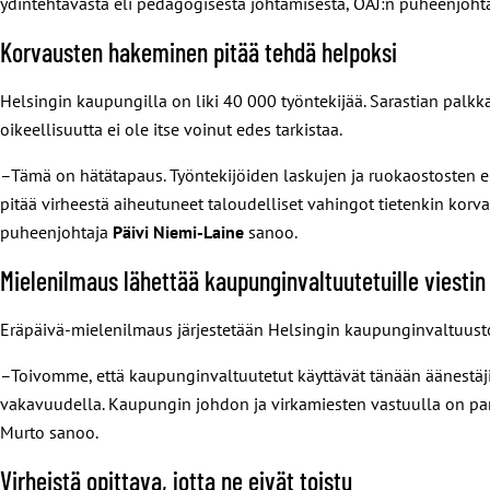
ydintehtävästä eli pedagogisesta johtamisesta, OAJ:n puheenjoht
Korvausten hakeminen pitää tehdä helpoksi
Helsingin kaupungilla on liki 40 000 työntekijää. Sarastian palkk
oikeellisuutta ei ole itse voinut edes tarkistaa.
–Tämä on hätätapaus. Työntekijöiden laskujen ja ruokaostosten erä
pitää virheestä aiheutuneet taloudelliset vahingot tietenkin korva
puheenjohtaja
Päivi Niemi-Laine
sanoo.
Mielenilmaus lähettää kaupunginvaltuutetuille viestin
Eräpäivä-mielenilmaus järjestetään Helsingin kaupunginvaltuust
–Toivomme, että kaupunginvaltuutetut käyttävät tänään äänestäji
vakavuudella. Kaupungin johdon ja virkamiesten vastuulla on pan
Murto sanoo.
Virheistä opittava, jotta ne eivät toistu