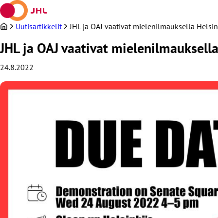
Siirry
sisältöön
Uutisartikkelit
JHL ja OAJ vaativat mielenilmauksella Hels
JHL ja OAJ vaativat mielenilmauksel
24.8.2022