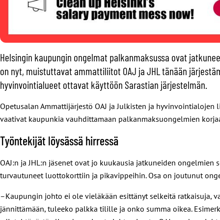
Helsingin kaupungin ongelmat palkanmaksussa ovat jatkuneet 
on nyt, muistuttavat ammattiliitot OAJ ja JHL tänään järje
hyvinvointialueet ottavat käyttöön Sarastian järjestelmän.
Opetusalan Ammattijärjestö OAJ ja Julkisten ja hyvinvointialojen 
vaativat kaupunkia vauhdittamaan palkanmaksuongelmien korjaa
Työntekijät löysässä hirressä
OAJ:n ja JHL:n jäsenet ovat jo kuukausia jatkuneiden ongelmien 
turvautuneet luottokorttiin ja pikavippeihin. Osa on joutunut on
–Kaupungin johto ei ole vieläkään esittänyt selkeitä ratkaisuja,
jännittämään, tuleeko palkka tilille ja onko summa oikea. Esimerki