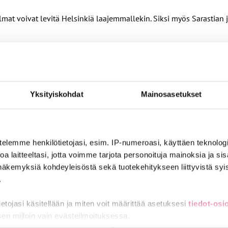
at voivat levitä Helsinkiä laajemmallekin. Siksi myös Sarastian j
sä tapahtuneista virheistä opiksi. Muuten samanlaisia ongelmia vo
 Niemi-Laine sanoo.
ahtuman juontaa toimittaja ja kirjailija
Ina Mikkola
, ja luvassa o
Yksityiskohdat
Mainosasetukset
ttuja edistämään palkkaongelmien korjaamista.
telemme henkilötietojasi, esim. IP-numeroasi, käyttäen teknologio
a laitteeltasi, jotta voimme tarjota personoituja mainoksia ja sis
näkemyksiä kohdeyleisöstä sekä tuotekehitykseen liittyvistä syist
.
tietojasi käsitellään ja miten voit määrittää asetuksesi
tiedot-osi
sen milloin vain evästeilmoituksessa.