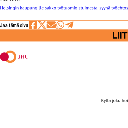
Helsingin kaupungille sakko työtuomioistuimesta, syynä työeht
Jaa tämä sivu
Jaa
Jaa
Jaa
Jaa
Jaa
LI
Facebookissa
viestipalvelu
sähköpostilla
WhatsAppilla
Telegramilla
X:ssä
Kyllä joku hoi