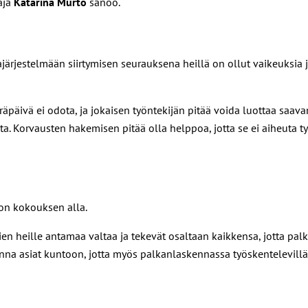
aja
Katarina Murto
sanoo.
ajärjestelmään siirtymisen seurauksena heillä on ollut vaikeuksia
päivä ei odota, ja jokaisen työntekijän pitää voida luottaa saava
ta. Korvausten hakemisen pitää olla helppoa, jotta se ei aiheuta ty
on kokouksen alla.
en heille antamaa valtaa ja tekevät osaltaan kaikkensa, jotta p
na asiat kuntoon, jotta myös palkanlaskennassa työskentelevillä