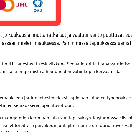
jo kuukausia, mutta ratkaisut ja vastuunkanto puuttuvat ede
stämässään mielenilmauksessa. Pahimmassa tapauksessa samat
liitto JHL järjestävät keskiviikkona Senaatintorilla Eräpäivä-nimi
mista ja ongelmista aiheutuneiden vahinkojen korvaamista.
seurauksena joutuneet esimerkiksi sopimaan lainojen lyhennyksest
gelmien seurauksena jopa ulosottoon.
 vaan ongelmien kerrotaan jatkuvan läpi syksyn. Käytännössä siis 
ksi rehtoreille ja päiväkodinjohtajille tilanne on tuonut myös valt