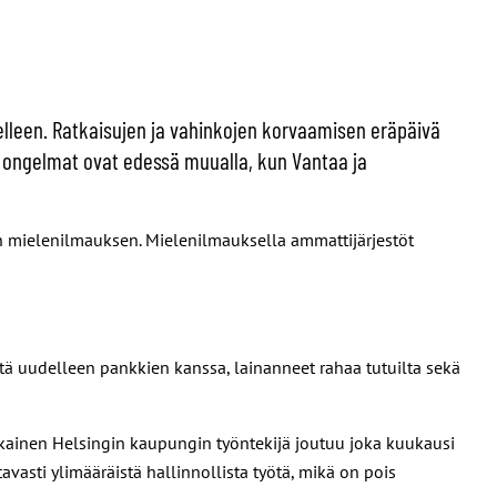
lleen. Ratkaisujen ja vahinkojen korvaamisen eräpäivä
 ongelmat ovat edessä muualla, kun Vantaa ja
sen mielenilmauksen. Mielenilmauksella ammattijärjestöt
ä uudelleen pankkien kanssa, lainanneet rahaa tutuilta sekä
jokainen Helsingin kaupungin työntekijä joutuu joka kuukausi
avasti ylimääräistä hallinnollista työtä, mikä on pois