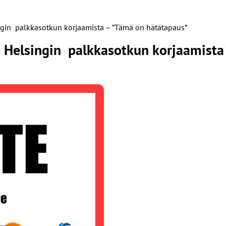
ingin palkkasotkun korjaamista – ”Tämä on hätätapaus”
la Helsingin palkkasotkun korjaamist