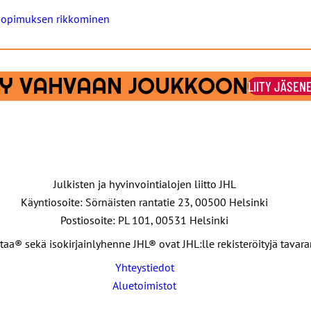
osopimuksen rikkominen
ITY VAHVAAN JOUKKOON
LIITY JÄSEN
Julkisten ja hyvinvointialojen liitto JHL
Käyntiosoite: Sörnäisten rantatie 23, 00500 Helsinki
Postiosoite: PL 101, 00531 Helsinki
taa® sekä isokirjainlyhenne JHL® ovat JHL:lle rekisteröityjä tavar
Yhteystiedot
Aluetoimistot