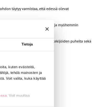
ohdon täytyy varmistaa, että edessä olevat
i olla edessä esimerkiksi Vantaalla ja myöhemmin
n muun muassa järjestöjen ja työntekijöiden puheita sekä
Tietoja
ita, kuten evästeitä,
ältöjä, tehdä mainosten ja
ä. Voit valita, kuka käyttää
ossa
. Voit muuttaa