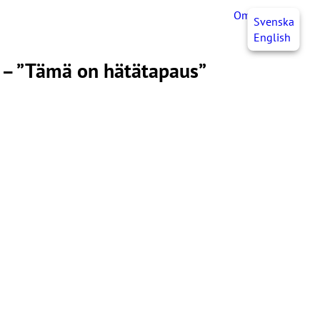
OmaJHL
FI
Svenska
English
a – ”Tämä on hätätapaus”