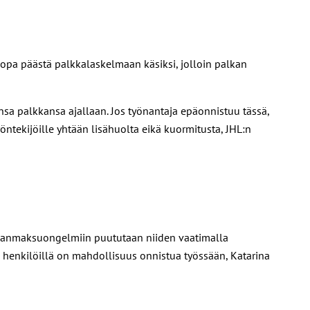
 jopa päästä palkkalaskelmaan käsiksi, jolloin palkan
nsa palkkansa ajallaan. Jos työnantaja epäonnistuu tässä,
öntekijöille yhtään lisähuolta eikä kuormitusta, JHL:n
alkanmaksuongelmiin puututaan niiden vaatimalla
 henkilöillä on mahdollisuus onnistua työssään, Katarina