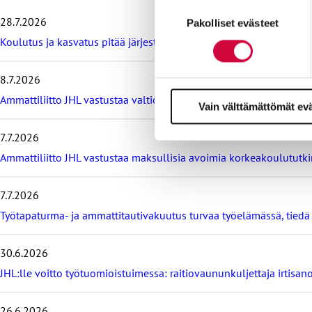
h
Suostumuksen
i
Evästeistä osa on välttämättö
28.7.2026
Pakolliset evästeet
valinta
t
markkinointitarkoituksiin.
Koulutus ja kasvatus pitää järjestää lasten ja nuorten hyvinvoin
a
v
i
8.7.2026
i
m
Ammattiliitto JHL vastustaa valtiokonttoria koskevan lain muutos
Vain välttämättömät ev
e
i
7.7.2026
s
i
Ammattiliitto JHL vastustaa maksullisia avoimia korkeakoulututki
m
m
7.7.2026
ä
t
Työtapaturma- ja ammattitautivakuutus turvaa työelämässä, tied
u
u
t
30.6.2026
i
JHL:lle voitto työtuomioistuimessa: raitiovaununkuljettaja irtisano
s
e
t
26.6.2026