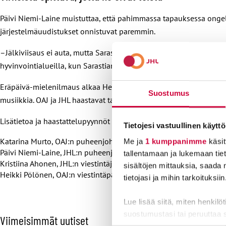
Päivi Niemi-Laine muistuttaa, että pahimmassa tapauksessa ongelm
järjestelmäuudistukset onnistuvat paremmin.
–Jälkiviisaus ei auta, mutta Sarastiassakin pitää ottaa Helsingis
hyvinvointialueilla, kun Sarastian järjestelmää otetaan käyttöön,
Eräpäivä-mielenilmaus alkaa Helsingin Senaatintorilla klo 16. Tap
Suostumus
musiikkia. OAJ ja JHL haastavat tapahtumassa kaupunginvaltuute
Lisätietoa ja haastattelupyynnöt
Tietojesi vastuullinen käyttö
Katarina Murto, OAJ:n puheenjohtaja: 050 568 9188
Me ja
1 kumppanimme
käsit
Päivi Niemi-Laine, JHL:n puheenjohtaja: 040 702 4772
tallentamaan ja lukemaan tieto
Kristiina Ahonen, JHL:n viestintäjohtaja: 040 5301 774
sisältöjen mittauksia, saada 
Heikki Pölönen, OAJ:n viestintäpäällikkö: 040 067 3837
tietojasi ja mihin tarkoituksiin
Lue lisää siitä, miten henkilö
suostumustasi tai peruuttaa 
O
Viimeisimmät uutiset