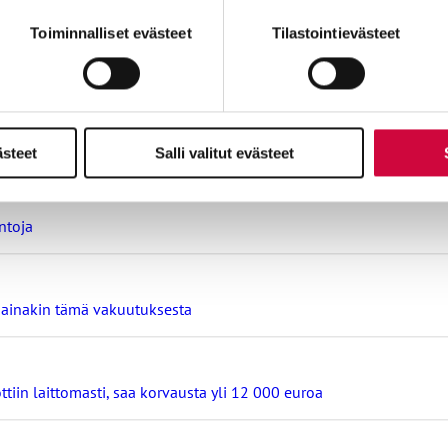
miä, osa sivuston toimintaa parantavia, ja osaa käytetään tilastoi
Toiminnalliset evästeet
Tilastointievästeet
nin ehdoilla – Ammattiliitto JHL on antanut lausunnon koulujen j
ta
ästeet
Salli valitut evästeet
ntoja
ä ainakin tämä vakuutuksesta
ttiin laittomasti, saa korvausta yli 12 000 euroa