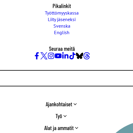
Pikalinkit
Työttömyyskassa
Liity jäseneksi
Svenska
English
Seuraa meitä
Facebook
X
Instagram
YouTube
LinkedIn
TikTok
Bluesky
Threads
/
Twitter
Ajankohtaiset
Työ
Alat ja ammatit