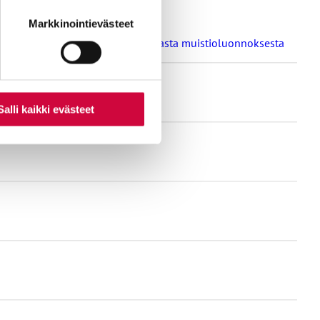
nti- tai
Markkinointievästeet
a oppilaitosten loma-aikoja koskevasta muistioluonnoksesta
Salli kaikki evästeet