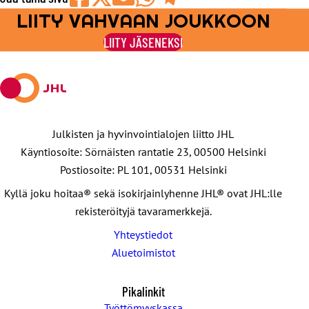
LIITY VAHVAAN JOUKKOON
Jaa
Jaa
Jaa
Jaa
Jaa
Facebookissa
viestipalvelu
sähköpostilla
WhatsAppilla
Telegramilla
LIITY JÄSENEKSI
X:ssä
Julkisten ja hyvinvointialojen liitto JHL
Käyntiosoite: Sörnäisten rantatie 23, 00500 Helsinki
Postiosoite: PL 101, 00531 Helsinki
Kyllä joku hoitaa® sekä isokirjainlyhenne JHL® ovat JHL:lle
rekisteröityjä tavaramerkkejä.
Yhteystiedot
Aluetoimistot
Pikalinkit
Työttömyyskassa