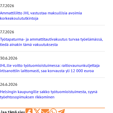
m
7.7.2026
ä
t
Ammattiliitto JHL vastustaa maksullisia avoimia
u
korkeakoulututkintoja
u
t
i
7.7.2026
s
Työtapaturma- ja ammattitautivakuutus turvaa työelämässä,
e
tiedä ainakin tämä vakuutuksesta
t
30.6.2026
JHL:lle voitto työtuomioistuimessa: raitiovaununkuljettaja
irtisanottiin laittomasti, saa korvausta yli 12 000 euroa
26.6.2026
Helsingin kaupungille sakko työtuomioistuimesta, syynä
työehtosopimuksen rikkominen
Jaa tämä sivu