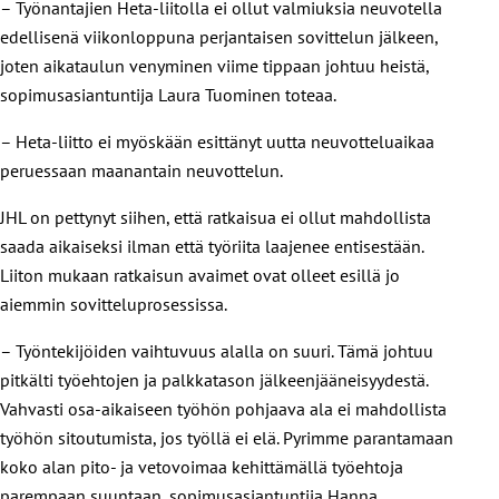
– Työnantajien Heta-liitolla ei ollut valmiuksia neuvotella
edellisenä viikonloppuna perjantaisen sovittelun jälkeen,
joten aikataulun venyminen viime tippaan johtuu heistä,
sopimusasiantuntija Laura Tuominen toteaa.
– Heta-liitto ei myöskään esittänyt uutta neuvotteluaikaa
peruessaan maanantain neuvottelun.
JHL on pettynyt siihen, että ratkaisua ei ollut mahdollista
saada aikaiseksi ilman että työriita laajenee entisestään.
Liiton mukaan ratkaisun avaimet ovat olleet esillä jo
aiemmin sovitteluprosessissa.
– Työntekijöiden vaihtuvuus alalla on suuri. Tämä johtuu
pitkälti työehtojen ja palkkatason jälkeenjääneisyydestä.
Vahvasti osa-aikaiseen työhön pohjaava ala ei mahdollista
työhön sitoutumista, jos työllä ei elä. Pyrimme parantamaan
koko alan pito- ja vetovoimaa kehittämällä työehtoja
parempaan suuntaan, sopimusasiantuntija Hanna