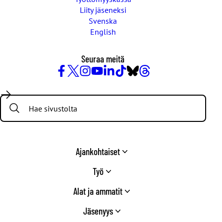
Liity jäseneksi
Svenska
English
Seuraa meitä
Facebook
X
Instagram
YouTube
LinkedIn
TikTok
Bluesky
Threads
/
Search:
Twitter
Ajankohtaiset
Työ
Alat ja ammatit
Jäsenyys