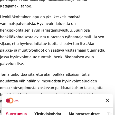
Katajamäki sanoo.
Henkilökohtainen apu on yksi keskeisimmistä
vammaispalveluista. Hyvinvointialueilla on
henkilökohtaisen avun järjestämisvastuu. Suuri osa
henkilökohtaisesta avusta tuotetaan työnantajamallilla sen
sijaan, että hyvinvointialue tuottaisi palvelun itse. Alan
palkka- ja muut työehdot on saatava vastaamaan tilannetta,
jossa hyvinvointialue tuottaisi henkilökohtaisen avun
palvelun itse.
Tämä tarkoittaa sitä, että alan palkkaratkaisun tulisi
noudattaa vähintään viimevuotista hyvinvointialueiden
omaa sotesopimusta koskevan palkkaratkaisun tasoa, jotta
henkilökohtaisten avustajien palkkakehitys ei jäisi jälkeen
muusta sote-sektorista.
Henkilökohtaisen avustajan palkkauksen tulee ottaa
Suostumus
Yksityiskohdat
Mainosasetukset
Tiet