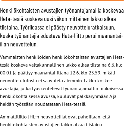
Henkilökohtaisten avustajien työnantajamallia koskevaa
Heta-tesiä koskeva uusi viikon mittainen lakko alkaa
tiistaina. Työriidassa ei päästy neuvotteluratkaisuun,
koska työnantajia edustava Heta-liitto perui maanantai-
illan neuvottelun.
Vammaisten henkilöiden henkilökohtaisten avustajien Heta-
tesiä koskeva valtakunnallinen lakko alkaa tiistaina 6.6. klo
00.01 ja päättyy maanantai-iltana 12.6. klo 23.59, mikäli
neuvottelutulosta ei saavuteta aiemmin. Lakko koskee
avustajia, jotka työskentelevät työnantajamallin mukaisessa
henkilökohtaisessa avussa, kuuluvat palkkaryhmään A ja
heidän työssään noudatetaan Heta-tessiä.
Ammattiliitto JHL:n neuvottelijat ovat pahoillaan, että
henkilökohtaisten avustajien lakko alkaa tiistaina.