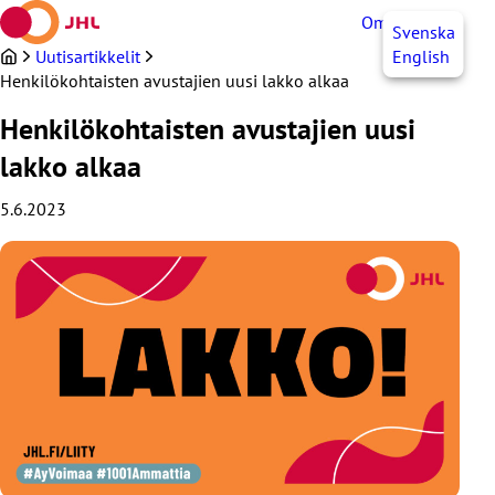
Siirry
OmaJHL
FI
Svenska
sisältöön
Uutisartikkelit
English
Henkilökohtaisten avustajien uusi lakko alkaa
Henkilökohtaisten avustajien uusi
lakko alkaa
5.6.2023