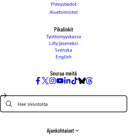
Yhteystiedot
Aluetoimistot
Pikalinkit
Työttömyyskassa
Liity jäseneksi
Svenska
English
Seuraa meitä
Facebook
X
Instagram
YouTube
LinkedIn
TikTok
Bluesky
Threads
/
Search:
Twitter
Ajankohtaiset