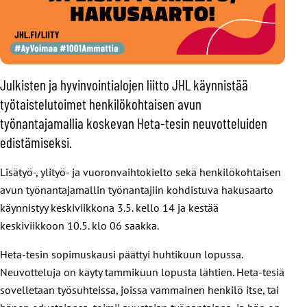
Julkisten ja hyvinvointialojen liitto JHL käynnistää
työtaistelutoimet henkilökohtaisen avun
työnantajamallia koskevan Heta-tesin neuvotteluiden
edistämiseksi.
Lisätyö-, ylityö- ja vuoronvaihtokielto sekä henkilökohtaisen
avun työnantajamallin työnantajiin kohdistuva hakusaarto
käynnistyy keskiviikkona 3.5. kello 14 ja kestää
keskiviikkoon 10.5. klo 06 saakka.
Heta-tesin sopimuskausi päättyi huhtikuun lopussa.
Neuvotteluja on käyty tammikuun lopusta lähtien. Heta-tesiä
sovelletaan työsuhteissa, joissa vammainen henkilö itse, tai