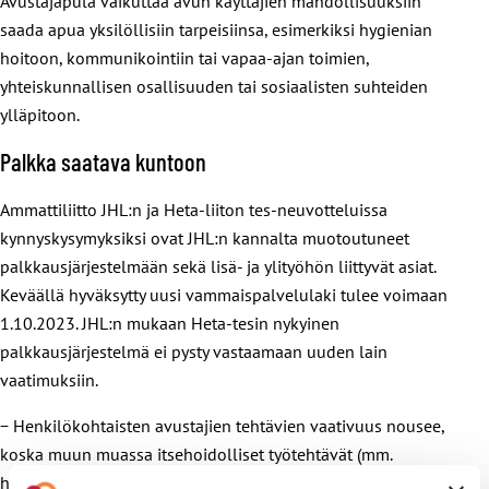
Avustajapula vaikuttaa avun käyttäjien mahdollisuuksiin
saada apua yksilöllisiin tarpeisiinsa, esimerkiksi hygienian
hoitoon, kommunikointiin tai vapaa-ajan toimien,
yhteiskunnallisen osallisuuden tai sosiaalisten suhteiden
ylläpitoon.
Palkka saatava kuntoon
Ammattiliitto JHL:n ja Heta-liiton tes-neuvotteluissa
kynnyskysymyksiksi ovat JHL:n kannalta muotoutuneet
palkkausjärjestelmään sekä lisä- ja ylityöhön liittyvät asiat.
Keväällä hyväksytty uusi vammaispalvelulaki tulee voimaan
1.10.2023. JHL:n mukaan Heta-tesin nykyinen
palkkausjärjestelmä ei pysty vastaamaan uuden lain
vaatimuksiin.
− Henkilökohtaisten avustajien tehtävien vaativuus nousee,
koska muun muassa itsehoidolliset työtehtävät (mm.
hengityslaitteen käyttö, lääkkeiden jakaminen, haavahoito ja