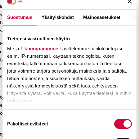
katetrointi) lisääntyvät. Tavoitteemme on saada työn
vaativuuteen perustuva palkkausjärjestelmä ottamaan
Suostumus
Yksityiskohdat
Mainosasetukset
Tiet
huomioon ja tunnustamaan nämä vaativat työtehtävät,
sanoo JHL:n vastaava sopimusasiantuntija
Laura Tuominen
.
Tietojesi vastuullinen käyttö
Henkilökohtaisten avustajien työn luonteeseen kuuluvat
Me ja
1 kumppanimme
käsittelemme henkilötietojasi,
usein myös sovitusti tehtävät pitkät työvuorot. Säännöllisen
esim. IP-numeroasi, käyttäen teknologioita, kuten
työajan ylittäviä pitkiä vuoroja tehdään sekä normaalissa
evästeitä, tallentamaan ja lukemaan tietoa laitteeltasi,
arjessa että tilanteissa, joissa työnantajan matkustaessa
jotta voimme tarjota personoituja mainoksia ja sisältöjä,
avustajaa tarvitaan myös matkan aikana.
tehdä mainosten ja sisältöjen mittauksia, saada
näkemyksiä kohdeyleisöstä sekä tuotekehitykseen
− JHL ei sinänsä vastusta työn luonteeseen kuuluvia
liittyvistä syistä. Voit valita, kuka käyttää tietojasi ja mihin
työaikajoustoja. Nykytilanteessa henkilökohtaiset avustajat
tarkoituksiin.
eivät kuitenkaan saa näistä joustoista ylityökorvausta. Tähän
on saatava muutos, Tuominen toteaa.
Lue lisää siitä, miten henkilötietojasi käsitellään ja miten
Suostumuksen
voit määrittää asetuksesi
tiedot-osiossa
. Voit muuttaa
Pakolliset evästeet
valinta
− Tavoitteemme on saada ylityökorvauksia koskevat
suostumustasi tai peruuttaa sen milloin vain
työehtosopimuskirjaukset oikeudenmukaisiksi eli
evästeilmoituksessa.