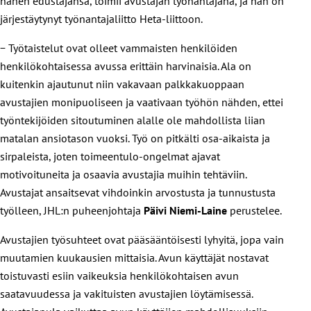
hänen edustajansa, toimii avustajan työnantajana, ja hän on
järjestäytynyt työnantajaliitto Heta-liittoon.
− Työtaistelut ovat olleet vammaisten henkilöiden
henkilökohtaisessa avussa erittäin harvinaisia. Ala on
kuitenkin ajautunut niin vakavaan palkkakuoppaan
avustajien monipuoliseen ja vaativaan työhön nähden, ettei
työntekijöiden sitoutuminen alalle ole mahdollista liian
matalan ansiotason vuoksi. Työ on pitkälti osa-aikaista ja
sirpaleista, joten toimeentulo-ongelmat ajavat
motivoituneita ja osaavia avustajia muihin tehtäviin.
Avustajat ansaitsevat vihdoinkin arvostusta ja tunnustusta
työlleen, JHL:n puheenjohtaja
Päivi Niemi-Laine
perustelee.
Avustajien työsuhteet ovat pääsääntöisesti lyhyitä, jopa vain
muutamien kuukausien mittaisia. Avun käyttäjät nostavat
toistuvasti esiin vaikeuksia henkilökohtaisen avun
saatavuudessa ja vakituisten avustajien löytämisessä.