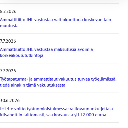
m
e
8.7.2026
i
s
Ammattiliitto JHL vastustaa valtiokonttoria koskevan lain
i
muutosta
m
m
7.7.2026
ä
t
Ammattiliitto JHL vastustaa maksullisia avoimia
u
korkeakoulututkintoja
u
t
i
7.7.2026
s
Työtapaturma- ja ammattitautivakuutus turvaa työelämässä,
e
tiedä ainakin tämä vakuutuksesta
t
30.6.2026
JHL:lle voitto työtuomioistuimessa: raitiovaununkuljettaja
irtisanottiin laittomasti, saa korvausta yli 12 000 euroa