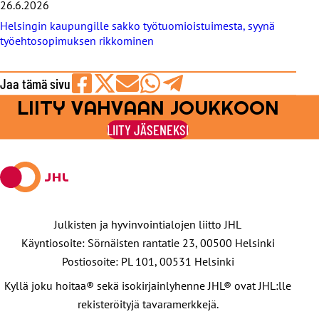
26.6.2026
Helsingin kaupungille sakko työtuomioistuimesta, syynä
työehtosopimuksen rikkominen
Jaa tämä sivu
LIITY VAHVAAN JOUKKOON
Jaa
Jaa
Jaa
Jaa
Jaa
Facebookissa
viestipalvelu
sähköpostilla
WhatsAppilla
Telegramilla
LIITY JÄSENEKSI
X:ssä
Julkisten ja hyvinvointialojen liitto JHL
Käyntiosoite: Sörnäisten rantatie 23, 00500 Helsinki
Postiosoite: PL 101, 00531 Helsinki
Kyllä joku hoitaa® sekä isokirjainlyhenne JHL® ovat JHL:lle
rekisteröityjä tavaramerkkejä.