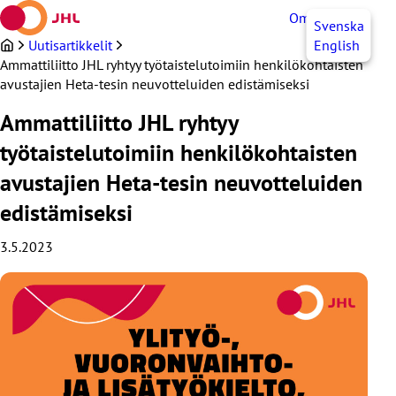
Siirry
OmaJHL
FI
Svenska
sisältöön
Uutisartikkelit
English
Ammattiliitto JHL ryhtyy työtaistelutoimiin henkilökohtaisten
avustajien Heta-tesin neuvotteluiden edistämiseksi
Ammattiliitto JHL ryhtyy
työtaistelutoimiin henkilökohtaisten
avustajien Heta-tesin neuvotteluiden
edistämiseksi
3.5.2023