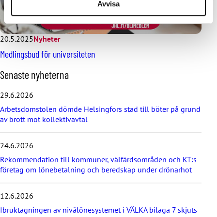
Avvisa
20.5.2025
Nyheter
Medlingsbud för universiteten
H
Senaste nyheterna
o
p
29.6.2026
p
Arbetsdomstolen dömde Helsingfors stad till böter på grund
a
av brott mot kollektivavtal
ö
v
e
24.6.2026
r
d
Rekommendation till kommuner, välfärdsområden och KT:s
e
företag om lönebetalning och beredskap under drönarhot
s
e
12.6.2026
n
a
Ibruktagningen av nivålönesystemet i VÄLKA bilaga 7 skjuts