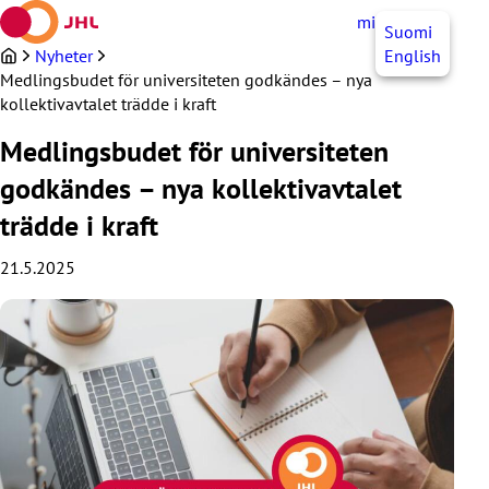
Hoppa
mittJHL
SV
Suomi
till
innehållet
Nyheter
English
Medlingsbudet för universiteten godkändes – nya
kollektivavtalet trädde i kraft
Medlingsbudet för universiteten
godkändes – nya kollektivavtalet
trädde i kraft
21.5.2025