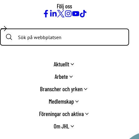
Följ oss
Facebook
LinkedIn
Twitter
Instagram
Youtube
TikTok
Search:
Aktuellt
Arbete
Branscher och yrken
Medlemskap
Föreningar och aktiva
Om JHL