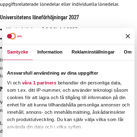
uppgiftsrelaterade lönedelar eller individuella lönedelar.
Universitetens löneförhöjningar 2027
Allmän höjning på 2,0 %, 1.6.2027
Lokal lönepott på 0,4 %, 1.12.2027
Justeringspott på 0,4 %, 1.12.2027
Samtycke
Information
Reklaminställningar
Om
Justeringspotten används för lönesystemets
utvecklingsgrupp och övningsskolornas arbetstids- och
Ansvarsfull användning av dina uppgifter
lönesättningsgrupper.
Vi och
våra 1 partners
behandlar din personliga data,
Mer information på kommande
som t.ex. ditt IP-nummer, och använder teknologi såsom
cookies för att lagra och få tillgång till information på din
Vi informerar närmare om avtalets innehåll inom den
enhet för att kunna tillhandahålla personliga annonser och
närmaste framtiden. Kom ihåg att följa vår webbplats!
innehåll, annons- och innehållsmätning, åskådarinsikter
och produktutveckling. Du kan själv välja vilka som får
Löntagarnas företrädare i förhandlingarna är Förbundet för
använda din data och i vilka syften.
den offentliga sektorn och välfärdsområdena JHL,