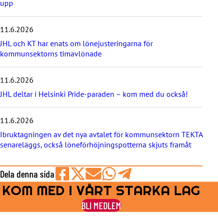
s
upp
t
e
11.6.2026
n
y
JHL och KT har enats om lönejusteringarna för
h
kommunsektorns timavlönade
e
t
e
11.6.2026
r
JHL deltar i Helsinki Pride-paraden – kom med du också!
n
a
11.6.2026
Ibruktagningen av det nya avtalet för kommunsektorn TEKTA
senareläggs, också löneförhöjningspotterna skjuts framåt
Dela denna sida
KOM MED I VÅRT STARKA LAG
Share
Share
Share
Share
Share
on
on
by
on
on
BLI MEDLEM
Facebook
X
E-
WhatsApp
Telegram