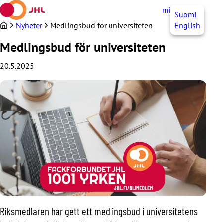
Hoppa
mittJHL
SV
Suomi
till
innehållet
Nyheter
Medlingsbud för universiteten
English
Medlingsbud för universiteten
20.5.2025
Riksmedlaren har gett ett medlingsbud i universitetens