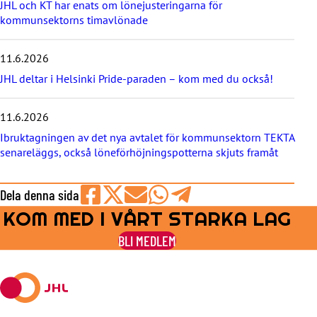
JHL och KT har enats om lönejusteringarna för
h
kommunsektorns timavlönade
e
t
e
11.6.2026
r
JHL deltar i Helsinki Pride-paraden – kom med du också!
n
a
11.6.2026
Ibruktagningen av det nya avtalet för kommunsektorn TEKTA
senareläggs, också löneförhöjningspotterna skjuts framåt
Dela denna sida
KOM MED I VÅRT STARKA LAG
Share
Share
Share
Share
Share
on
on
by
on
on
BLI MEDLEM
Facebook
X
E-
WhatsApp
Telegram
mail