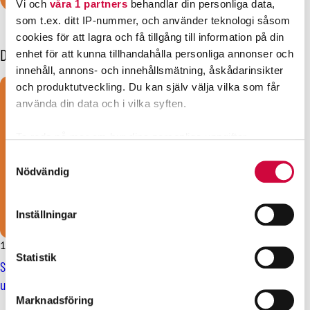
Vi och
våra 1 partners
behandlar din personliga data,
som t.ex. ditt IP-nummer, och använder teknologi såsom
cookies för att lagra och få tillgång till information på din
Dessa kanske också intresserar dig
enhet för att kunna tillhandahålla personliga annonser och
innehåll, annons- och innehållsmätning, åskådarinsikter
och produktutveckling. Du kan själv välja vilka som får
använda din data och i vilka syften.
Ta reda på mer om hur dina personliga uppgifter
behandlas och ställ in dina preferenser i
detaljsektionen
.
Samtyckesval
Du kan ändra eller dra tillbaka ditt samtycke när som
Nödvändig
helst från cookie-förklaringen.
Inställningar
Vi använder enhetsidentifierare för att anpassa innehållet
och annonserna till användarna, tillhandahålla funktioner
12.5.2025
Nyheter
för sociala medier och analysera vår trafik. Vi
Statistik
Strejkvarsel vid Helsingfors och Åbo universitet – över 13 000
vidarebefordrar även sådana identifierare och annan
universitetsanställda går i strejk
information från din enhet till de sociala medier och
Marknadsföring
annons- och analysföretag som vi samarbetar med.