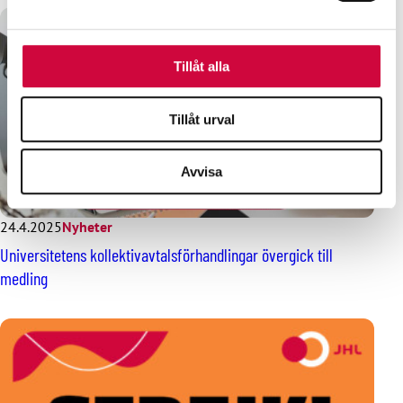
Dessa kan i sin tur kombinera informationen med annan
information som du har tillhandahållit eller som de har
samlat in när du har använt deras tjänster.
Tillåt alla
Tillåt urval
Avvisa
24.4.2025
Nyheter
Universitetens kollektivavtalsförhandlingar övergick till
medling