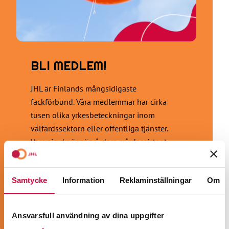
BLI MEDLEM!
JHL är Finlands mångsidigaste
fackförbund. Våra medlemmar har cirka
tusen olika yrkesbeteckningar inom
välfärdssektorn eller offentliga tjänster.
Vare sig du är närvårdare, vårdassistent,
social- och hälsovårdsproffs, pedagog,
barnskötare, städare, kosthållsarbetare,
Samtycke
Information
Reklaminställningar
Om
sekreterare, väktare eller konduktör är vi
fackförbundet för dig!
Bli medlem!
Ansvarsfull användning av dina uppgifter