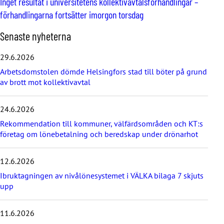
Inget resultat i universitetens kollektivavtalsförhandlingar –
förhandlingarna fortsätter imorgon torsdag
H
Senaste nyheterna
o
p
29.6.2026
p
Arbetsdomstolen dömde Helsingfors stad till böter på grund
a
av brott mot kollektivavtal
ö
v
e
24.6.2026
r
d
Rekommendation till kommuner, välfärdsområden och KT:s
e
företag om lönebetalning och beredskap under drönarhot
s
e
12.6.2026
n
a
Ibruktagningen av nivålönesystemet i VÄLKA bilaga 7 skjuts
s
upp
t
e
11.6.2026
n
y