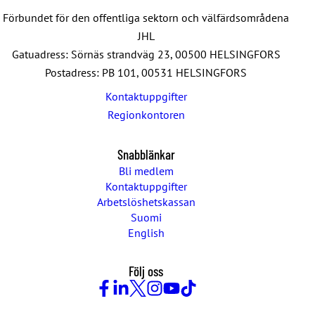
Förbundet för den offentliga sektorn och välfärdsområdena
JHL
Gatuadress: Sörnäs strandväg 23, 00500 HELSINGFORS
Postadress: PB 101, 00531 HELSINGFORS
Kontaktuppgifter
Regionkontoren
Snabblänkar
Bli medlem
Kontaktuppgifter
Arbetslöshetskassan
Suomi
English
Följ oss
Facebook
LinkedIn
Twitter
Instagram
Youtube
TikTok