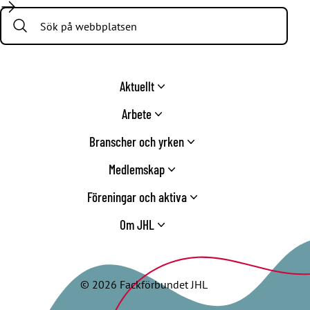
Search:
Aktuellt
Arbete
Branscher och yrken
Medlemskap
Föreningar och aktiva
Om JHL
© 2026 Fackförbundet JHL