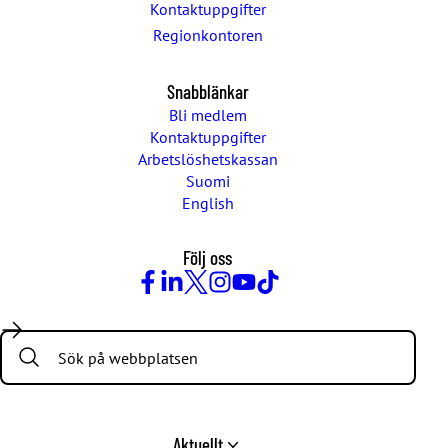
Kontaktuppgifter
Regionkontoren
Snabblänkar
Bli medlem
Kontaktuppgifter
Arbetslöshetskassan
Suomi
English
Följ oss
Facebook
LinkedIn
Twitter
Instagram
Youtube
TikTok
Search:
Aktuellt