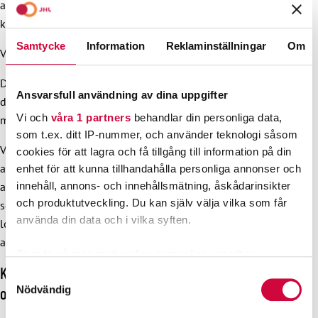
arbetarskyddspersonal är densamma som inom
kommunsektorn. Den löper ut den 31 december 2025.
Samtycke
Information
Reklaminställningar
Om
Välfärdsområdenas arbetarskyddsval
Då arbetarskyddets samorganisation har fastställts är det
Ansvarsfull användning av dina uppgifter
dags att ordna arbetarskyddsval. Valet förrättas i enlighet
Vi och
våra 1 partners
behandlar din personliga data,
med Arbetarskyddscentralens
valanvisning
.
som t.ex. ditt IP-nummer, och använder teknologi såsom
Val behöver inte ordnas om servicen,
cookies för att lagra och få tillgång till information på din
arbetarskyddsfullmäktiges anställningsförhållanden och
enhet för att kunna tillhandahålla personliga annonser och
innehåll, annons- och innehållsmätning, åskådarinsikter
arbetarskyddets samarbetsorganisation i sin helhet överförs
och produktutveckling. Du kan själv välja vilka som får
som en oförändrad helhet till välfärdsområdet. Då kan man
använda din data och i vilka syften.
lokalt komma överens om att de fullmäktiga fortsätter i sitt
arbetarskyddsuppdrag mandatperioden ut (till 31.12.2025).
Ta reda på mer om hur dina personliga uppgifter
Kommunernas arbetarskyddssamarbete förblir
behandlas och ställ in dina preferenser i
detaljsektionen
.
Samtyckesval
Du kan ändra eller dra tillbaka ditt samtycke när som
Nödvändig
oförändrat
helst från cookie-förklaringen.