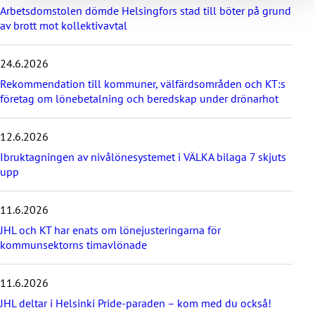
Arbetsdomstolen dömde Helsingfors stad till böter på grund
a
av brott mot kollektivavtal
ö
v
e
24.6.2026
r
d
Rekommendation till kommuner, välfärdsområden och KT:s
e
företag om lönebetalning och beredskap under drönarhot
s
e
12.6.2026
n
a
Ibruktagningen av nivålönesystemet i VÄLKA bilaga 7 skjuts
s
upp
t
e
11.6.2026
n
y
JHL och KT har enats om lönejusteringarna för
h
kommunsektorns timavlönade
e
t
e
11.6.2026
r
JHL deltar i Helsinki Pride-paraden – kom med du också!
n