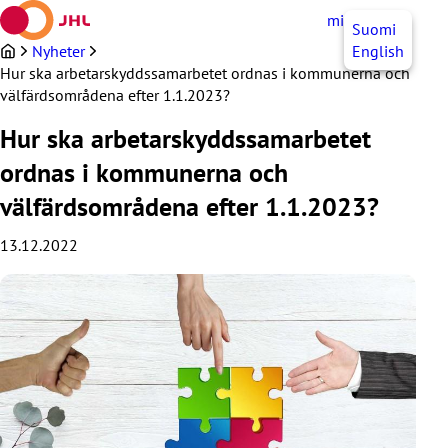
Hoppa
mittJHL
SV
Suomi
till
innehållet
Nyheter
English
Hur ska arbetarskyddssamarbetet ordnas i kommunerna och
välfärdsområdena efter 1.1.2023?
Hur ska arbetarskyddssamarbetet
ordnas i kommunerna och
välfärdsområdena efter 1.1.2023?
13.12.2022