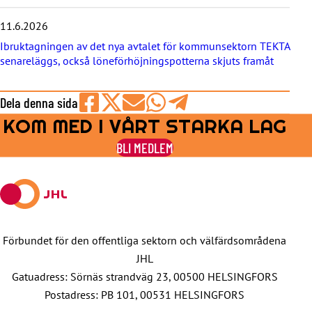
a
11.6.2026
Ibruktagningen av det nya avtalet för kommunsektorn TEKTA
senareläggs, också löneförhöjningspotterna skjuts framåt
Dela denna sida
KOM MED I VÅRT STARKA LAG
Share
Share
Share
Share
Share
on
on
by
on
on
BLI MEDLEM
Facebook
X
E-
WhatsApp
Telegram
mail
Förbundet för den offentliga sektorn och välfärdsområdena
JHL
Gatuadress: Sörnäs strandväg 23, 00500 HELSINGFORS
Postadress: PB 101, 00531 HELSINGFORS