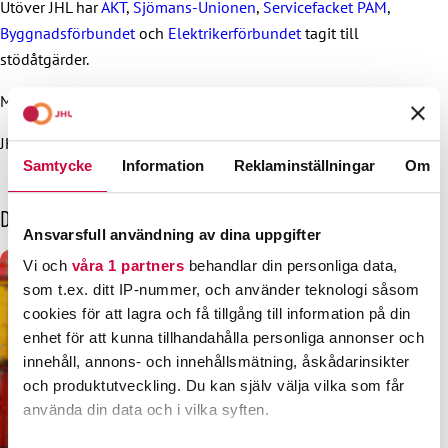
Utöver JHL har
AKT
,
Sjömans-Unionen
,
Servicefacket PAM
,
Byggnadsförbundet
och
Elektrikerförbundet
tagit till
stödåtgärder.
Mer information:
JHL:s ordförande Håkan Ekström 040 828 286
Samtycke
Information
Reklaminställningar
Om
Dessa kanske också intresserar dig
Ansvarsfull användning av dina uppgifter
Vi och
våra 1 partners
behandlar din personliga data,
som t.ex. ditt IP-nummer, och använder teknologi såsom
cookies för att lagra och få tillgång till information på din
enhet för att kunna tillhandahålla personliga annonser och
innehåll, annons- och innehållsmätning, åskådarinsikter
och produktutveckling. Du kan själv välja vilka som får
använda din data och i vilka syften.