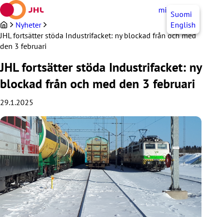
Hoppa
mittJHL
SV
Suomi
till
innehållet
Nyheter
English
JHL fortsätter stöda Industrifacket: ny blockad från och med
den 3 februari
JHL fortsätter stöda Industrifacket: ny
blockad från och med den 3 februari
29.1.2025