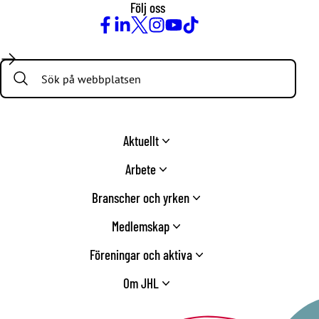
Följ oss
Facebook
LinkedIn
Twitter
Instagram
Youtube
TikTok
Search:
Aktuellt
Arbete
Branscher och yrken
Medlemskap
Föreningar och aktiva
Om JHL