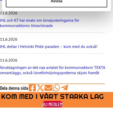
Avvisa
t
e
11.6.2026
n
y
JHL och KT har enats om lönejusteringarna för
h
kommunsektorns timavlönade
e
t
e
11.6.2026
r
JHL deltar i Helsinki Pride-paraden – kom med du också!
n
a
11.6.2026
Ibruktagningen av det nya avtalet för kommunsektorn TEKTA
senareläggs, också löneförhöjningspotterna skjuts framåt
Dela denna sida
KOM MED I VÅRT STARKA LAG
Share
Share
Share
Share
Share
on
on
by
on
on
BLI MEDLEM
Facebook
X
E-
WhatsApp
Telegram
mail