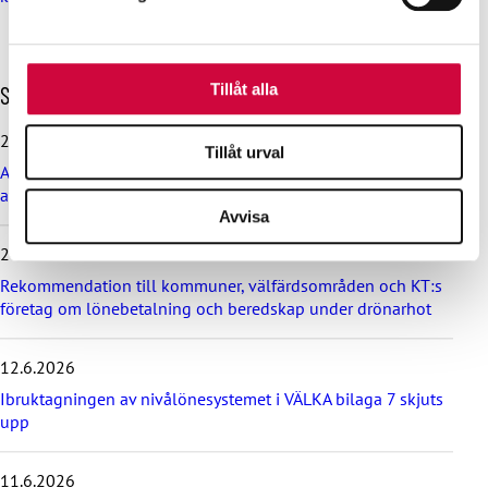
Dessa kan i sin tur kombinera informationen med annan
information som du har tillhandahållit eller som de har
samlat in när du har använt deras tjänster.
H
Tillåt alla
Senaste nyheterna
o
p
29.6.2026
Tillåt urval
p
Arbetsdomstolen dömde Helsingfors stad till böter på grund
a
av brott mot kollektivavtal
ö
Avvisa
v
e
24.6.2026
r
d
Rekommendation till kommuner, välfärdsområden och KT:s
e
företag om lönebetalning och beredskap under drönarhot
s
e
12.6.2026
n
a
Ibruktagningen av nivålönesystemet i VÄLKA bilaga 7 skjuts
s
upp
t
e
11.6.2026
n