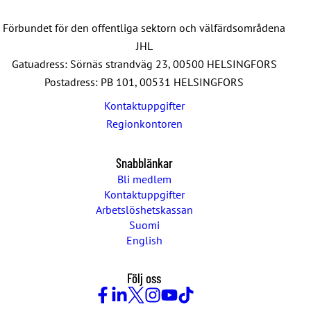
Förbundet för den offentliga sektorn och välfärdsområdena
JHL
Gatuadress: Sörnäs strandväg 23, 00500 HELSINGFORS
Postadress: PB 101, 00531 HELSINGFORS
Kontaktuppgifter
Regionkontoren
Snabblänkar
Bli medlem
Kontaktuppgifter
Arbetslöshetskassan
Suomi
English
Följ oss
Facebook
LinkedIn
Twitter
Instagram
Youtube
TikTok