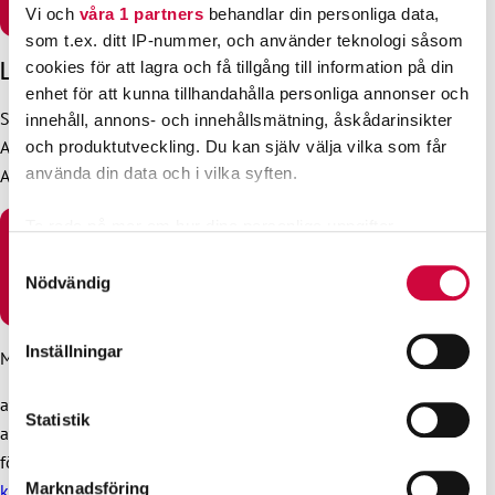
FINSKA)
Vi och
våra 1 partners
behandlar din personliga data,
som t.ex. ditt IP-nummer, och använder teknologi såsom
Löneförhöjningarna i Seures kollektivavtal år 2024
cookies för att lagra och få tillgång till information på din
enhet för att kunna tillhandahålla personliga annonser och
Seuren Henkilöstöpalvelut Oy:s lönejusteringar år 2024:
innehåll, annons- och innehållsmätning, åskådarinsikter
Allmän höjning från och med
1.5.2024
. Timlönerna i bilaga
och produktutveckling. Du kan själv välja vilka som får
använda din data och i vilka syften.
A höjs med 3,4 procent från och med 1.5.2024.
Ta reda på mer om hur dina personliga uppgifter
LADDA NER UNDERTECKNINGSPROTOKOLLET FÖR
behandlas och ställ in dina preferenser i
detaljsektionen
.
Samtyckesval
SEURETES-AVTALETS LÖNEFÖRHÖJNINGAR 2024 (PÅ
Du kan ändra eller dra tillbaka ditt samtycke när som
Nödvändig
FINSKA)
helst från cookie-förklaringen.
Inställningar
Mer information:
Vi använder enhetsidentifierare för att anpassa innehållet
och annonserna till användarna, tillhandahålla funktioner
avtalsexpert Karita Alanko, karita.alanko@jhl.fi
för sociala medier och analysera vår trafik. Vi
Statistik
avtalsexpert Timo Hannula, timo.hannula@jhl.fi
vidarebefordrar även sådana identifierare och annan
förhandlingsdirektör Kristian Karrasch,
information från din enhet till de sociala medier och
Marknadsföring
kristian.karrasch@jhl.fi
annons- och analysföretag som vi samarbetar med.