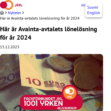
Hoppa
mittJHL
SV
Suomi
till
innehållet
Nyheter
English
Här är Avainta-avtalets lönelösning för år 2024
Här är Avainta-avtalets lönelösning
för år 2024
15.12.2023