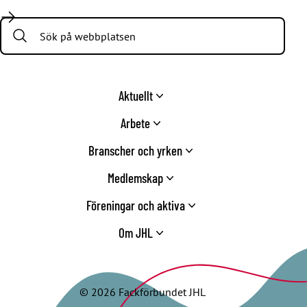
Search:
Aktuellt
Arbete
Branscher och yrken
Medlemskap
Föreningar och aktiva
Om JHL
© 2026 Fackförbundet JHL