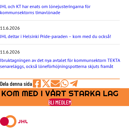
y
JHL och KT har enats om lönejusteringarna för
h
kommunsektorns timavlönade
e
t
e
11.6.2026
r
JHL deltar i Helsinki Pride-paraden – kom med du också!
n
a
11.6.2026
Ibruktagningen av det nya avtalet för kommunsektorn TEKTA
senareläggs, också löneförhöjningspotterna skjuts framåt
Dela denna sida
KOM MED I VÅRT STARKA LAG
Share
Share
Share
Share
Share
on
on
by
on
on
BLI MEDLEM
Facebook
X
E-
WhatsApp
Telegram
mail