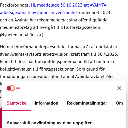
Fackförbundet
JHL meddelade 30.10.2023 att AVAINTA-
arbetsgivarna rf avslutar sin verksamhet
under året 2024,
och att Avainta har rekommenderat sina offentligt ägda
medlemsföretag att övergå till KT:s företagssektion.
(Nyheten är på finska.)
Nu när löneförhandlingsresultatet för nästa år är godkänt är
även Avainta-avtalets arbetsvillkor i kraft fram till 30.4.2025.
Fram till dess har förhandlingsparterna nu tid att omforma
kollektivavtalen till företagssektionen. Som grund för
förhandlingarna används bland annat Avainta-avtalet. Mer
information om företagssektionens framtida avtalsområde
finns på vår webbplats
Kollektivavtal
(sökordet
“företagssektion”)
Samtycke
Information
Reklaminställningar
Om
LADDA NER UNDERTECKNINGSPROTOKOLLET FÖR
AVAINTA-AVTALETS LÖNEFÖRHÖJNINGAR 2024 (PÅ
Ansvarsfull användning av dina uppgifter