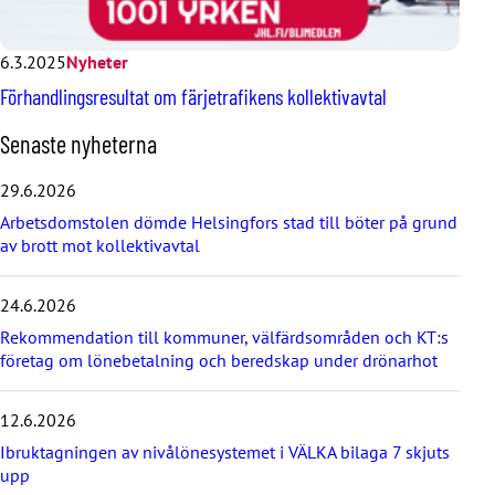
6.3.2025
Nyheter
Förhandlingsresultat om färjetrafikens kollektivavtal
H
Senaste nyheterna
o
p
29.6.2026
p
Arbetsdomstolen dömde Helsingfors stad till böter på grund
a
av brott mot kollektivavtal
ö
v
e
24.6.2026
r
d
Rekommendation till kommuner, välfärdsområden och KT:s
e
företag om lönebetalning och beredskap under drönarhot
s
e
12.6.2026
n
a
Ibruktagningen av nivålönesystemet i VÄLKA bilaga 7 skjuts
s
upp
t