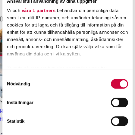
Ansvarsfull användning av dina uppgifter
Vi och
våra 1 partners
behandlar din personliga data,
Dessa kanske också intresserar dig
som t.ex. ditt IP-nummer, och använder teknologi såsom
cookies för att lagra och få tillgång till information på din
enhet för att kunna tillhandahålla personliga annonser och
innehåll, annons- och innehållsmätning, åskådarinsikter
och produktutveckling. Du kan själv välja vilka som får
använda din data och i vilka syften.
Ta reda på mer om hur dina personliga uppgifter
behandlas och ställ in dina preferenser i
detaljsektionen
.
Samtyckesval
Du kan ändra eller dra tillbaka ditt samtycke när som
Nödvändig
helst från cookie-förklaringen.
5.5.2025
Nyheter
Inställningar
Vi använder enhetsidentifierare för att anpassa innehållet
Här är det nya kollektivavtalet för kommunsektorns
och annonserna till användarna, tillhandahålla funktioner
timavlönade personal 2025–2028
för sociala medier och analysera vår trafik. Vi
Statistik
vidarebefordrar även sådana identifierare och annan
information från din enhet till de sociala medier och