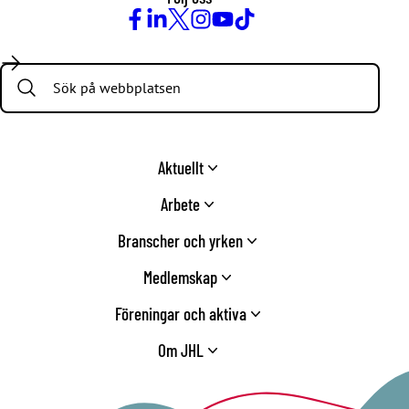
Facebook
LinkedIn
Twitter
Instagram
Youtube
TikTok
Search:
Aktuellt
Arbete
Branscher och yrken
Medlemskap
Föreningar och aktiva
Om JHL