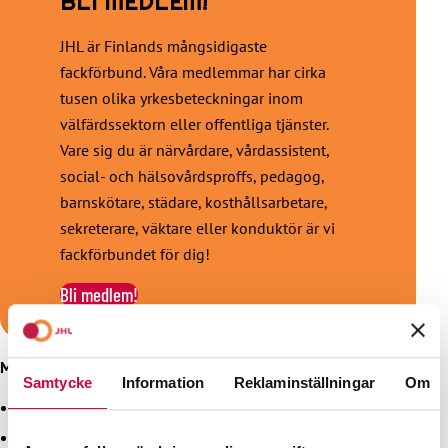
BLI MEDLEM!
JHL är Finlands mångsidigaste
fackförbund. Våra medlemmar har cirka
tusen olika yrkesbeteckningar inom
välfärdssektorn eller offentliga tjänster.
Vare sig du är närvårdare, vårdassistent,
social- och hälsovårdsproffs, pedagog,
barnskötare, städare, kosthållsarbetare,
sekreterare, väktare eller konduktör är vi
fackförbundet för dig!
Bli medlem!
Mer information:
Samtycke
Information
Reklaminställningar
Om
Avtalsexpert Timo Hannula 050 5212 878
Avtalsexpert Karita Alanko 050 302 5246