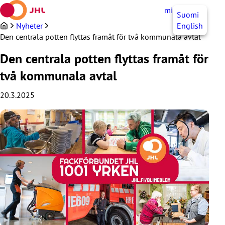
Hoppa
mittJHL
SV
Suomi
till
innehållet
Nyheter
English
Den centrala potten flyttas framåt för två kommunala avtal
Den centrala potten flyttas framåt för
två kommunala avtal
20.3.2025