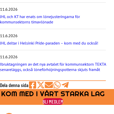
e
11.6.2026
n
y
JHL och KT har enats om lönejusteringarna för
h
kommunsektorns timavlönade
e
t
e
11.6.2026
r
JHL deltar i Helsinki Pride-paraden – kom med du också!
n
a
11.6.2026
Ibruktagningen av det nya avtalet för kommunsektorn TEKTA
senareläggs, också löneförhöjningspotterna skjuts framåt
Dela denna sida
KOM MED I VÅRT STARKA LAG
Share
Share
Share
Share
Share
on
on
by
on
on
BLI MEDLEM
Facebook
X
E-
WhatsApp
Telegram
mail