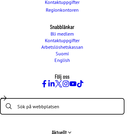
Kontaktuppgifter
Regionkontoren
Snabblänkar
Bli medlem
Kontaktuppgifter
Arbetslöshetskassan
Suomi
English
Följ oss
Facebook
LinkedIn
Twitter
Instagram
Youtube
TikTok
Search:
Aktuellt