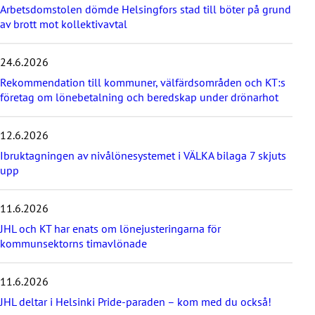
Arbetsdomstolen dömde Helsingfors stad till böter på grund
a
av brott mot kollektivavtal
ö
v
e
24.6.2026
r
d
Rekommendation till kommuner, välfärdsområden och KT:s
e
företag om lönebetalning och beredskap under drönarhot
s
e
12.6.2026
n
a
Ibruktagningen av nivålönesystemet i VÄLKA bilaga 7 skjuts
s
upp
t
e
11.6.2026
n
y
JHL och KT har enats om lönejusteringarna för
h
kommunsektorns timavlönade
e
t
e
11.6.2026
r
JHL deltar i Helsinki Pride-paraden – kom med du också!
n