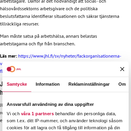
arbetstagare. Därför är det nödvändigt att social- och
hälsovårdssektorns arbetsgivare och de politiska
beslutsfattarna identifierar situationen och säkrar tjänsterna
tillräckliga resurser.
Man måste satsa på arbetshälsa, annars belastas
arbetstagarna och flyr från branschen.
Läs mer:
https://www.jhl.fi/sv/nyheter/fackorganisationerna-
vardsektorns-arbetsgivare-kraver-att-arbetstagarna-ar-
flexibla-och-har-dem-att-utfora-oandlig-overtid/
JHL publicerade kommunmätare: Helsingfors fick
Samtycke
Information
Reklaminställningar
Om
högsta poäng, silver och brons gick till Lappland
Ansvarsfull användning av dina uppgifter
JHL har skapat en kommunmätare för att följa kommunernas
regionala utveckling inom många delområden, bland annat
Vi och
våra 1 partners
behandlar din personliga data,
ekonomi och arbetsliv. Mätaren publiceras på finska.
som t.ex. ditt IP-nummer, och använder teknologi såsom
cookies för att lagra och få tillgång till information på din