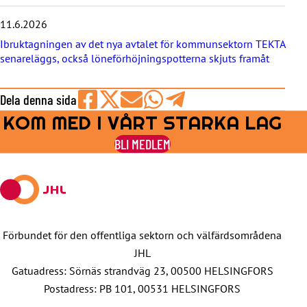
a
11.6.2026
Ibruktagningen av det nya avtalet för kommunsektorn TEKTA
senareläggs, också löneförhöjningspotterna skjuts framåt
Dela denna sida
KOM MED I VÅRT STARKA LAG
Share
Share
Share
Share
Share
on
on
by
on
on
BLI MEDLEM
Facebook
X
E-
WhatsApp
Telegram
mail
Förbundet för den offentliga sektorn och välfärdsområdena
JHL
Gatuadress: Sörnäs strandväg 23, 00500 HELSINGFORS
Postadress: PB 101, 00531 HELSINGFORS