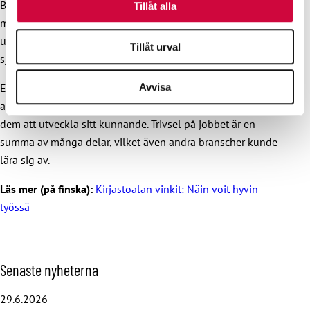
Bibliotekens personal mår bra, och har lyckats vända även
Tillåt alla
motgångar till framgångar. Så var fallet till exempel
under
coronapandemin
(länken på finska) när personalen
Tillåt urval
själv fick utveckla sitt arbete i en svår situation.
Enligt JHL:s utredning stöder biblioteksbranschens
Avvisa
arbetsgivare sina arbetstagare och reserverar arbetstid för
dem att utveckla sitt kunnande. Trivsel på jobbet är en
summa av många delar, vilket även andra branscher kunde
lära sig av.
Läs mer (på finska):
Kirjastoalan vinkit:
Näin voit hyvin
työssä
H
Senaste nyheterna
o
p
29.6.2026
p