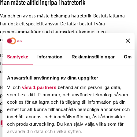
Man måste alltid ingripa i hatretorik
Var och en av oss måste bekämpa hatretorik. Beslutsfattarna
har dock ett speciellt ansvar. De fattar beslut i våra
gemensamma frågor och tar mycket utrymme i den
offentliga debatten.
Deltagarna i ställningstagandet kräver att våra beslutsfattare
Samtycke
Information
Reklaminställningar
Om
funderar noga över hurudant exempel de visar barn och
unga. Barn och unga följer vuxnas exempel.
Ansvarsfull användning av dina uppgifter
Beslutsfattare får inte vända blicken ens då när
Vi och
våra 1 partners
behandlar din personliga data,
som t.ex. ditt IP-nummer, och använder teknologi såsom
partikamraten eller regeringspartnern uttalar sig på ett
cookies för att lagra och få tillgång till information på din
diskriminerande sätt. Vi måste kunna kräva att alla alltid
enhet för att kunna tillhandahålla personliga annonser och
beter sig på ett sakligt och respektfullt sätt.
innehåll, annons- och innehållsmätning, åskådarinsikter
Läs ställningstagandet (på finska)
och produktutveckling. Du kan själv välja vilka som får
använda din data och i vilka syften.