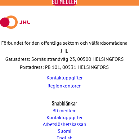
BLI MEDLEM
Facebook
X
E-
WhatsApp
Telegram
mail
Förbundet för den offentliga sektorn och välfärdsområdena
JHL
Gatuadress: Sörnäs strandväg 23, 00500 HELSINGFORS
Postadress: PB 101, 00531 HELSINGFORS
Kontaktuppgifter
Regionkontoren
Snabblänkar
Bli medlem
Kontaktuppgifter
Arbetslöshetskassan
Suomi
English