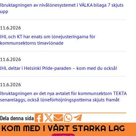
a
Ibruktagningen av nivålönesystemet i VÄLKA bilaga 7 skjuts
s
upp
t
e
11.6.2026
n
y
JHL och KT har enats om lönejusteringarna för
h
kommunsektorns timavlönade
e
t
e
11.6.2026
r
JHL deltar i Helsinki Pride-paraden – kom med du också!
n
a
11.6.2026
Ibruktagningen av det nya avtalet för kommunsektorn TEKTA
senareläggs, också löneförhöjningspotterna skjuts framåt
Dela denna sida
KOM MED I VÅRT STARKA LAG
Share
Share
Share
Share
Share
on
on
by
on
on