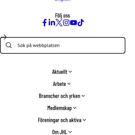
Följ oss
Facebook
LinkedIn
Twitter
Instagram
Youtube
TikTok
Search:
Aktuellt
Arbete
Branscher och yrken
Medlemskap
Föreningar och aktiva
Om JHL