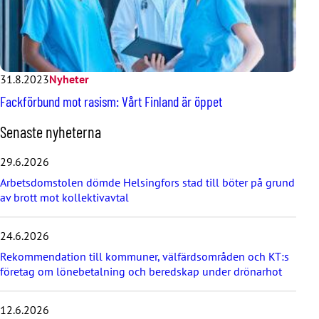
31.8.2023
Nyheter
Fackförbund mot rasism: Vårt Finland är öppet
H
Senaste nyheterna
o
p
29.6.2026
p
Arbetsdomstolen dömde Helsingfors stad till böter på grund
a
av brott mot kollektivavtal
ö
v
e
24.6.2026
r
d
Rekommendation till kommuner, välfärdsområden och KT:s
e
företag om lönebetalning och beredskap under drönarhot
s
e
12.6.2026
n