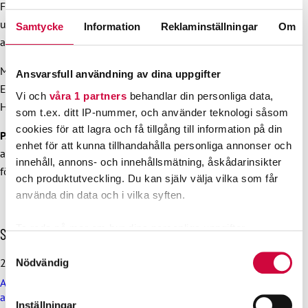
Förhandlingsorganisationen för offentliga sektorns
utbildade FOSU. Arbetsgivarparten representeras av Statens
Samtycke
Information
Reklaminställningar
Om
arbetsmarknadsverk.
Mer information:
Ansvarsfull användning av dina uppgifter
Erika Mattsson, avtalsexpert, 0400 461 411
Vi och
våra 1 partners
behandlar din personliga data,
Harri Turunen, ansvarig avtalsexpert, 050 461 9303
som t.ex. ditt IP-nummer, och använder teknologi såsom
cookies för att lagra och få tillgång till information på din
P.S.
Vill du veta vad som är på gång i JHL:s
enhet för att kunna tillhandahålla personliga annonser och
avtalsförhandlingar? Du hittar det aktuella
innehåll, annons- och innehållsmätning, åskådarinsikter
förhandlingsläget
här.
och produktutveckling. Du kan själv välja vilka som får
använda din data och i vilka syften.
Ta reda på mer om hur dina personliga uppgifter
H
Senaste nyheterna
o
behandlas och ställ in dina preferenser i
detaljsektionen
.
Samtyckesval
p
Du kan ändra eller dra tillbaka ditt samtycke när som
29.6.2026
Nödvändig
p
helst från cookie-förklaringen.
Arbetsdomstolen dömde Helsingfors stad till böter på grund
a
av brott mot kollektivavtal
ö
Inställningar