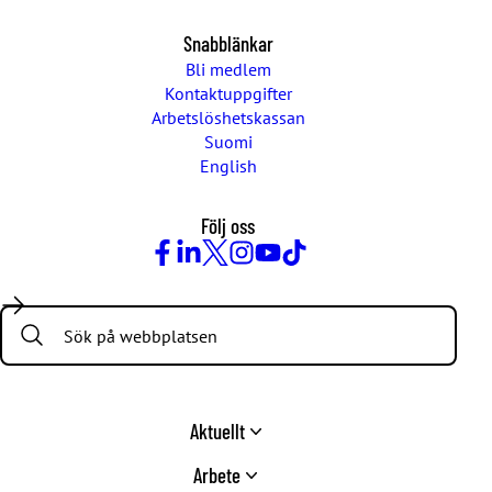
Snabblänkar
Bli medlem
Kontaktuppgifter
Arbetslöshetskassan
Suomi
English
Följ oss
Facebook
LinkedIn
Twitter
Instagram
Youtube
TikTok
Search:
Aktuellt
Arbete