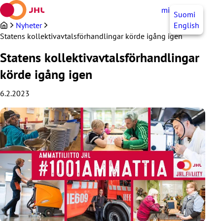
Hoppa
mittJHL
SV
Suomi
till
innehållet
Nyheter
English
Statens kollektivavtalsförhandlingar körde igång igen
Statens kollektivavtalsförhandlingar
körde igång igen
6.2.2023