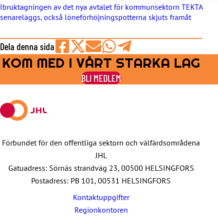
Ibruktagningen av det nya avtalet för kommunsektorn TEKTA
senareläggs, också löneförhöjningspotterna skjuts framåt
Dela denna sida
KOM MED I VÅRT STARKA LAG
Share
Share
Share
Share
Share
on
on
by
on
on
BLI MEDLEM
Facebook
X
E-
WhatsApp
Telegram
mail
Förbundet för den offentliga sektorn och välfärdsområdena
JHL
Gatuadress: Sörnäs strandväg 23, 00500 HELSINGFORS
Postadress: PB 101, 00531 HELSINGFORS
Kontaktuppgifter
Regionkontoren