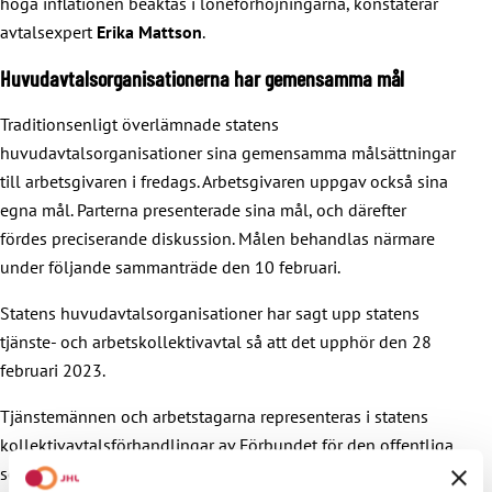
höga inflationen beaktas i löneförhöjningarna, konstaterar
avtalsexpert
Erika Mattson
.
Huvudavtalsorganisationerna har gemensamma mål
Traditionsenligt överlämnade statens
huvudavtalsorganisationer sina gemensamma målsättningar
till arbetsgivaren i fredags. Arbetsgivaren uppgav också sina
egna mål. Parterna presenterade sina mål, och därefter
fördes preciserande diskussion. Målen behandlas närmare
under följande sammanträde den 10 februari.
Statens huvudavtalsorganisationer har sagt upp statens
tjänste- och arbetskollektivavtal så att det upphör den 28
februari 2023.
Tjänstemännen och arbetstagarna representeras i statens
kollektivavtalsförhandlingar av Förbundet för den offentliga
sektorn och välfärdsområdena JHL, Fackförbundet Pro och