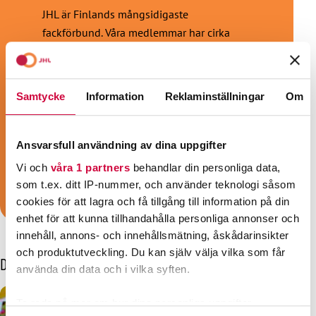
JHL är Finlands mångsidigaste
fackförbund. Våra medlemmar har cirka
tusen olika yrkesbeteckningar inom
välfärdssektorn eller offentliga tjänster.
Vare sig du är närvårdare, vårdassistent,
Samtycke
Information
Reklaminställningar
Om
social- och hälsovårdsproffs, pedagog,
barnskötare, städare, kosthållsarbetare,
sekreterare, väktare eller konduktör är vi
Ansvarsfull användning av dina uppgifter
fackförbundet för dig!
Vi och
våra 1 partners
behandlar din personliga data,
som t.ex. ditt IP-nummer, och använder teknologi såsom
Bli medlem!
cookies för att lagra och få tillgång till information på din
enhet för att kunna tillhandahålla personliga annonser och
innehåll, annons- och innehållsmätning, åskådarinsikter
och produktutveckling. Du kan själv välja vilka som får
Dessa kanske också intresserar dig
använda din data och i vilka syften.
Ta reda på mer om hur dina personliga uppgifter