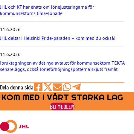
y
JHL och KT har enats om lönejusteringarna för
h
kommunsektorns timavlönade
e
t
e
11.6.2026
r
JHL deltar i Helsinki Pride-paraden – kom med du också!
n
a
11.6.2026
Ibruktagningen av det nya avtalet för kommunsektorn TEKTA
senareläggs, också löneförhöjningspotterna skjuts framåt
Dela denna sida
KOM MED I VÅRT STARKA LAG
Share
Share
Share
Share
Share
on
on
by
on
on
BLI MEDLEM
Facebook
X
E-
WhatsApp
Telegram
mail