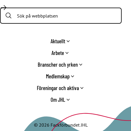
Facebook
LinkedIn
Twitter
Instagram
Youtube
TikTok
Search:
Aktuellt
Arbete
Branscher och yrken
Medlemskap
Föreningar och aktiva
Om JHL
© 2026 Fackförbundet JHL