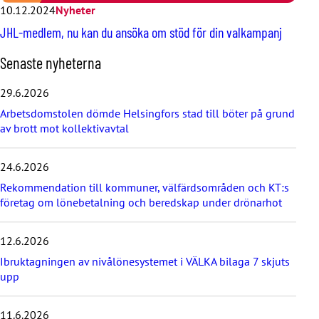
10.12.2024
Nyheter
JHL-medlem, nu kan du ansöka om stöd för din valkampanj
H
Senaste nyheterna
o
p
29.6.2026
p
Arbetsdomstolen dömde Helsingfors stad till böter på grund
a
av brott mot kollektivavtal
ö
v
e
24.6.2026
r
d
Rekommendation till kommuner, välfärdsområden och KT:s
e
företag om lönebetalning och beredskap under drönarhot
s
e
12.6.2026
n
a
Ibruktagningen av nivålönesystemet i VÄLKA bilaga 7 skjuts
s
upp
t
e
11.6.2026
n